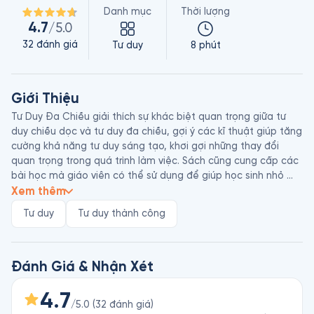
Danh mục
Thời lượng
4.7
/5.0
32
đánh giá
Tư duy
8 phút
Giới Thiệu
Tư Duy Đa Chiều giải thích sự khác biệt quan trọng giữa tư 
duy chiều dọc và tư duy đa chiều, gợi ý các kĩ thuật giúp tăng 
cường khả năng tư duy sáng tạo, khơi gợi những thay đổi 
quan trọng trong quá trình làm việc. Sách cũng cung cấp các 
bài học mà giáo viên có thể sử dụng để giúp học sinh nhỏ 
tuổi phát triển tài năng về tư duy đa chiều.

Xem thêm
Edward de Bono (1933 - 2021) là triết gia, giáo sư, nhà tâm lý 
Tư duy
Tư duy thành công
học và là người phát minh ra thuật ngữ “tư duy đa chiều”. 
Ông từng là giảng viên của các Đại học Oxford, Harvard và 
Cambridge, viết hơn 80 cuốn sách. Trong đó có Tư Duy Đa 
Chiều, 6 Chiếc Mũ Tư Duy, Dạy Con Trẻ Cách Tư Duy, Làm 
Đánh Giá & Nhận Xét
Người Thú Vị, Để Có Một Tâm Hồn Đẹp…
4.7
/5.0
(
32
đánh giá
)