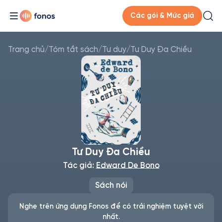
Các gói & Mức giá
Trang chủ
/
Tóm tắt sách
/
Tư duy
/
Tư Duy Đa Chiều
Tư Duy Đa Chiều
Tác giả:
Edward De Bono
Sách nói
Nghe trên ứng dụng Fonos để có trải nghiệm tuyệt vời
nhất.