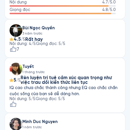
Nội dung
4.7
/5.0
Giọng đọc
4.8
/5.0
Bùi Ngọc Quyền
3 năm trước
4.5
Rất hay
/5
Nội dung
:
4
/5
Giọng đọc
:
5
/5
7
Tuyết
1 tháng trước
Rèn luyện trí tuệ cảm xúc quan trọng như
5
/5
việc trau dồi kiến thức liên tục
IQ cao chưa chắc thành công nhưng EQ cao chắc chắn
cuộc sống của bạn sẽ dễ dàng hơn.
Nội dung
:
5
/5
Giọng đọc
:
5
/5
Minh Duc Nguyen
1 năm trước