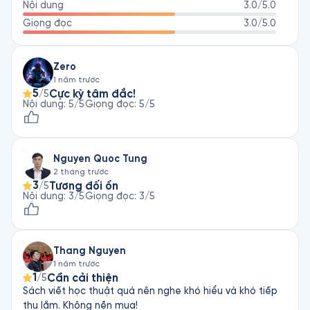
Nội dung
3.0
/5.0
mối liên quan khăng khít. Có thể nói, những con người ấy 
trong Diderot thâm nhập sâu sắc vào nhau. Những tác phẩm 
Giọng đọc
3.0
/5.0
nghiên cứu, phê bình nghệ thuật của ông không khô khan đơn 
điệu mà giàu sắc thái văn chương.
Zero
1 năm trước
5
Cực kỳ tâm đắc!
/5
Nội dung
:
5
/5
Giọng đọc
:
5
/5
Nguyen Quoc Tung
2 tháng trước
3
Tương đối ổn
/5
Nội dung
:
3
/5
Giọng đọc
:
3
/5
Thang Nguyen
1 năm trước
1
Cần cải thiện
/5
Sách viết học thuật quá nên nghe khó hiểu và khó tiếp
thu lắm. Không nền mua!