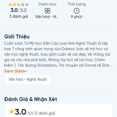
Danh mục
Thời lượng
3.0
/5.0
3
đánh giá
Văn hóa - Nghệ thuật
9 phút
Giới Thiệu
Cuốn sách Từ Mỹ Học Đến Các Loại Hình Nghệ Thuật là tập 
hợp 7 công trình quan trọng của Diderot, bàn về mỹ học và 
văn học nghệ thuật, bao gồm Luận về cái đẹp, Về những tác 
gia và các nhà phê bình, Những tùy bút về hội họa, Châm 
biếm 1, Tán dương Richardson, Trò chuyện với Dorval về Đứa 
con hoang, và Ý kiến ngược đời về diễn viên.

Xem thêm
Denis Diderot (1713 - 1784) là nhà văn có nhiều đóng góp độc 
Văn hóa - Nghệ thuật
đáo, nhà triết học duy vật, sôi nổi “lòng yêu chân lý và chính 
nghĩa”, nhà phê bình nghệ thuật sắc sảo. Một trong những 
cống hiến quan trọng nhất của ông là công trình Bách khoa 
thư ­ (Encyclopédie) đồ sộ, có giá trị khoa học, triết học... tổng 
Đánh Giá & Nhận Xét
kết những tri thức của thời đại dưới ánh sáng của tư tưởng 
mới lúc bấy giờ. Giữa Diderot - triết gia, Diderot - nhà văn với 
3.0
/5.0
(
3
đánh giá
)
Diderot - nhà mỹ học, nghiên cứu và phê bình nghệ thuật có 