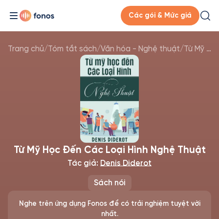
Các gói & Mức giá
Trang chủ
/
Tóm tắt sách
/
Văn hóa - Nghệ thuật
/
Từ Mỹ Học Đến Các Loại Hình Nghệ Thuật
Từ Mỹ Học Đến Các Loại Hình Nghệ Thuật
Tác giả:
Denis Diderot
Sách nói
Nghe trên ứng dụng Fonos để có trải nghiệm tuyệt vời
nhất.