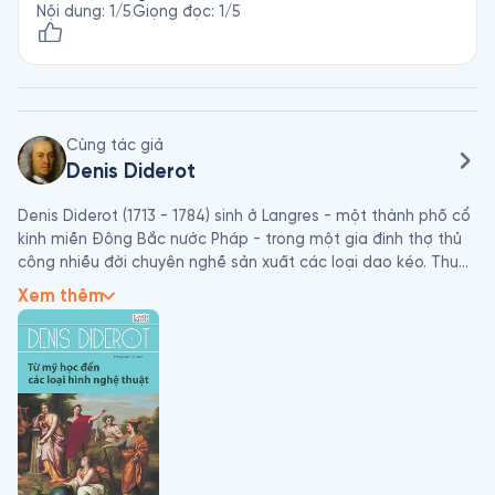
Nội dung
:
1
/5
Giọng đọc
:
1
/5
Cùng tác giả
Denis Diderot
Denis Diderot (1713 - 1784) sinh ở Langres - một thành phố cổ 
kính miền Đông Bắc nước Pháp - trong một gia đình thợ thủ 
công nhiều đời chuyên nghề sản xuất các loại dao kéo. Thuở 
nhỏ, Diderot học ở quê nhà; năm mười hai tuổi, nhà triết học 
Xem thêm
chịu lễ cắt tóc, chuẩn bị phụng sự tôn giáo. Nhưng ba năm 
sau, năm 1728, ông quyết định từ giã quê hương đến Paris học 
tập, bất chấp mọi người ngăn cản. Đây là bước ngoặt quan 
trọng trong cuộc đời ông. 

 Những năm đầu tiên sống ở Paris được Diderot kể lại qua 
cuộc đối thoại kỳ lạ giữa “Tôi” và “Hắn” trong Cháu Ông 
Rameau (Le Neveu de Rameau) - một cuộc sống gần như 
lang thang, bữa đói bữa no, nay đây mai đó. Cảnh túng thiếu 