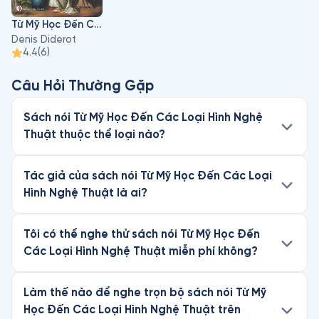
đã đeo đẳng ông cho đến khi về già. Nhưng để bù đắp lại, 
Từ Mỹ Học Đến Các Loại Hình Nghệ Thuật
Diderot được hưởng một cuộc sống tinh thần hết sức phong 
Denis Diderot
phú. Ông thỏa sức tắm mình trong không khí của thời đại, mở 
4.4
(
6
)
tâm hồn ra đón những luồng gió tri thức của bốn phương. Ông 
đọc sách của Voltaire, tham dự những buổi tọa đàm ở nhà 
Câu Hỏi Thường Gặp
triết gia d’Holbach, kết bạn với F. Grimm, được J.J. Rousseau 
đến thăm ở Vincennes khi bị giam cầm,...
Sách nói Từ Mỹ Học Đến Các Loại Hình Nghệ
Thuật thuộc thể loại nào?
Tác giả của sách nói Từ Mỹ Học Đến Các Loại
Hình Nghệ Thuật là ai?
Tôi có thể nghe thử sách nói Từ Mỹ Học Đến
Các Loại Hình Nghệ Thuật miễn phí không?
Làm thế nào để nghe trọn bộ sách nói Từ Mỹ
Học Đến Các Loại Hình Nghệ Thuật trên