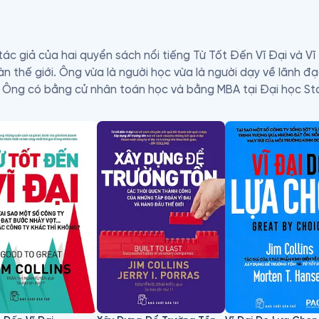
 tác giả của hai quyển sách nổi tiếng Từ Tốt Đến Vĩ Đại và V
àn thế giới. Ông vừa là người học vừa là người dạy về lãnh đ
. Ông có bằng cử nhân toán học và bằng MBA tại Đại học Stan
ờng sau đại học về quản trị Peter F. Drucker - thuộc Đại học