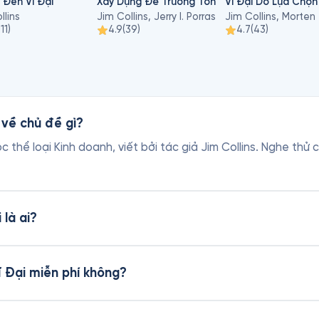
 Đến Vĩ Đại
Xây Dựng Để Trường Tồn
Vĩ Đại Do Lựa Chọn
llins
Jim Collins, Jerry I. Porras
111
)
4.9
(
39
)
4.7
(
43
)
 về chủ đề gì?
c thể loại Kinh doanh, viết bởi tác giả Jim Collins. Nghe thử
 là ai?
ĩ Đại miễn phí không?