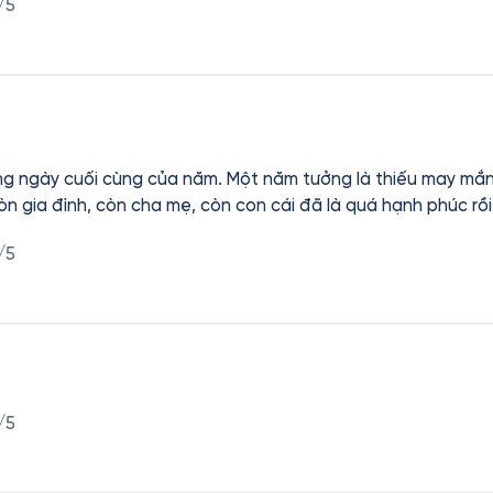
/5
ong ngày cuối cùng của năm. Một năm tưởng là thiếu may mắn
 còn gia đình, còn cha mẹ, còn con cái đã là quá hạnh phúc r
/5
/5