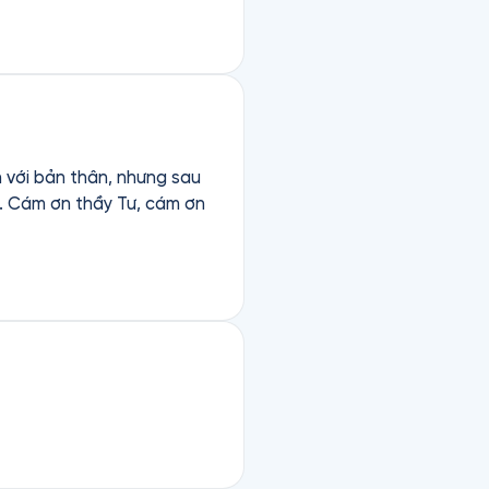
 với bản thân, nhưng sau
ồi. Cám ơn thầy Tư, cám ơn