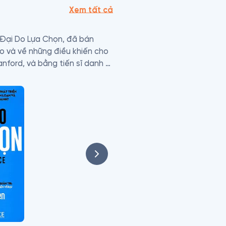
Xem tất cả
ĩ Đại Do Lựa Chọn, đã bán 
ạo và về những điều khiến cho 
ford, và bằng tiến sĩ danh 
 Claremont.