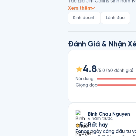
Tác giả Jim Collins sinh năm 1
nghiệp đại học Stanford và tr
Xem thêm
văn có nhiều sách bán chạy và
Kinh doanh
Lãnh đạo
Ông đã xuất bản nhiều tác ph
vượt qua được những thăng tr
Đánh Giá & Nhận Xé
4.8
/5.0
(
40
đánh giá
)
Nội dung
Giọng đọc
Binh Chau Nguyen
4 năm trước
5
Rất hay
/5
Fonos ngày càng đầu tư v