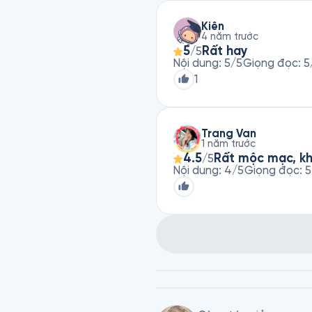
Kiên
4 năm trước
5
Rất hay
/5
Nội dung
:
5
/5
Giọng đọc
:
5
1
Trang Van
1 năm trước
4.5
Rất mộc mạc, kh
/5
Nội dung
:
4
/5
Giọng đọc
:
5