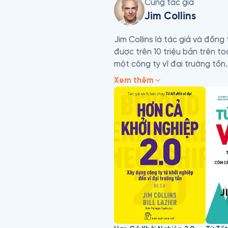
Cùng tác giả
Jim Collins
Jim Collins là tác giả và đồng
được trên 10 triệu bản trên to
một công ty vĩ đại trường tồn
dự từ Đại học Colorado và trư
Xem thêm