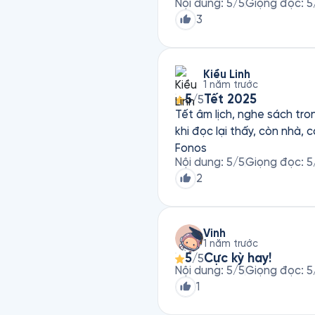
Nội dung
:
5
/5
Giọng đọc
:
5
3
Kiều Linh
1 năm trước
5
Tết 2025
/5
Tết âm lịch, nghe sách tr
khi đọc lại thấy, còn nhà,
Fonos
Nội dung
:
5
/5
Giọng đọc
:
5
2
Vinh
1 năm trước
5
Cực kỳ hay!
/5
Nội dung
:
5
/5
Giọng đọc
:
5
1