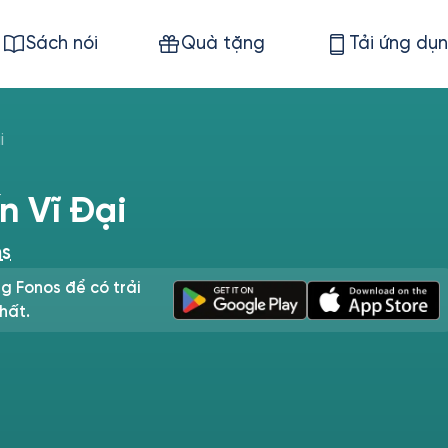
Sách nói
Quà tặng
Tải ứng dụ
i
n Vĩ Đại
ns
g Fonos để có trải
hất.