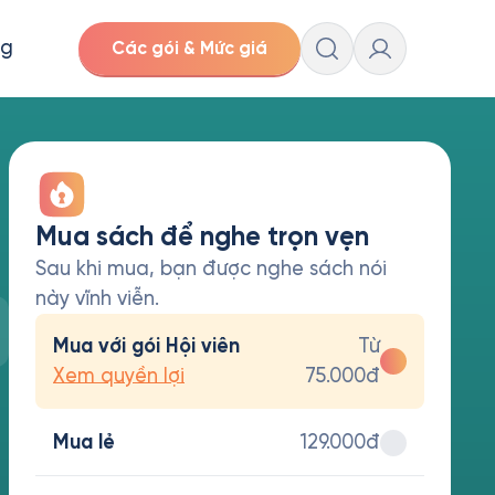
ng
Các gói & Mức giá
Mua sách để nghe trọn vẹn
Sau khi mua, bạn được nghe sách nói
này vĩnh viễn.
Mua với gói Hội viên
Từ
Xem quyền lợi
75.000đ
Mua lẻ
129.000đ