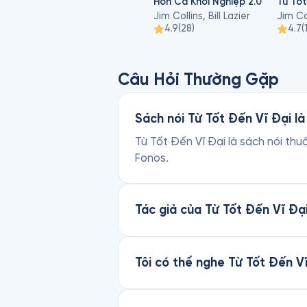
Hơn Cả Khởi Nghiệp 2.0
Từ Tốt
Jim Collins, Bill Lazier
Jim Co
4.9
(
28
)
4.7
(
Câu Hỏi Thường Gặp
Sách nói Từ Tốt Đến Vĩ Đại là
Từ Tốt Đến Vĩ Đại là sách nói thuộ
Fonos.
Tác giả của Từ Tốt Đến Vĩ Đại
Tôi có thể nghe Từ Tốt Đến V