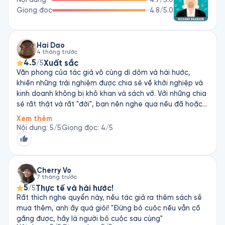
sách từng được xuất bản tại Việt Nam của ông có thể kể đến 
Giọng đọc
4.8
/5.0
như Tự Truyện Richard Branson: Đường Ra Biển Lớn, Người Đi 
Tìm Bão, Mặc Kệ Nó Làm Tới Đi, Kinh Doanh Như Một Cuộc 
Chơi, Phong Cách Virgin.
Hai Dao
4 tháng trước
4.5
Xuất sắc
/5
Văn phong của tác giả vô cùng dí dỏm và hài hước,
khiến những trải nghiệm được chia sẻ về khởi nghiệp và
kinh doanh không bị khô khan và sách vở. Với những chia
sẻ rất thật và rất "đời", bạn nên nghe qua nếu đã hoặc
đang hay có ý định bắt đầu một thứ gì đó cho sự nghiệp
Xem thêm
của mình!
Nội dung
:
5
/5
Giọng đọc
:
4
/5
Cherry Vo
7 tháng trước
5
Thực tế và hài hước!
/5
Rất thích nghe quyển này, nếu tác giả ra thêm sách sẽ
mua thêm, anh ấy quá giỏi! "Đừng bỏ cuộc nếu vẫn cố
gắng được, hãy là người bỏ cuộc sau cùng"