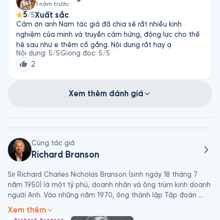
1 năm trước
5
Xuất sắc
/5
Cảm ơn anh Nam tác giả đã chia sẻ rất nhiều kinh
nghiệm của mình và truyền cảm hứng, động lực cho thế
hệ sau như e thêm cố gắng. Nội dung rất hay ạ
Nội dung
:
5
/5
Giọng đọc
:
5
/5
2
Xem thêm đánh giá
Cùng tác giả
Richard Branson
Sir Richard Charles Nicholas Branson (sinh ngày 18 tháng 7 
năm 1950) là một tỷ phú, doanh nhân và ông trùm kinh doanh 
người Anh. Vào những năm 1970, ông thành lập Tập đoàn 
Virgin, ngày nay kiểm soát hơn 400 công ty trong nhiều lĩnh 
Xem thêm
vực khác nhau. Branson bày tỏ mong muốn trở thành một 