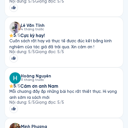
Nội dung
:
5
/5
Giọng đọc
:
5
/5
Lê Văn Tĩnh
4 tháng trước
5
Cực kỳ hay!
/5
Cuốn sách rất hay và thực tế được đúc kết bằng kinh
nghiệm của tác giả đã trải qua. Xin cảm ơn !
Nội dung
:
5
/5
Giọng đọc
:
5
/5
Hoàng Nguyễn
11 tháng trước
5
Cám ơn anh Nam
/5
Mỗi chương đầy ắp những bài học rất thiết thực. Hi vọng
anh sớm ra sách mới
Nội dung
:
5
/5
Giọng đọc
:
5
/5
Minh Phương