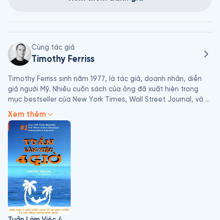
Cùng tác giả
Timothy Ferriss
Timothy Ferriss sinh năm 1977, là tác giả, doanh nhân, diễn 
giả người Mỹ. Nhiều cuốn sách của ông đã xuất hiện trong 
mục bestseller của New York Times, Wall Street Journal, và 
USA Today.

Xem thêm
Trước khi nổi tiếng, Timothy Ferriss chỉ là một giảng viên khoa 
công nghệ cao và kỹ sư điện tử tại trường Đại học Princeton, 
Mỹ. Nhưng không lâu sau, tên tuổi của anh đã được “phủ 
sóng” rộng rãi nhờ thành công từ cuốn sách “The 4 hour 
workweek” (Tuần làm việc 4 giờ). Tim trở thành “sao” đối với 
nhiều độc giả của tạp chí Maxim hay kênh truyền hình CNBC. 

Timothy Ferriss, được đề cử là một trong những “ Doanh nhân 
sáng tạo nhất năm 2007 “là một nhà đầu tư tuyệt vời và tác 
Tuần Làm Việc 4 Giờ