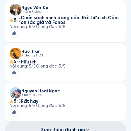
Ngọc Văn Đỗ
1 năm trước
Cuốn sách mình đang cần. Rất hữu ích Cảm
5
/5
ơn tác giả và Fonos
Nội dung
:
5
/5
Giọng đọc
:
5
/5
Hảo Trần
2 tháng trước
5
Hữu ích
/5
Nội dung
:
5
/5
Giọng đọc
:
5
/5
Nguyen Hoai Ngoc
3 năm trước
5
Rất hay
/5
Nội dung
:
5
/5
Giọng đọc
:
5
/5
Xem thêm đánh giá