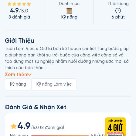
Danh mục
Thời lượng
4.9
/5.0
8
đánh giá
Kỹ năng
6 phút
Giới Thiệu
Tuần Làm Việc 4 Giờ là bản kế hoạch chi tiết từng bước giúp 
giải phóng bạn khỏi sự trói buộc của công việc công sở và 
tạo dựng một sự nghiệp nhằm nuôi dưỡng những ước mơ, sở 
thích của bản thân.

Xem thêm
Timothy Ferriss là một tác giả, doanh nhân, nhà đầu tư và 
Kỹ năng
Kỹ năng Làm việc
đồng thời là chuyên gia về lối sống người Mỹ. Sau thành công 
của cuốn sách Tuần Làm Việc 4 Giờ - The 4 Hour Work Week, 
tên tuổi của Ferriss phủ sóng rộng rãi trên truyền thông và trở 
Đánh Giá & Nhận Xét
4.9
/5.0
(
8
đánh giá
)
Nội dung
4.9
/5.0