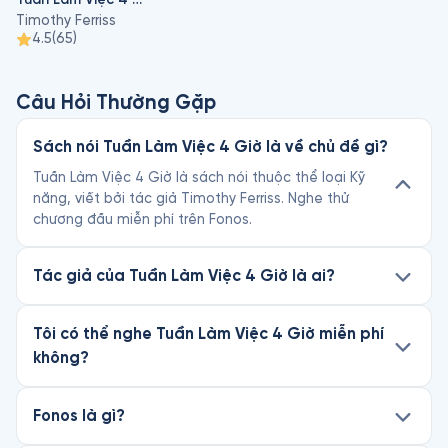
giả của quyển sách đạt # 1 New York Times, Wall Street 
Timothy Ferriss
Journal, và Bestseller BusinessWeek. Sau đó, anh chiến thắng 
4.5
(
65
)
trong giải “Người tự quảng bá thương hiệu tốt nhất mọi thời 
đại” (Greatest Self Promoter of All-Time) của tờ Wired 
Magazine. Anh đã xuất hiện trên hơn 100 phương tiện thông 
Câu Hỏi Thường Gặp
tin đại chúng, bao gồm The New York Times, The Economist, 
Time, Forbes, Fortune, CNN, và CBS.
Sách nói Tuần Làm Việc 4 Giờ là về chủ đề gì?
Tuần Làm Việc 4 Giờ là sách nói thuộc thể loại Kỹ
năng, viết bởi tác giả Timothy Ferriss. Nghe thử
chương đầu miễn phí trên Fonos.
Tác giả của Tuần Làm Việc 4 Giờ là ai?
Tôi có thể nghe Tuần Làm Việc 4 Giờ miễn phí
không?
Fonos là gì?