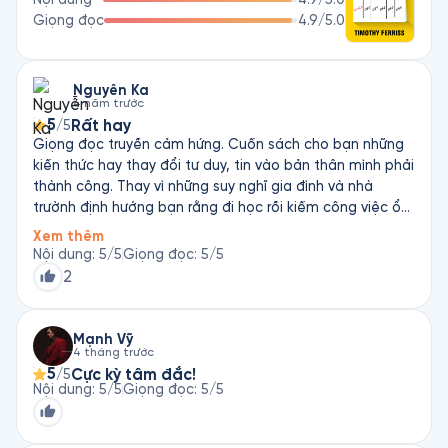
Giọng đọc
4.9
/5.0
Nguyễn Ka
4 năm trước
5
Rất hay
/5
Giọng đọc truyền cảm hứng. Cuốn sách cho bạn những
kiến thức hay thay đổi tư duy, tin vào bản thân mình phải
thành công. Thay vì những suy nghĩ gia đình và nhà
trườnh định hướng bạn rằng đi học rồi kiếm công việc ổn
định, tiêu xài tiết kiệm và sau này về hưu dưỡng già. Tôi
Xem thêm
hay bạn ai cũng có khả năng trở thành triệu phú, cuốn
Nội dung
:
5
/5
Giọng đọc
:
5
/5
sách gửi đến bạn những chìa khóa then chốt, còn để
2
thành công thì dựa vào sự quyết tâm theo đuổi đến
cùng của bạn. "Được ăn cả, ngã về không, nhưng không
làm liều". Bạn không nhất thiết từ bỏ công việc hiện tại
Mạnh Vỹ
4 tháng trước
để khởi nghiệp, bạn vẫn cần có một tấm lưới an toàn
5
Cực kỳ tâm đắc!
/5
trong khi rẽ qua một hướng mới và hoạch định rõ ràng,
Nội dung
:
5
/5
Giọng đọc
:
5
/5
chi tiết nhất về những mục tiêu đề ra để thực hiện ngay.
Hãy đọc đến cùng để hiểu bản chất của khởi sự kinh
doanh, chúc các bạn thành công!