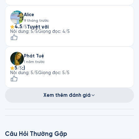
Alice
9 tháng trước
4.5
Tuyệt vời
/5
Nội dung
:
5
/5
Giọng đọc
:
4
/5
Phát Tuệ
1 năm trước
5
:)
/5
Nội dung
:
5
/5
Giọng đọc
:
5
/5
Xem thêm đánh giá
Câu Hỏi Thường Gặp