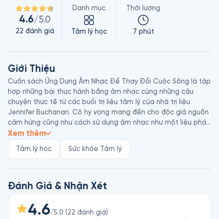
Danh mục
Thời lượng
4.6
/5.0
22
đánh giá
Tâm lý học
7 phút
Giới Thiệu
Cuốn sách Ứng Dụng Âm Nhạc Để Thay Đổi Cuộc Sống là tập 
hợp những bài thực hành bằng âm nhạc cùng những câu 
chuyện thực tế từ các buổi trị liệu tâm lý của nhà trị liệu 
Jennifer Buchanan. Cô hy vọng mang đến cho độc giả nguồn 
cảm hứng cũng như cách sử dụng âm nhạc như một liệu pháp 
tâm lý hiệu quả vừa gần gũi vừa dễ ứng dụng.
Xem thêm
Tâm lý học
Sức khỏe Tâm lý
Đánh Giá & Nhận Xét
4.6
/5.0
(
22
đánh giá
)