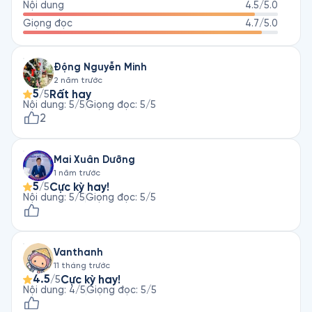
Nội dung
4.5
/5.0
Giọng đọc
4.7
/5.0
Động Nguyễn Minh
2 năm trước
5
Rất hay
/5
Nội dung
:
5
/5
Giọng đọc
:
5
/5
2
Mai Xuân Dưỡng
1 năm trước
5
Cực kỳ hay!
/5
Nội dung
:
5
/5
Giọng đọc
:
5
/5
Vanthanh
11 tháng trước
4.5
Cực kỳ hay!
/5
Nội dung
:
4
/5
Giọng đọc
:
5
/5