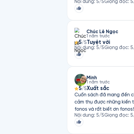
Nội dung
:
5
/5
Giọng đọc
:
5
Chúc Lê Ngọc
1 năm trước
5
Tuyệt vời
/5
Nội dung
:
5
/5
Giọng đọc
:
5
Minh
1 năm trước
5
Xuất sắc
/5
Cuốn sách đã mang đến cho 
cảm thụ được những kiến thức mình cần mà tá
fonos và rất biết ơn fonos!
Nội dung
:
5
/5
Giọng đọc
:
5