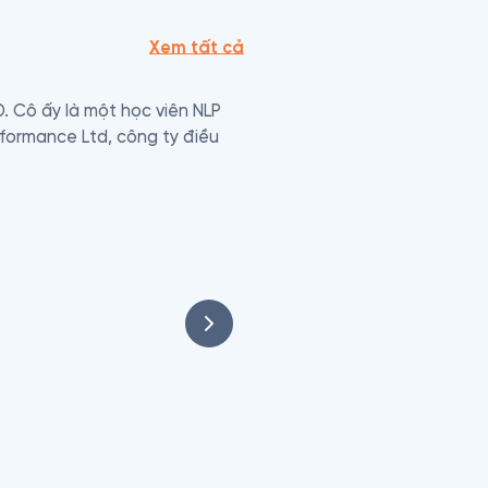
Xem tất cả
. Cô ấy là một học viên NLP 
rformance Ltd, công ty điều 