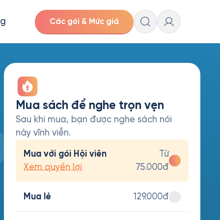
ng
Các gói & Mức giá
Mua sách để nghe trọn vẹn
Sau khi mua, bạn được nghe sách nói
này vĩnh viễn.
Mua với gói Hội viên
Từ
Xem quyền lợi
75.000đ
Mua lẻ
129.000đ