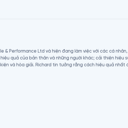
e & Performance Ltd và hiện đang làm việc với các cá nhân,
hiệu quả của bản thân và những người khác; cải thiện hiệu s
kiện và hòa giải. Richard tin tưởng rằng cách hiệu quả nhất 
 con người và tập trung nỗ lực của họ. Khả năng lãnh đạo củ
 và mọi người đều có tiềm năng cải thiện. Anh ấy cam kết giú
c động lực; hiểu giá trị của, và khéo léo trong việc đưa ra 
 Anh ấy coi trọng tầm nhìn rõ ràng, suy nghĩ tích cực, sự lựa c