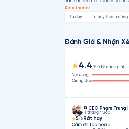
hành nhằm đạt được mục tiêu 
Xem thêm
Richard Youell và Christina Yo
Tư duy
Tư duy thành công
chứng nhận bởi Hiệp hội Đào t
phát triển con người. Christin
lập People & Performance, côn
Đánh Giá & Nhận Xé
4.4
/5.0
(
9
đánh giá
)
Nội dung
Giọng đọc
11 tháng trước
5
Rất hay
/5
Cảm ơn tạo hoá .!