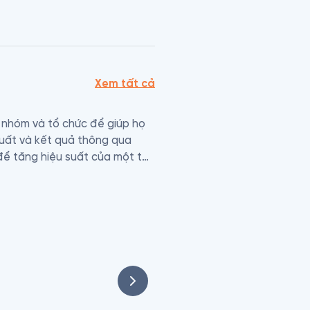
Xem tất cả
 nhóm và tổ chức để giúp họ 
uất và kết quả thông qua 
để tăng hiệu suất của một tổ 
a bản thân và người khác là 
p khách hàng khai phá tài 
và nhận phản hồi; tăng tính 
họn, sự đa dạng, tò mò, chính 