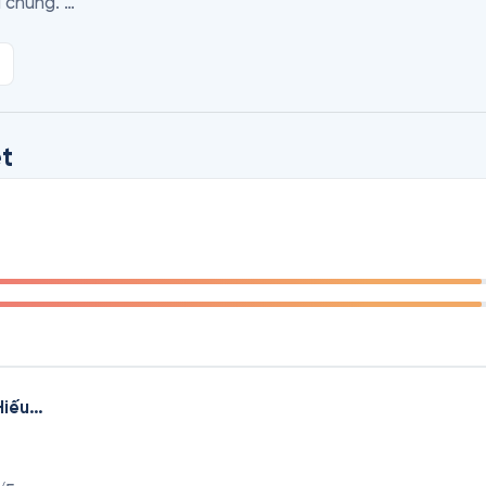
chung. 

uell đều được vinh danh là “NLP Master Practitioner”, tức là 
ạo NLP Quốc tế. Richard Youell có 25 năm kinh nghiệm trong
a Youell có 20 năm kinh nghiệm trong lĩnh vực quản trị nhân s
g ty tổ chức các khóa học về quản lý, NLP và lãnh đạo cho n
t
♻️ CEO Phạm Trung Hiếu 🇻🇳