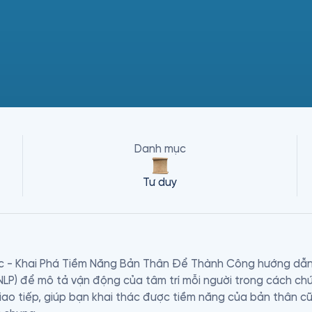
Danh mục
Tư duy
c - Khai Phá Tiềm Năng Bản Thân Để Thành Công hướng dẫn
NLP) để mô tả vận động của tâm trí mỗi người trong cách chúng
iao tiếp, giúp bạn khai thác được tiềm năng của bản thân c