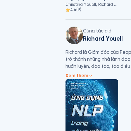
Christina Youell, Richard Youell
4.4
(
9
)
Cùng tác giả
Richard Youell
Richard là Giám đốc của Peopl
trở thành những nhà lãnh đạo 
huấn luyện, đào tạo, tạo điều 
chức là mở khóa tiềm năng của
Xem thêm
một kỹ năng có thể phát triển
năng của họ thông qua: tăng mứ
linh hoạt và hiểu biết kết quả.
trực và hài hước.