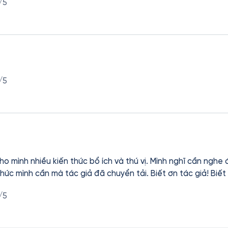
/5
/5
mình nhiều kiến thức bổ ích và thú vị. Mình nghĩ cần nghe đ
c giả đã chuyển tải. Biết ơn tác giả! Biết ơn đội ngũ phụng sự của
/5