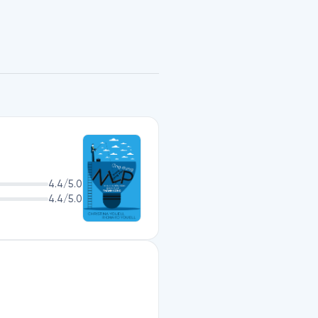
những bậc thầy về NLP được 
 kinh doanh, công nghệ và 
ự. Cả hai đã cùng nhau thành 
hiều đơn vị kinh doanh.
4.4
/5.0
4.4
/5.0