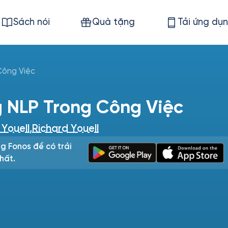
Sách nói
Quà tặng
Tải ứng dụ
Công Việc
 NLP Trong Công Việc
 Youell
,
Richard Youell
g Fonos để có trải
hất.