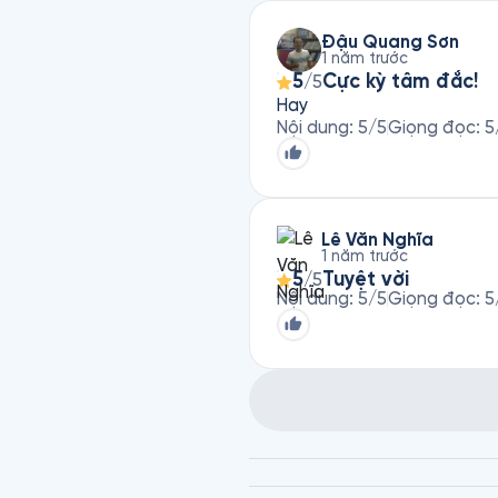
Đậu Quang Sơn
1 năm trước
5
Cực kỳ tâm đắc!
/5
Hay
Nội dung
:
5
/5
Giọng đọc
:
5
Lê Văn Nghĩa
1 năm trước
5
Tuyệt vời
/5
Nội dung
:
5
/5
Giọng đọc
:
5