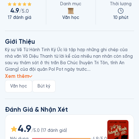
Danh mục
Thời lượng
4.9
/5.0
17
đánh giá
Văn học
10 phút
Giới Thiệu
Ký sự Về Từ Hành Tinh Ký Ức là tập hợp những ghi chép của 
nhà văn Võ Diệu Thanh từ lời kể của nhiều nạn nhân còn sống 
sau vụ thảm sát ở thị trấn Ba Chúc (huyện Tri Tôn, tỉnh An 
Giang) của đội quân Pol Pot ngày trước.

Võ Diệu Thanh sinh năm 1975, là giáo viên tiểu học, dạy môn 
Xem thêm
Mỹ thuật ở tỉnh An Giang. Bên cạnh vai trò giáo viên, cô còn 
Văn học
Bút ký
dấn thân vào sự nghiệp sáng tác văn chương. Một số tác 
phẩm làm nên tên tuổi của nhà văn Võ Diệu Thanh có thể kể 
đến như Cô Con Gái Ngỗ Ngược, Gạt Nước Mắt Đi, Lần Đầu 
Thấy Trăng, Siêu Nhân Cua, Muôn Dặm Sầu Giăng…
Đánh Giá & Nhận Xét
4.9
/5.0
(
17
đánh giá
)
Nội dung
4.9
/5.0