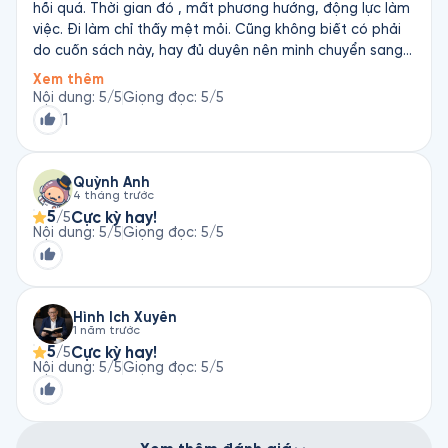
hồi quá. Thời gian đó , mất phương hướng, động lực làm
việc. Đi làm chỉ thấy mệt mỏi. Cũng không biết có phải
do cuốn sách này, hay đủ duyên nên mình chuyển sang
làm mảng công việc khác hẳn với những gì trước đó từng
Xem thêm
làm. Công việc đó cũng mang lại cho mình nhiều phúc
Nội dung
:
5
/5
Giọng đọc
:
5
/5
báo. Nay cảm thấy mệt mỏi, nghe lại cuốn này, mong lại
1
có thêm nhiều động lực để bước tiếp. Cảm ơn thầy
Thích Thánh Nghiêm, cảm ơn Fonos, cảm ơn bạn nữ đọc
sách. Giọng bạn rất hay, êm ả, dịu dàng như cơn gió
Quỳnh Anh
4 tháng trước
mát giữa trưa hè vậy.
5
Cực kỳ hay!
/5
Nội dung
:
5
/5
Giọng đọc
:
5
/5
Hình Ích Xuyên
1 năm trước
5
Cực kỳ hay!
/5
Nội dung
:
5
/5
Giọng đọc
:
5
/5