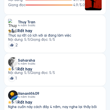
Giọng đọc
4.9
/5.0
Thuy Tran
4 năm trước
5
Rất hay
/5
Thực sự rất có ích với ai đang làm việc
Nội dung
:
5
/5
Giọng đọc
:
5
/5
2
Saharsha
4 năm trước
5
Rất hay
/5
Nội dung
:
5
/5
Giọng đọc
:
5
/5
1
Vananh1409
4 năm trước
5
Rất hay
/5
Nghe cuốn này cách đây 4 năm, nay nghe lại thấy bồi