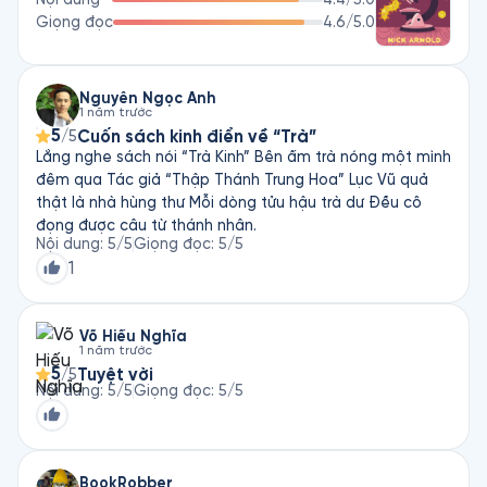
Giọng đọc
4.6
/5.0
Nguyễn Ngọc Anh
1 năm trước
5
Cuốn sách kinh điển về “Trà”
/5
Lắng nghe sách nói “Trà Kinh” Bên ấm trà nóng một mình
đêm qua Tác giả “Thập Thánh Trung Hoa” Lục Vũ quả
thật là nhà hùng thư Mỗi dòng tửu hậu trà dư Đều cô
đọng được câu từ thánh nhân.
Nội dung
:
5
/5
Giọng đọc
:
5
/5
1
Võ Hiếu Nghĩa
1 năm trước
5
Tuyệt vời
/5
Nội dung
:
5
/5
Giọng đọc
:
5
/5
BookRobber