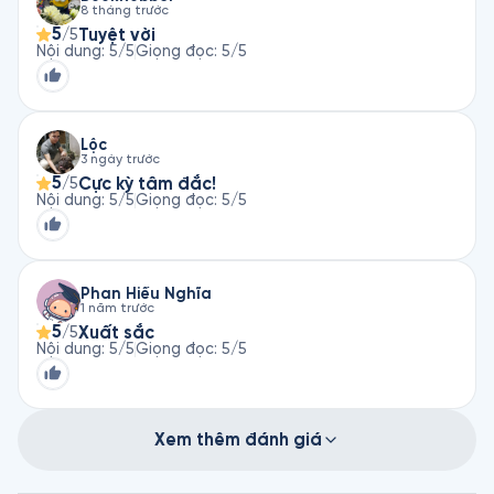
8 tháng trước
5
Tuyệt vời
/5
Nội dung
:
5
/5
Giọng đọc
:
5
/5
Lộc
3 ngày trước
5
Cực kỳ tâm đắc!
/5
Nội dung
:
5
/5
Giọng đọc
:
5
/5
Phan Hiếu Nghĩa
1 năm trước
5
Xuất sắc
/5
Nội dung
:
5
/5
Giọng đọc
:
5
/5
Xem thêm đánh giá