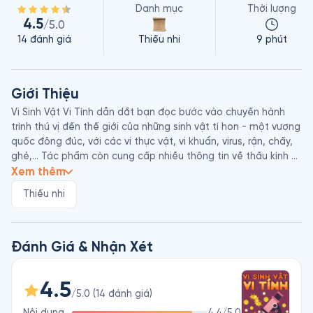
Danh mục
Thời lượng
4.5
/5.0
14
đánh giá
Thiếu nhi
9 phút
Giới Thiệu
Vi Sinh Vật Vi Tính dẫn dắt bạn đọc bước vào chuyến hành 
trình thú vị đến thế giới của những sinh vật tí hon - một vương 
quốc đông đúc, với các vi thực vật, vi khuẩn, virus, rận, chấy, 
ghẻ,… Tác phẩm còn cung cấp nhiều thông tin về thấu kính 
và kính hiển vi – những công cụ giúp con người nhìn vào thế 
Xem thêm
giới của những sinh vật bé xíu.

Thiếu nhi
Nick Arnold sinh năm 1964, là tác giả người Anh chuyên viết 
sách dành cho thiếu nhi. Ông vốn tốt nghiệp chuyên ngành 
lịch sử, nhưng cuối cùng lại chọn nghiệp viết lách. Ông cũng 
Đánh Giá & Nhận Xét
từng làm biên tập cho các sách chủ đề khoa học và viết báo 
cho tờ The Guardian. Một số tác phẩm của ông gồm Côn 
4.5
Trùng Gớm Ghiếc, Điện Học Cuốn Hút Đến Tóe Lửa, Hóa Học 
/5.0
(
14
đánh giá
)
– Một Vụ Nổ Ầm Vang, Phát Minh Quái Quỷ, Thiên Nhiên 
Nội dung
4.4
/5.0