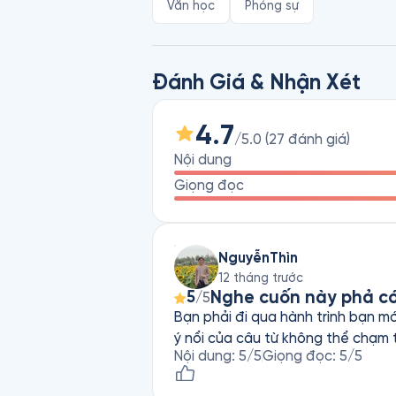
Văn học
Phóng sự
Đánh Giá & Nhận Xét
4.7
/5.0
(
27
đánh giá
)
Nội dung
Giọng đọc
NguyễnThìn
12 tháng trước
Nghe cuốn này phả có 
5
/5
Bạn phải đi qua hành trình bạn mới chạm tới
ý nổi của câu từ không thể chạm t
Nội dung
:
5
/5
Giọng đọc
:
5
/5