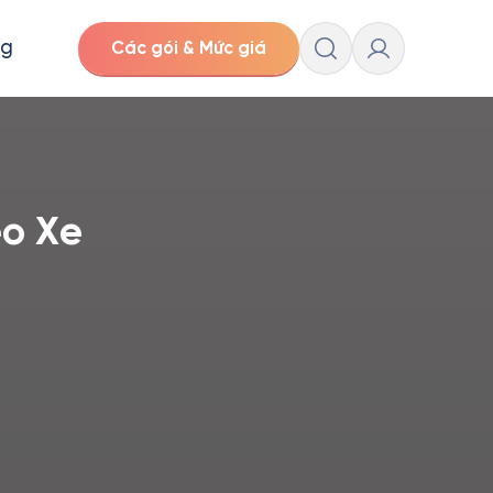
ng
Các gói & Mức giá
éo Xe