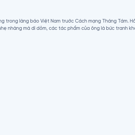
iếng trong làng báo Việt Nam trước Cách mạng Tháng Tám. H
 nhẹ nhàng mà dí dỏm, các tác phẩm của ông là bức tranh khá