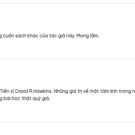
 cuốn sách khác của tác giả này. Mong lắm.
ề mặt tâm linh trong những ấn phẩm của thầy rất giá
g bài học thật quý giá.