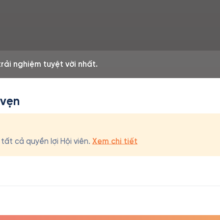
rải nghiệm tuyệt vời nhất.
 vẹn
ất cả quyền lợi Hội viên.
Xem chi tiết