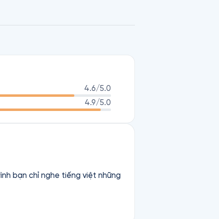
4.6
/5.0
4.9
/5.0
những