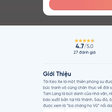
4.7
/5.0
27
đánh giá
Giới Thiệu
Tôi Kéo Xe là một thiên phóng sự đư
bức tranh vô cùng chân thực về đời 
Tam Lang là bút danh của nhà văn, nh
báo xuất bản tại Hà thành. Sau đó, 
được xem là “ba chàng họ Vũ” nổi dan