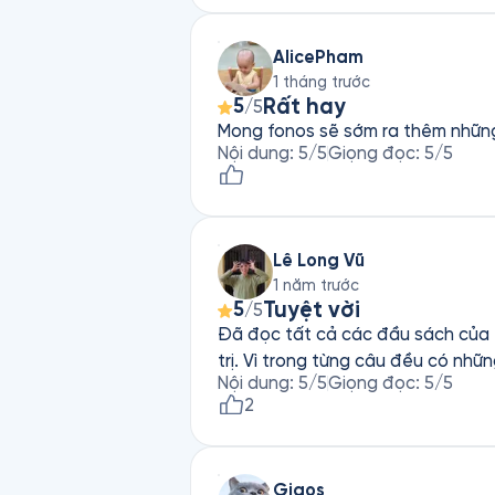
AlicePham
1 tháng trước
Rất hay
5
/5
Mong fonos sẽ sớm ra thêm những
Nội dung
:
5
/5
Giọng đọc
:
5
/5
Lê Long Vũ
1 năm trước
Tuyệt vời
5
/5
Đã đọc tất cả các đầu sách của Tiến sĩ David R.Hawkins. Những giá trị v
trị. Vì trong từng câu đều có nhữn
Nội dung
:
5
/5
Giọng đọc
:
5
/5
2
Giaos