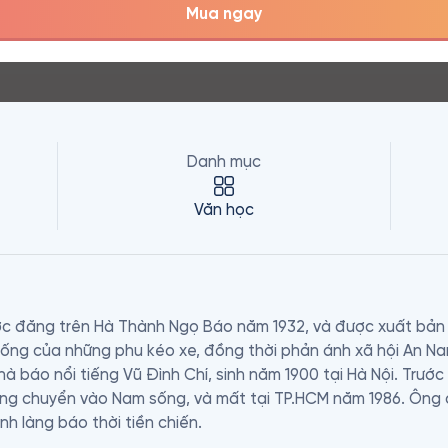
Mua ngay
Danh mục
Văn học
ợc đăng trên Hà Thành Ngọ Báo năm 1932, và được xuất bản 
sống của những phu kéo xe, đồng thời phản ánh xã hội An Na
à báo nổi tiếng Vũ Đình Chí, sinh năm 1900 tại Hà Nội. Trước
ông chuyển vào Nam sống, và mất tại TP.HCM năm 1986. Ông 
h làng báo thời tiền chiến.