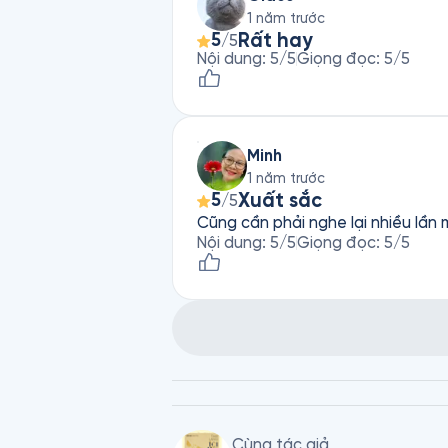
1 năm trước
Rất hay
5
/5
Nội dung
:
5
/5
Giọng đọc
:
5
/5
Minh
1 năm trước
Xuất sắc
5
/5
Cũng cần phải nghe lại nhiều lần 
Nội dung
:
5
/5
Giọng đọc
:
5
/5
Cùng tác giả