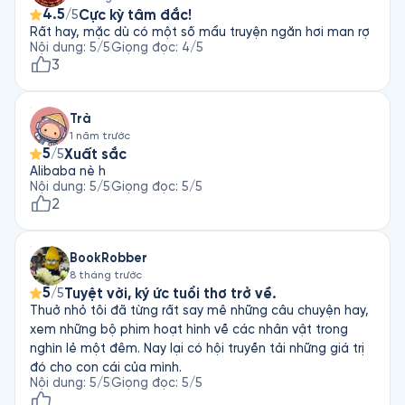
4.5
Cực kỳ tâm đắc!
/5
Rất hay, mặc dù có một số mẩu truyện ngăn hơi man rợ
Nội dung
:
5
/5
Giọng đọc
:
4
/5
3
Trà
1 năm trước
5
Xuất sắc
/5
Alibaba nè h
Nội dung
:
5
/5
Giọng đọc
:
5
/5
2
BookRobber
8 tháng trước
5
Tuyệt vời, ký ức tuổi thơ trở về.
/5
Thuở nhỏ tôi đã từng rất say mê những câu chuyện hay,
xem những bộ phim hoạt hình về các nhân vật trong
nghìn lẻ một đêm. Nay lại có hội truyền tải những giá trị
đó cho con cái của mình.
Nội dung
:
5
/5
Giọng đọc
:
5
/5