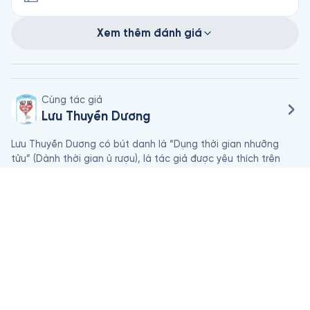
Xem thêm đánh giá
Cùng tác giả
Lưu Thuyền Dương
Lưu Thuyền Dương có bút danh là “Dụng thời gian nhưỡng 
tửu” (Dành thời gian ủ rượu), là tác giả được yêu thích trên 
trang mạng sáng tác Jianshu, đồng thời cũng là tác giả trên 
các trang Weibo, Douban, Jinitiator của Trung Quốc. Bài viết 
Xem thêm
có tên “Bạn thân mến, đừng để trái tim mong manh hủy hoại 
bạn nữ” của anh được mua bản quyền đăng lại trên các diễn 
đàn Weixin như Thập điểm độc thứ, Phi điệp thuyết, Thanh 
Hoá Nam Đô, và được tạp chí “Thanh niên văn trích” chọn lọc 
xuất bản, với hơn 1 triệu lượt đọc.