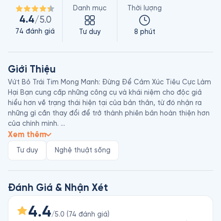
Danh mục
Thời lượng
4.4
/5.0
74
đánh giá
Tư duy
8 phút
Giới Thiệu
Vứt Bỏ Trái Tim Mong Manh: Đừng Để Cảm Xúc Tiêu Cực Làm 
Hại Bạn cung cấp những công cụ và khái niệm cho độc giả 
hiểu hơn về trạng thái hiện tại của bản thân, từ đó nhận ra 
những gì cần thay đổi để trở thành phiên bản hoàn thiện hơn 
của chính mình. 

Xem thêm
Lưu Thuyền Dương là tác giả được yêu thích trên các trang 
Tư duy
Nghệ thuật sống
mạng sáng tác của Trung Quốc với bút danh “Dụng thời gian 
nhưỡng tửu” (tức “Dành thời gian ủ rượu”). Bài viết có tên “Bạn 
thân mến, đừng để trái tim mong manh hủy hoại bạn nữa” 
của anh được mua bản quyền đăng lại trên các diễn đàn lớn 
Đánh Giá & Nhận Xét
và được tạp chí “Thanh niên văn trích” chọn lọc xuất bản với 
hơn 1 triệu lượt đọc.
4.4
/5.0
(
74
đánh giá
)