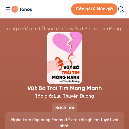
Các gói & Mức giá
Trang chủ
/
Tóm tắt sách
/
Tư duy
/
Vứt Bỏ Trái Tim Mong Manh
Vứt Bỏ Trái Tim Mong Manh
Tác giả:
Lưu Thuyền Dương
Sách nói
Nghe trên ứng dụng Fonos để có trải nghiệm tuyệt vời
nhất.