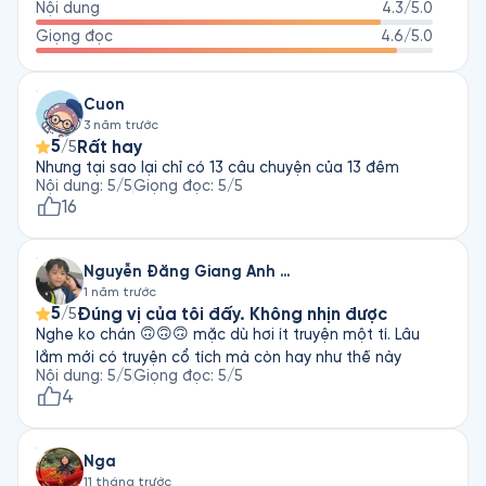
Nội dung
4.3
/5.0
Giọng đọc
4.6
/5.0
Cuon
3 năm trước
5
Rất hay
/5
Nhưng tại sao lại chỉ có 13 câu chuyện của 13 đêm
Nội dung
:
5
/5
Giọng đọc
:
5
/5
16
Nguyễn Đăng Giang Anh & Con Của Nguyễn Đăng Giang Anh
1 năm trước
5
Đúng vị của tôi đấy. Không nhịn được
/5
Nghe ko chán 🙃🙃🙃 mặc dù hơi ít truyện một tí. Lâu
lắm mới có truyện cổ tích mà còn hay như thế này
Nội dung
:
5
/5
Giọng đọc
:
5
/5
4
Nga
11 tháng trước