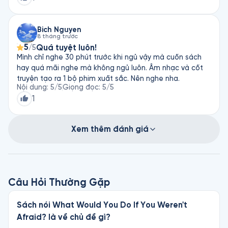
Bich Nguyen
8 tháng trước
5
Quá tuyệt luôn!
/5
Mình chỉ nghe 30 phút trước khi ngủ vậy mà cuốn sách
hay quá mãi nghe mà không ngủ luôn. Âm nhạc và cốt
truyện tạo ra 1 bộ phim xuất sắc. Nên nghe nha.
Nội dung
:
5
/5
Giọng đọc
:
5
/5
1
Xem thêm đánh giá
Câu Hỏi Thường Gặp
Sách nói What Would You Do If You Weren't
Afraid? là về chủ đề gì?