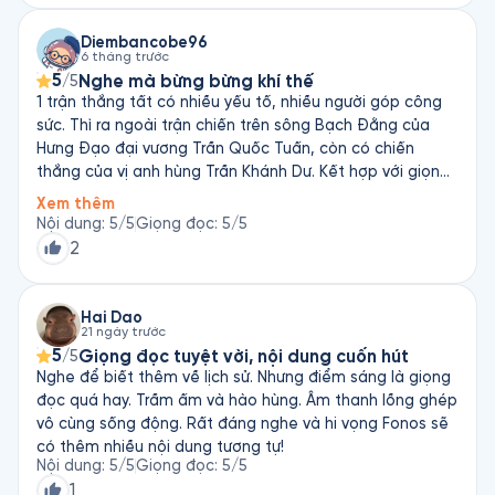
Diembancobe96
6 tháng trước
5
Nghe mà bừng bừng khí thế
/5
1 trận thắng tất có nhiều yếu tố, nhiều người góp công
sức. Thì ra ngoài trận chiến trên sông Bạch Đằng của
Hưng Đạo đại vương Trần Quốc Tuấn, còn có chiến
thắng của vị anh hùng Trần Khánh Dư. Kết hợp với giọng
đọc và hòa âm phối khí của Đạt Phi media, đã thực sự
Xem thêm
giúp mình như tận mắt xem phim vậy. Quá hay! Mong
Nội dung
:
5
/5
Giọng đọc
:
5
/5
tương lai Đạt Phi media kết hợp cùng fonos cho ra nhiều
2
đầu sách chất và lượng như vậy hen
Hai Dao
21 ngày trước
5
Giọng đọc tuyệt vời, nội dung cuốn hút
/5
Nghe để biết thêm về lịch sử. Nhưng điểm sáng là giọng
đọc quá hay. Trầm ấm và hào hùng. Âm thanh lồng ghép
vô cùng sống động. Rất đáng nghe và hi vọng Fonos sẽ
có thêm nhiều nội dung tương tự!
Nội dung
:
5
/5
Giọng đọc
:
5
/5
1