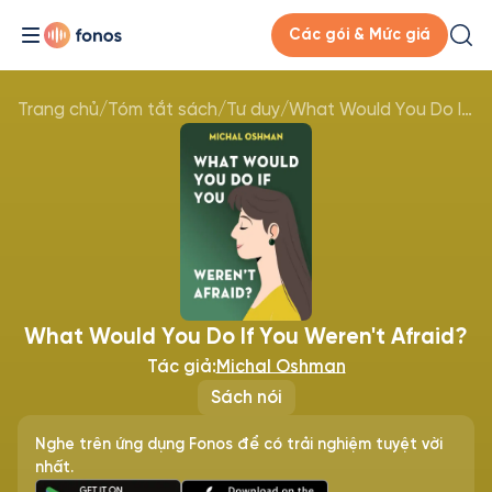
Các gói & Mức giá
Trang chủ
/
Tóm tắt sách
/
Tư duy
/
What Would You Do If You Weren't Afraid?
What Would You Do If You Weren't Afraid?
Tác giả:
Michal Oshman
Sách nói
Nghe trên ứng dụng Fonos để có trải nghiệm tuyệt vời
nhất.