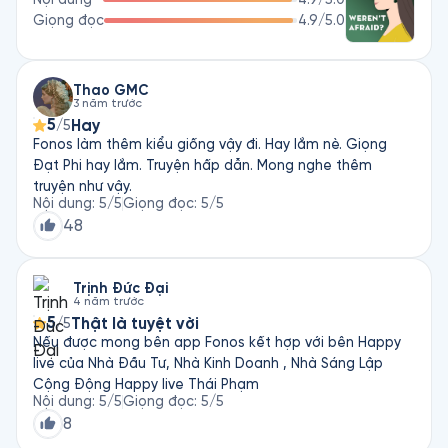
Văn hóa Doanh nghiệp, Đa dạng và Hòa nhập tại TikTok châu 
Giọng đọc
4.9
/5.0
Âu.
Thao GMC
3 năm trước
5
Hay
/5
Fonos làm thêm kiểu giống vậy đi. Hay lắm nè. Giọng
Đạt Phi hay lắm. Truyện hấp dẫn. Mong nghe thêm
truyện như vậy.
Nội dung
:
5
/5
Giọng đọc
:
5
/5
48
Trịnh Đức Đại
4 năm trước
5
Thật là tuyệt vời
/5
Nếu được mong bên app Fonos kết hợp với bên Happy
live của Nhà Đầu Tư, Nhà Kinh Doanh , Nhà Sáng Lập
Cộng Động Happy live Thái Phạm
Nội dung
:
5
/5
Giọng đọc
:
5
/5
8