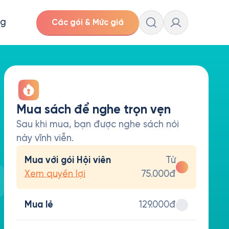
ng
Các gói & Mức giá
,
Mua sách để nghe trọn vẹn
Sau khi mua, bạn được nghe sách nói
này vĩnh viễn.
Mua với gói Hội viên
Từ
Xem quyền lợi
75.000đ
Mua lẻ
129.000đ