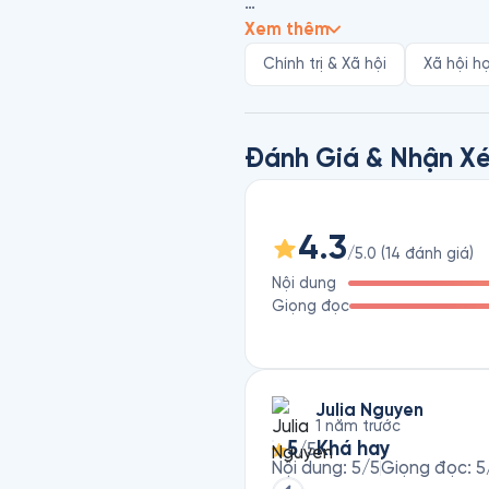
Peter F. Drucker (1909 – 2005
Xem thêm
trong thế kỷ 20. Ông sinh ở Vi
Chính trị & Xã hội
Xã hội h
Peter F. Drucker có một di sản
tổ chức, doanh nghiệp… Ông đã
Đánh Giá & Nhận Xé
4.3
/5.0
(
14
đánh giá
)
Nội dung
Giọng đọc
Julia Nguyen
1 năm trước
5
Khá hay
/5
Nội dung
:
5
/5
Giọng đọc
:
5