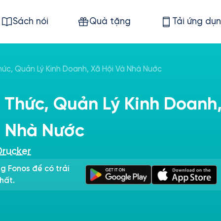
Sách nói
Quà tặng
Tải ứng dụ
Thức, Quản Lý Kinh Doanh, Xã Hội Và Nhà Nước
i Thức, Quản Lý Kinh Doanh
à Nhà Nước
Drucker
g Fonos để có trải
hất.