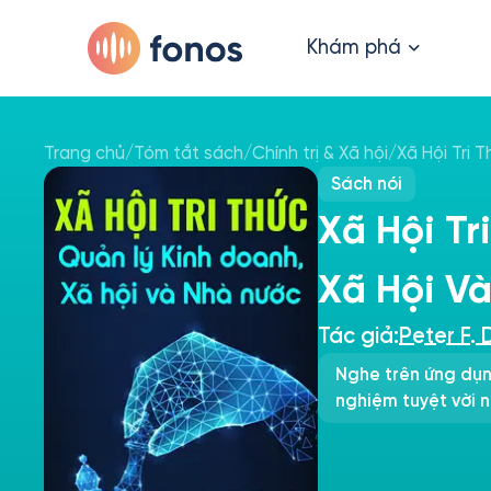
Khám phá
Trang chủ
/
Tóm tắt sách
/
Chính trị & Xã hội
/
Xã Hội Tri 
Sách nói
Xã Hội Tr
Xã Hội V
Tác giả:
Peter F. 
Nghe trên ứng dụn
nghiệm tuyệt vời n