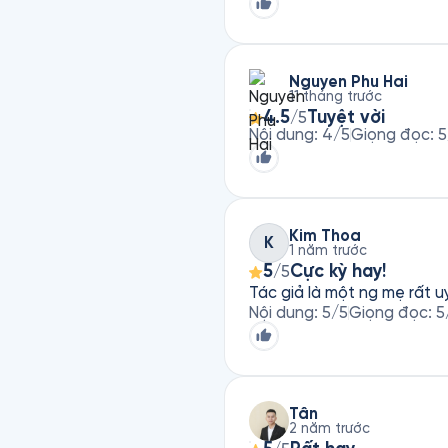
Nguyen Phu Hai
11 tháng trước
4.5
Tuyệt vời
/5
Nội dung
:
4
/5
Giọng đọc
:
5
Kim Thoa
K
1 năm trước
5
Cực kỳ hay!
/5
Tác giả là một ng mẹ rất u
Nội dung
:
5
/5
Giọng đọc
:
5
Tân
2 năm trước