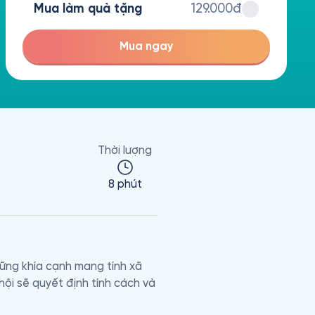
Mua làm quà tặng
129.000đ
Mua ngay
Thời lượng
8 phút
hững khía cạnh mang tính xã 
ội sẽ quyết định tính cách và 