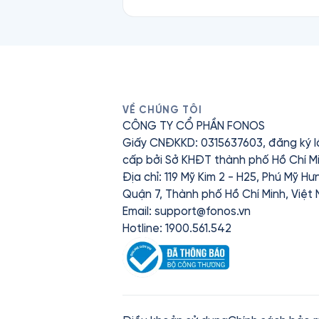
VỀ CHÚNG TÔI
CÔNG TY CỔ PHẦN FONOS
Giấy CNĐKKD: 0315637603, đăng ký l
cấp bởi Sở KHĐT thành phố Hồ Chí Mi
Địa chỉ: 119 Mỹ Kim 2 - H25, Phú Mỹ H
Quận 7, Thành phố Hồ Chí Minh, Việt
Email:
support@fonos.vn
Hotline: 1900.561.542