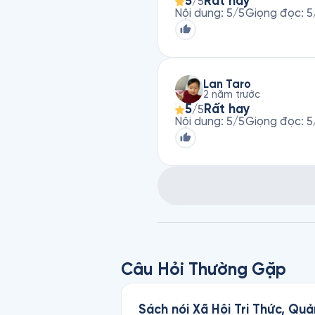
5
Rất hay
/5
Nội dung
:
5
/5
Giọng đọc
:
5
Lan Taro
2 năm trước
5
Rất hay
/5
Nội dung
:
5
/5
Giọng đọc
:
5
Câu Hỏi Thường Gặp
Sách nói Xã Hội Tri Thức, Quả