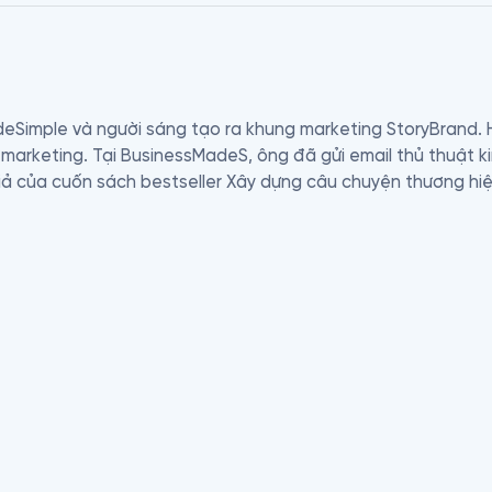
deSimple và người sáng tạo ra khung marketing StoryBrand.
marketing. Tại BusinessMadeS, ông đã gửi email thủ thuật k
iả của cuốn sách bestseller Xây dựng câu chuyện thương hiệ