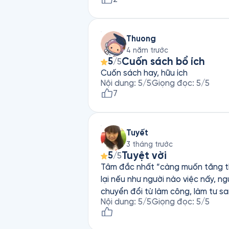
Thuong
4 năm trước
Cuốn sách bổ ích
5
/5
Cuốn sách hay, hữu ích
Nội dung
:
5
/5
Giọng đọc
:
5
/5
7
Tuyết
3 tháng trước
Tuyệt vời
5
/5
Tâm đắc nhất “càng muốn tăng th
lại nếu như người nào việc nấy, n
chuyển đổi từ làm công, làm tư sa
Nội dung
:
5
/5
Giọng đọc
:
5
/5