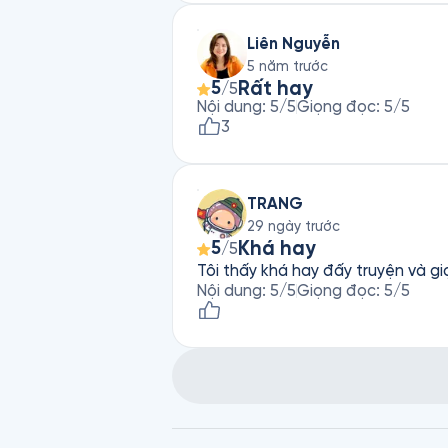
Liên Nguyễn
5 năm trước
Rất hay
5
/5
Nội dung
:
5
/5
Giọng đọc
:
5
/5
3
TRANG
29 ngày trước
Khá hay
5
/5
Tôi thấy khá hay đấy truyện và g
Nội dung
:
5
/5
Giọng đọc
:
5
/5