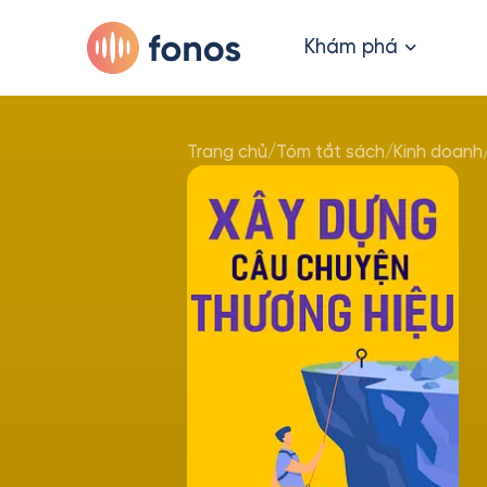
Khám phá
Trang chủ
/
Tóm tắt sách
/
Kinh doanh