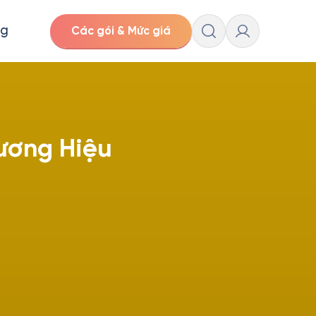
ng
Các gói & Mức giá
ương Hiệu