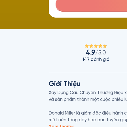
4.9
/5.0
147
đánh giá
Giới Thiệu
Xây Dựng Câu Chuyện Thương Hiệu xác
và sản phẩm thành một cuộc phiêu l
Donald Miller là giám đốc điều hành
một nền tảng dạy học trực tuyến giúp
là CEO của StoryBrand - một công ty
Xem thêm