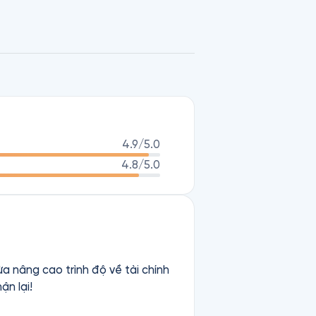
 Marketing Phải Bán Được Hàng…
4.9
/5.0
4.8
/5.0
̀a nâng cao trình độ về tài chính
̣n lại!