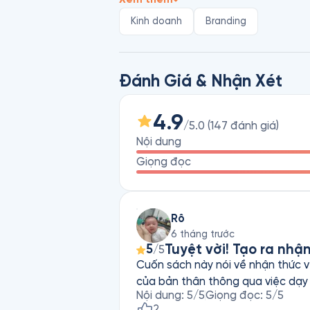
Donald Miller bao gồm Xây Dựng Câu
Kinh doanh
Branding
Đánh Giá & Nhận Xét
4.9
/5.0
(
147
đánh giá
)
Nội dung
Giọng đọc
Rô
6 tháng trước
Tuyệt vời! Tạo ra nhận 
5
/5
Cuốn sách này nói về nhận thức v
của bản thân thông qua việc dạy bả
Nội dung
:
5
/5
Giọng đọc
:
5
/5
2