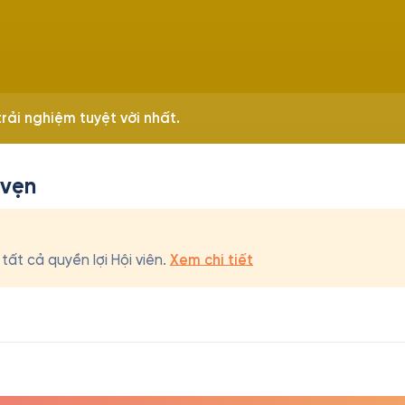
rải nghiệm tuyệt vời nhất.
 vẹn
ất cả quyền lợi Hội viên.
Xem chi tiết