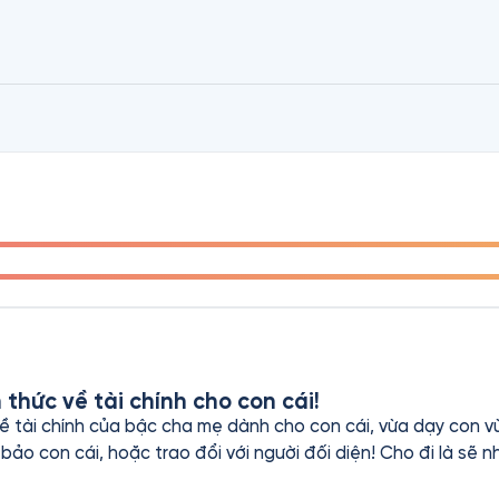
 Chuyện Thương Hiệu, Kinh Doanh Giỏi Phải Kiếm Được Tiền,
thức về tài chính cho con cái!
ề tài chính của bậc cha mẹ dành cho con cái, vừa dạy con vư
o con cái, hoặc trao đổi với người đối diện! Cho đi là sẽ nhâ