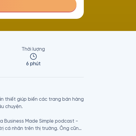
Thời lượng
6 phút
 thiết giúp biến các trang bán hàng 
u chuyện.

ủa Business Made Simple podcast - 
ị cá nhân trên thị trường. Ông cũng 
ác phẩm làm nên tên tuổi của của 