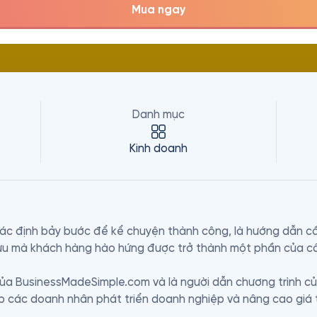
Mua ngay
Danh mục
Kinh doanh
 định bảy bước để kể chuyện thành công, là hướng dẫn cần
ưu mà khách hàng hào hứng được trở thành một phần của câ
 của BusinessMadeSimple.com và là người dẫn chương trình c
 các doanh nhân phát triển doanh nghiệp và nâng cao giá tr
 cung cấp dịch vụ marketing cho các doanh nghiệp. Những t