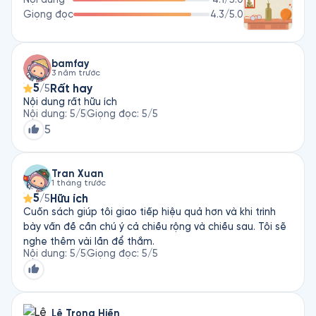
nhân quyền Liên Hợp Quốc. Khi Roosevelt qua đời, tờ New 
Giọng đọc
4.3
/5.0
York Times gọi bà là “đối tượng của sự tôn kính toàn cầu".
bamfay
3 năm trước
5
Rất hay
/5
Nội dung rất hữu ích
Nội dung
:
5
/5
Giọng đọc
:
5
/5
5
Tran Xuan
1 tháng trước
5
Hữu ích
/5
Cuốn sách giúp tôi giao tiếp hiệu quả hơn và khi trình
bày vấn đề cần chú ý cả chiều rộng và chiều sau. Tôi sẽ
nghe thêm vài lần để thắm.
Nội dung
:
5
/5
Giọng đọc
:
5
/5
Lê Trọng Hiền