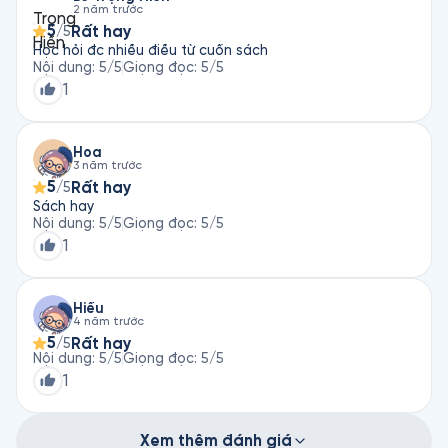
2 năm trước
5
Rất hay
/5
Học hỏi đc nhiều điều từ cuốn sách
Nội dung
:
5
/5
Giọng đọc
:
5
/5
1
Hoa
3 năm trước
5
Rất hay
/5
Sách hay
Nội dung
:
5
/5
Giọng đọc
:
5
/5
1
Hiếu
4 năm trước
5
Rất hay
/5
Nội dung
:
5
/5
Giọng đọc
:
5
/5
1
Xem thêm đánh giá