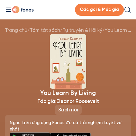
Các gói & Mức giá
Trang chủ
/
Tóm tắt sách
/
Tự truyện & Hồi ký
/
You Learn By Living
You Learn By Living
Tác giả:
Eleanor Roosevelt
Sách nói
Nghe trên ứng dụng Fonos để có trải nghiệm tuyệt vời
nhất.