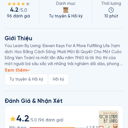
Danh mục
Thời lượng
4.2
/5.0
96
đánh giá
Tự truyện & Hồi ký
10 phút
Giới Thiệu
You Learn By Living: Eleven Keys For A More Fulfilling Life (tạm 
dịch: Học Bằng Cách Sống: Mười Một Bí Quyết Cho Một Cuộc 
Sống Vẹn Toàn) ra mắt lần đầu năm 1960 là lời thủ thỉ của 
một người bà sâu sắc với những trải nghiệm dồi dào, phong 
phú. Cuốn sách kể những câu chuyện cuộc đời của phu nhân 
Xem thêm
cựu tổng thống Mỹ Franklin D. Roosevelt, song song những suy 
Tự truyện & Hồi ký
Hồi ký
nghĩ cá nhân, dẫn dắt người đọc trên hành trình từ một cô gái 
nhút nhát, tự ti về ngoại hình đến “một trong những nhân vật 
được yêu mến nhất thế kỷ 20”.

Tác giả Eleanor Roosevelt (1884-1962) là phu nhân cựu tổng 
Đánh Giá & Nhận Xét
thống Mỹ Franklin D. Roosevelt. Ảnh hưởng chính trị của bà 
vượt xa 4 nhiệm kỳ của chồng, đặc biệt về vấn đề nhân 
4.2
quyền với phạm vi trên toàn thế giới. Bà thúc đẩy nước Mỹ gia 
/5.0
(
96
đánh giá
)
nhập Liên Hợp Quốc, và là Chủ tịch đầu tiên của Hội đồng 
Nội dung
4.1
/5.0