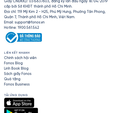
Giấy CNĐKKD: 0315637603, đăng ký lần đầu ngày 18/04/2019
cấp bởi Sở KHĐT thành phố Hồ Chí Minh.
Địa chỉ: 119 Mỹ Kim 2 - H25, Phú Mỹ Hưng, Phường Tân Phong,
Quận 7, Thành phố Hồ Chí Minh, Việt Nam.
Email:
support@fonos.vn
Hotline: 1900.561.542
LIÊN KẾT NHANH
Chính sách hội viên
Fonos Blog
Linh Book Blog
Sách giấy Fonos
Quà tặng
Fonos Business
TẢI ỨNG DỤNG