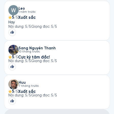
Leo
1 năm trước
5
Xuất sắc
/5
Hay
Nội dung
:
5
/5
Giọng đọc
:
5
/5
Sang Nguyễn Thanh
10 tháng trước
5
Cực kỳ tâm đắc!
/5
Nội dung
:
5
/5
Giọng đọc
:
5
/5
Huu
7 tháng trước
5
Xuất sắc
/5
Nội dung
:
5
/5
Giọng đọc
:
5
/5