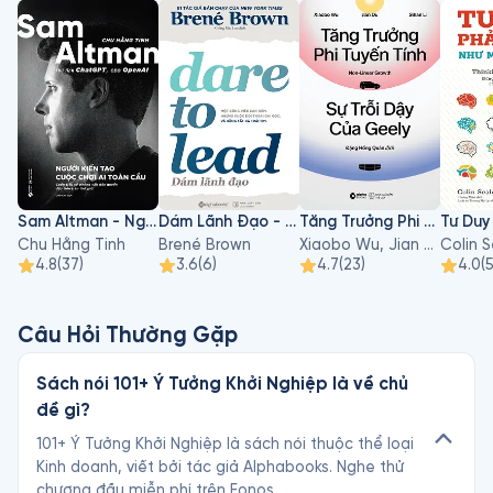
Sam Altman - Người Kiến Tạo Cuộc Chơi AI Toàn Cầu
Dám Lãnh Đạo - Dare To Lead
Tăng Trưởng Phi Tuyến Tính - Sự Trỗi Dậy Của Geely
Chu Hằng Tinh
Brené Brown
Xiaobo Wu, Jian Du, Sihan Li
Colin 
4.8
(
37
)
3.6
(
6
)
4.7
(
23
)
4.0
(
Câu Hỏi Thường Gặp
Sách nói 101+ Ý Tưởng Khởi Nghiệp là về chủ
đề gì?
101+ Ý Tưởng Khởi Nghiệp là sách nói thuộc thể loại
Kinh doanh, viết bởi tác giả Alphabooks. Nghe thử
chương đầu miễn phí trên Fonos.