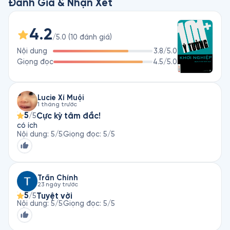
Đánh Giá & Nhận Xét
4.2
/5.0
(
10
đánh giá
)
Nội dung
3.8
/5.0
Giọng đọc
4.5
/5.0
Lucie Xí Muội
1 tháng trước
5
Cực kỳ tâm đắc!
/5
có ích
Nội dung
:
5
/5
Giọng đọc
:
5
/5
Trần Chính
23 ngày trước
5
Tuyệt vời
/5
Nội dung
:
5
/5
Giọng đọc
:
5
/5