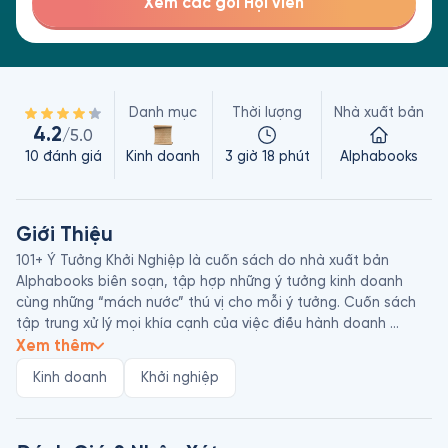
Xem các gói Hội viên
Danh mục
Thời lượng
Nhà xuất bản
4.2
/5.0
10
đánh giá
Kinh doanh
3 giờ 18 phút
Alphabooks
Giới Thiệu
101+ Ý Tưởng Khởi Nghiệp là cuốn sách do nhà xuất bản 
Alphabooks biên soạn, tập hợp những ý tưởng kinh doanh 
cùng những “mách nước” thú vị cho mỗi ý tưởng. Cuốn sách 
tập trung xử lý mọi khía cạnh của việc điều hành doanh 
nghiệp nhỏ như: nhân viên, nhà cung cấp, vay vốn, marketing, 
Xem thêm
công nghệ, truyền thông và quản lý tài chính… nhằm giúp bạn 
Kinh doanh
Khởi nghiệp
xây dựng doanh nghiệp thành công. 