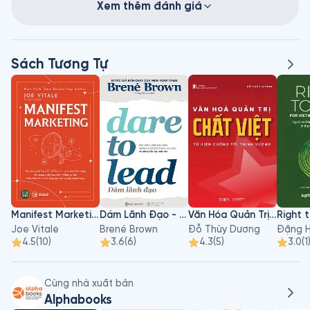
Xem thêm đánh giá
Sách Tương Tự
Manifest Marketing
Dám Lãnh Đạo - Dare To Lead
Văn Hóa Quản Trị Chất Việt
Joe Vitale
Brené Brown
Đỗ Thùy Dương
Đặng H
4.5
(
10
)
3.6
(
6
)
4.3
(
5
)
3.0
(
1
Cùng nhà xuất bản
Alphabooks