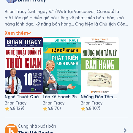
Brian Tracy (sinh ngày 5/1/1944 tại Vancouver, Canada) là 
một tác giả – diễn giả nổi tiếng về phát triển bản thân, khả 
năng lãnh đạo, kỹ năng bán hàng… Ông hiện là Chủ tịch Công 
ty Brian Tracy International, một công ty chuyên cung cấp 
Xem thêm
nhân lực có trụ sở chính tại Solana Beach (California), với chi 
nhánh trải khắp nước Mỹ và 31 nước khác.

 Brian Tracy là một tác giả nổi tiếng trên toàn thế giới trong 
tất cả các lĩnh vực liên quan đến phát triển bản thân và phát 
triển sự nghiệp. Ông đã giữ vị trí của một nhà lãnh đạo hàng 
đầu trong suốt nhiều thập kỷ qua. Không có ai biết về mọi 
khía cạnh của quy trình bán hàng nhiều hơn ông, và trong 
cuốn sách tuyệt vời này, ông đã giải thích lý do tại sao ông là 
một người bán hàng tài ba đồng thời là một giáo viên cực kỳ 
Nghệ Thuật Quản Lý Thời Gian
Lập Kế Hoạch Phát Triển Kinh Doanh
Những Đòn Tâm Lý Trong Bán Hàng
chuyên nghiệp chuyên dạy một môn nghệ thuật quan trọng 
Brian Tracy
Brian Tracy
Brian Tracy
nhất của cuộc sống – nghệ thuật thuyết phục tích cực.
4.8
(
129
)
4.8
(
70
)
4.8
(
107
)
Cùng nhà xuất bản