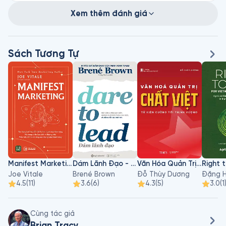
Xem thêm đánh giá
Sách Tương Tự
Manifest Marketing
Dám Lãnh Đạo - Dare To Lead
Văn Hóa Quản Trị Chất Việt
Joe Vitale
Brené Brown
Đỗ Thùy Dương
Đặng H
4.5
(
11
)
3.6
(
6
)
4.3
(
5
)
3.0
(
1
Cùng tác giả
Brian Tracy