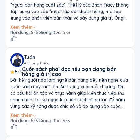
"người bán hàng xuất sắc". Triết lý của Brian Tracy không
tập trung vào các "mẹo" lừa dối khách hàng, mà tập
trung vào phát triển bản thân và xây dựng giá trị. Ông
tin rằng bán hàng là một nghề cao quý vì nó giúp giải
Xem thêm
quyết vấn đề cho người khác.
Nội dung
:
5
/5
Giọng đọc
:
5
/5
Tuấn
4 tháng trước
Cuốn sách phải đọc nếu bạn đang bán
5
/5
hàng giá trị cao
Bất kế người nào làm nghề bán hàng đều nên nghe qua
cuốn sách này một lần. Ấn tượng cuối mỗi chương đều
có câu hỏi ôn tập và thực hành giúp kiến thức tiếp thu
nhanh hơn. Tôi sẽ nghe lại cuốn sách nhiều lần để nắm
vứng các kỹ năng được chia sẻ và áp dụng vào cuộc
sách hằng ngày
Xem thêm
Nội dung
:
5
/5
Giọng đọc
:
5
/5