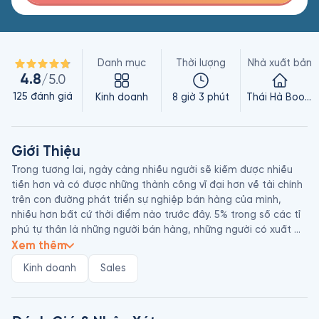
Danh mục
Thời lượng
Nhà xuất bản
4.8
/5.0
125
đánh giá
Kinh doanh
8 giờ 3 phút
Thái Hà Books
Giới Thiệu
Trong tương lai, ngày càng nhiều người sẽ kiếm được nhiều 
tiền hơn và có được những thành công vĩ đại hơn về tài chính 
trên con đường phát triển sự nghiệp bán hàng của mình, 
nhiều hơn bất cứ thời điểm nào trước đây. 5% trong số các tỉ 
phú tự thân là những người bán hàng, những người có xuất 
phát điểm rất thấp, trở thành chuyên gia trong lĩnh vực của 
Xem thêm
họ, kiếm được rất nhiều tiền và trở nên giàu có. Và những gì 
Kinh doanh
Sales
mà hàng trăm nghìn người, thậm chí là hàng triệu người khác 
đã làm, bạn cũng có thể làm được. Bạn chỉ cần phải học 
cách làm mà thôi.
