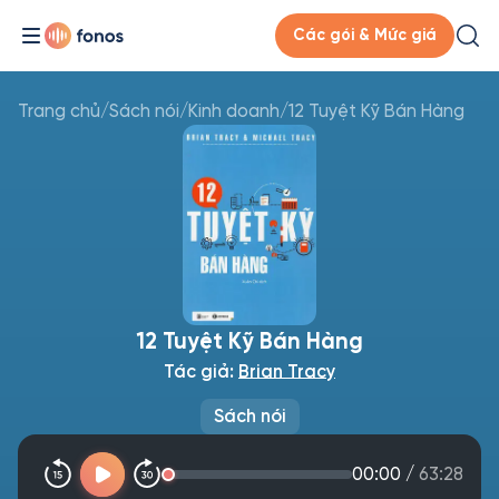
Các gói & Mức giá
Trang chủ
/
Sách nói
/
Kinh doanh
/
12 Tuyệt Kỹ Bán Hàng
12 Tuyệt Kỹ Bán Hàng
Tác giả:
Brian Tracy
Sách nói
00:00
/
63:28