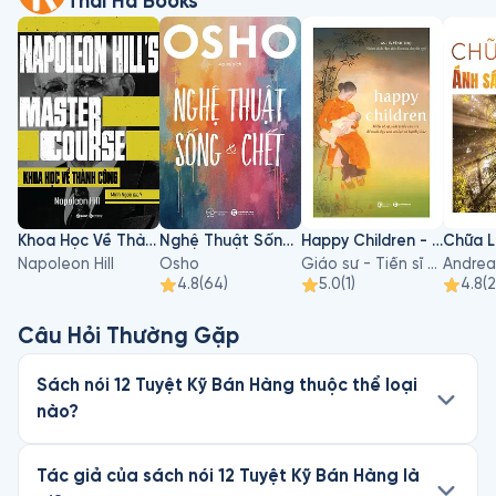
Thái Hà Books
Khoa Học Về Thành Công
Nghệ Thuật Sống Và Chết
Happy Children - Hiểu Về Sự Phát Triển Của Trẻ Để Nuôi Dạy Con An Lạc Và Hạnh Phúc
Napoleon Hill
Osho
Giáo sư - Tiến sĩ Hà Vĩnh Thọ
Andrea
4.8
(
64
)
5.0
(
1
)
4.8
(
Câu Hỏi Thường Gặp
Sách nói 12 Tuyệt Kỹ Bán Hàng thuộc thể loại
nào?
Tác giả của sách nói 12 Tuyệt Kỹ Bán Hàng là