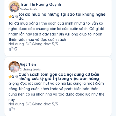
Tran Thi Huong Quynh
5 năm trước
tôi đã mua nó nhưng tại sao tôi không nghe
5
/5
đc
tôi đã mua bằng 1 thẻ sách của mình nhưng tôi vẫn ko
nghe được các chương còn lại của cuốn sách. Có gì đó
nhầm lẫn hay sai ở đây sao? Xin vui lòng giúp tôi hoàn
thiện việc mua và đọc cuốn sách
Nội dung
:
5
/5
Giọng đọc
:
5
/5
3
Việt Tiến
2 tháng trước
Cuốn sách tóm gọn các nội dung cơ bản
5
/5
nhưng cực kỳ giá trị trong việc bán hàng
Giọng đọc rất cuốn hút và có nội lực cũng là một điểm
cộng. Những cuốn sách khác về phát triển bản thân
cũng nên có sự nhấn nhá và tạo được động lực như thế
này
Nội dung
:
5
/5
Giọng đọc
:
5
/5