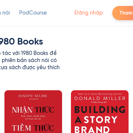
 nói
PodCourse
Đăng nhập
Tham 
1980 Books
 tác với 1980 Books để
 phiên bản sách nói có
ựa sách được yêu thích