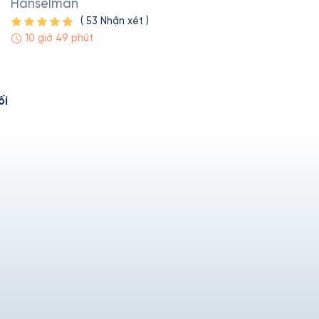
Hanselman
(
53
Nhận xét
)
10 giờ 49 phút
ối