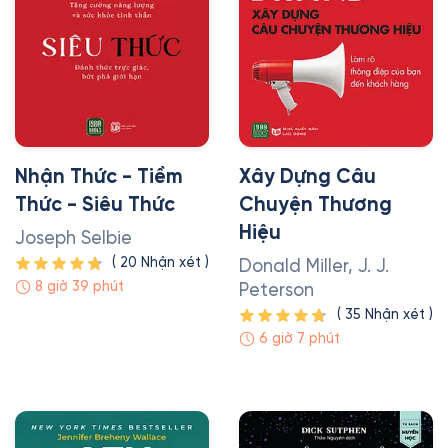
Nhận Thức - Tiềm
Xây Dựng Câu
Thức - Siêu Thức
Chuyện Thương
Hiệu
Joseph Selbie
(
20
Nhận xét
)
Donald Miller, J. J.
8 giờ 39 phút
Peterson
(
35
Nhận xét
)
6 giờ 7 phút