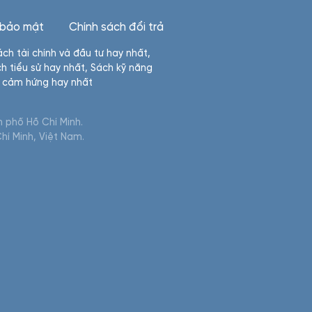
 bảo mật
Chính sách đổi trả
ách tài chính và đầu tư hay nhất
,
h tiểu sử hay nhất
,
Sách kỹ năng
n cảm hứng hay nhất
 phố Hồ Chí Minh.
hí Minh, Việt Nam.