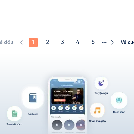
1
2
3
4
5
ề đầu
Về cu