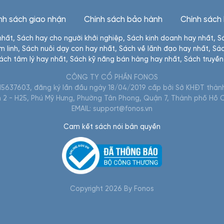
nh sách giao nhận
Chính sách bảo hành
Chính sách
nhất
,
Sách hay cho người khởi nghiệp
,
Sách kinh doanh hay nhất
,
S
m linh
,
Sách nuôi dạy con hay nhất
,
Sách về lãnh đạo hay nhất
,
Sác
ách tâm lý hay nhất
,
Sách kỹ năng bán hàng hay nhất
,
Sách truyề
CÔNG TY CỔ PHẦN FONOS
5637603, đăng ký lần đầu ngày 18/04/2019 cấp bởi Sở KHĐT thành
im 2 - H25, Phú Mỹ Hưng, Phường Tân Phong, Quận 7, Thành phố Hồ C
EMAIL: support@fonos.vn
Cam kết sách nói bản quyền
Copyright
2026
By Fonos