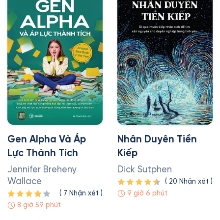
Gen Alpha Và Áp
Nhân Duyên Tiền
Lực Thành Tích
Kiếp
Jennifer Breheny
Dick Sutphen
Wallace
(
20
Nhận xét
)
(
7
Nhận xét
)
9 giờ 6 phút
8 giờ 59 phút