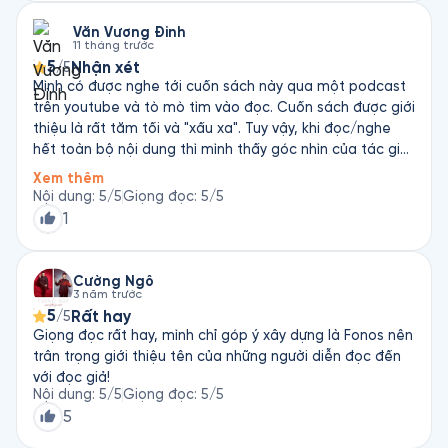
hoặc không thể làm được gì mà thôi.
khi áp dụng trong cuộc sống thực tế. 2. Thiếu cân bằng:
Cuốn sách tập trung nhiều vào việc đạt được và duy trì
Văn Vương Đinh
11 tháng trước
quyền lực mà ít đề cập đến việc sử dụng quyền lực một
5
Nhận xét
/5
cách có đạo đức và bền vững. Điều này có thể dẫn đến
Mình có được nghe tới cuốn sách này qua một podcast
nhận thức lệch lạc về mối quan hệ giữa quyền lực và
trên youtube và tò mò tìm vào đọc. Cuốn sách được giới
trách nhiệm. 3. Khó áp dụng toàn diện: Mặc dù cuốn
thiệu là rất tăm tối và "xấu xa". Tuy vậy, khi đọc/nghe
sách rất thực tế, không phải lúc nào cũng có thể áp
hết toàn bộ nội dung thì mình thấy góc nhìn của tác giả
dụng một cách nguyên vẹn các nguyên tắc trong môi
khá thú vị, nó diễn tả khá đúng bản chất của con người.
trường hiện đại, nơi mà tính minh bạch, công bằng và
Xem thêm
Việc "tăm tối" hay "xấu xa" sẽ tuỳ vào cách nhìn của
Nội dung
:
5
/5
Giọng đọc
:
5
/5
đạo đức ngày càng được coi trọng.
người đọc
1
Cường Ngô
3 năm trước
5
Rất hay
/5
Giọng đọc rất hay, mình chỉ góp ý xây dựng là Fonos nên
trân trọng giới thiệu tên của những người diễn đọc đến
với đọc giả!
Nội dung
:
5
/5
Giọng đọc
:
5
/5
5