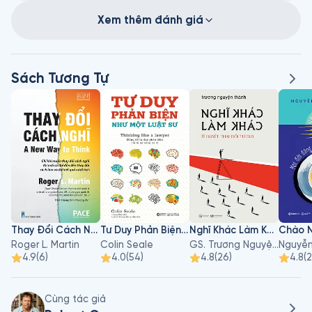
Xem thêm đánh giá
Sách Tương Tự
Thay Đổi Cách Nghĩ
Tư Duy Phản Biện Như Một Luật Sư
Nghĩ Khác Làm Khác - Bí Quyết Thay Đổi Tư Duy
Roger L. Martin
Colin Seale
GS. Trương Nguyện Thành
4.9
(
6
)
4.0
(
54
)
4.8
(
26
)
4.8
(
2
Cùng tác giả