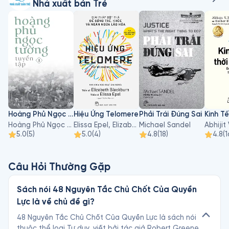
Nhà xuất bản Trẻ
Hoàng Phủ Ngọc Tường - Tập 1
Hiệu Ứng Telomere
Phải Trái Đúng Sai
Hoàng Phủ Ngọc Tường
Elissa Epel, Elizabeth Blackburn
Michael Sandel
5.0
(
5
)
5.0
(
4
)
4.8
(
18
)
4.8
(
1
Câu Hỏi Thường Gặp
Sách nói 48 Nguyên Tắc Chủ Chốt Của Quyền
Lực là về chủ đề gì?
48 Nguyên Tắc Chủ Chốt Của Quyền Lực là sách nói
thuộc thể loại Tư duy, viết bởi tác giả Robert Greene.