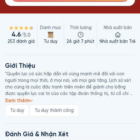
Danh mục
Thời lượng
Nhà xuất bản
4.6
/5.0
253
đánh giá
Tư duy
26 giờ 7 phút
Nhà xuất bản Trẻ
Giới Thiệu
"Quyền lực có sức hấp dẫn vô cùng mạnh mẽ đối với con 
người trong mọi thời, ở mọi nơi, với mọi giai tầng. Lịch sử xét 
cho cùng là cuộc đấu tranh triền miên để giành cho bằng 
được quyền lực cai trị của các tập đoàn thống trị, từ cổ chí 
kim, từ đông sang tây.

Xem thêm
Tư duy
Tư duy thành công
Quyền lực là thứ mà rất nhiều người mong muốn nhưng không 
phải ai cũng dễ dàng đạt được. Vươn lên những vị trí cao hơn 
trong thang bậc xã hội thường được xem là một khát khao 
rất con người. Nhưng, liệu có phải chỉ những tài năng xuất 
Đánh Giá & Nhận Xét
chúng mới có thể đạt được điều đó? Không hẳn vậy. Bởi ít ai 