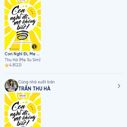
trên mạng xã hội về đề tài giáo dục. Nhà báo Thu Hà có cái 
nhìn sắc sảo nhưng cũng đầy bao dung về vấn đề nuôi dạy 
con cái. Trang Facebook cá nhân của chị hiện có hơn 230. 
000 người theo dõi. Những bài viết chị thú vị và sâu sắc chị 
chia sẻ đều nhận được phản hồi tích cực của các bậc phụ 
huynh. Rất nhiều bài viết của chị Thu Hà đã được đăng tải 
trên các tờ báo lớn như: Tuổi trẻ, Thanh niên, Dân trí, 
VnExpress...
Con Nghĩ Đi, Mẹ Không Biết!
Thu Hà (Mẹ Xu Sim)
4.8
(
22
)
Cùng nhà xuất bản
TRẦN THU HÀ