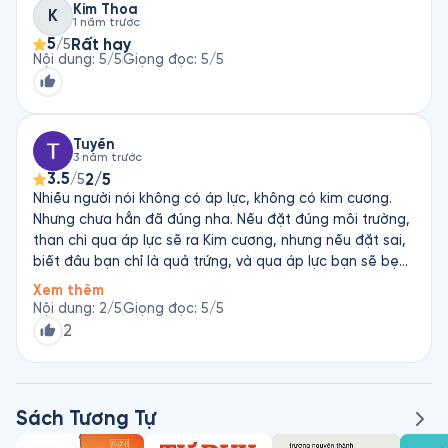
Kim Thoa
biệt, nhưng không xa vời. Có lẽ đây là môt dạng sách phát 
K
1 năm trước
triển bản thân khá đặc biệt, bởi nó có nhiều tính báo chí, với 
5
Rất hay
/5
những câu chuyện nóng hổi của xã hội Việt Nam hiện đại, 
Nội dung
:
5
/5
Giọng đọc
:
5
/5
cùng với những trải nghiệm chân thực từ chính tác giả, và rất 
nhiều những tâm sự chị nhận được suốt hành trình 17 làm báo 
tuổi teen. Do đó, những lời khuyên sống tử tế, yêu lành mạnh, 
thái độ tích cự của chị với người trẻ rất dễ thấm, không bề 
Tuyền
3 năm trước
trên, không hề giáo điều.
3.5
2/5
/5
Nhiều người nói không có áp lực, không có kim cương.
Nhưng chưa hẳn đã đúng nha. Nếu đặt đúng môi trường,
than chì qua áp lực sẽ ra Kim cương, nhưng nếu đặt sai,
biết đâu bạn chỉ là quả trứng, và qua áp lực bạn sẽ bẹp
dí lại thì sao!. Thật sự mình thấy có nhiều quan điểm mà
Xem thêm
mình vẫn không được thuyết phục cảm ơn tác giả. Hy
Nội dung
:
2
/5
Giọng đọc
:
5
/5
vọng một ngày nào đó mình sẽ nghe lại để có thêm
2
nhận xét khác.
Sách Tương Tự