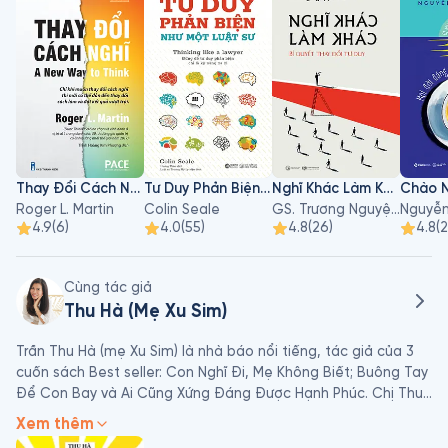
Thay Đổi Cách Nghĩ
Tư Duy Phản Biện Như Một Luật Sư
Nghĩ Khác Làm Khác - Bí Quyết Thay Đổi Tư Duy
Roger L. Martin
Colin Seale
GS. Trương Nguyện Thành
4.9
(
6
)
4.0
(
55
)
4.8
(
26
)
4.8
(
2
Cùng tác giả
Thu Hà (Mẹ Xu Sim)
Trần Thu Hà (mẹ Xu Sim) là nhà báo nổi tiếng, tác giả của 3 
cuốn sách Best seller: Con Nghĩ Đi, Mẹ Không Biết; Buông Tay 
Để Con Bay và Ai Cũng Xứng Đáng Được Hạnh Phúc. Chị Thu 
Hà từng là Thư ký toà soạn của Báo Hoa Học Trò. Với 20 năm 
Xem thêm
kinh nghiệm trong nghề báo, chị Thu Hà có nhiều bài viết viral 