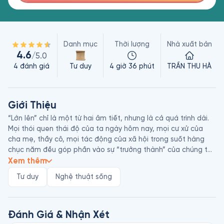
Danh mục
Thời lượng
Nhà xuất bản
4.6
/5.0
4
đánh giá
Tư duy
4 giờ 36 phút
TRẦN THU HÀ
Giới Thiệu
“Lớn lên” chỉ là một từ hai âm tiết, nhưng là cả quá trình dài. 
Mọi thói quen thái độ của ta ngày hôm nay, mọi cư xử của 
cha mẹ, thầy cô, mọi tác động của xã hội trong suốt hàng 
chục năm đều góp phần vào sự “trưởng thành” của chúng ta. 
Có rất nhiều những điều mà mãi về sau này, ta mới ước chi 
Xem thêm
giá mà được biết khi mình còn trẻ, giá mà có ai đó nói với 
Tư duy
Nghệ thuật sống
mình sớm hơn. Cuốn sách “Ai cũng xứng đáng được hạnh 
phúc” đã ra đời từ đó.

Nhiều bạn đọc đã biết đến tác giả Thu Hà với các bài viết về 
Đánh Giá & Nhận Xét
nuôi dạy con “gây bão” trên mạng xã hội và cuốn sách best 