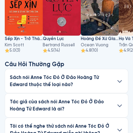
Sếp Xịn - Trở Thành Vị Sếp Khó Tính Thân Tình
Quyền Lực
Hoàng Đế Xứ Gladness
Kim Scott
Bertrand Russell
Ocean Vuong
Trần Q
5.0
(
3
)
4.5
(
14
)
4.8
(
10
)
4.9
(
Câu Hỏi Thường Gặp
Sách nói Anne Tóc Đỏ Ở Đảo Hoàng Tử
Edward thuộc thể loại nào?
Tác giả của sách nói Anne Tóc Đỏ Ở Đảo
Hoàng Tử Edward là ai?
Tôi có thể nghe thử sách nói Anne Tóc Đỏ Ở