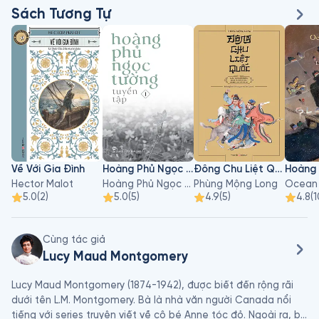
Sách Tương Tự
Về Với Gia Đình
Hoàng Phủ Ngọc Tường - Tập 1
Đông Chu Liệt Quốc - Tập 3
Hector Malot
Hoàng Phủ Ngọc Tường
Phùng Mộng Long
Ocean
5.0
(
2
)
5.0
(
5
)
4.9
(
5
)
4.8
(
1
Cùng tác giả
Lucy Maud Montgomery
Lucy Maud Montgomery (1874-1942), được biết đến rộng rãi 
dưới tên L.M. Montgomery. Bà là nhà văn người Canada nổi 
tiếng với series truyện viết về cô bé Anne tóc đỏ. Ngoài ra, bà 