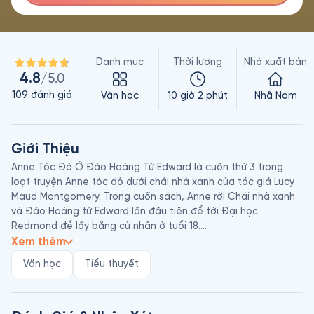
Danh mục
Thời lượng
Nhà xuất bản
4.8
/5.0
109
đánh giá
Văn học
10 giờ 2 phút
Nhã Nam
Giới Thiệu
Anne Tóc Đỏ Ở Đảo Hoàng Tử Edward là cuốn thứ 3 trong 
loạt truyện Anne tóc đỏ dưới chái nhà xanh của tác giả Lucy 
Maud Montgomery. Trong cuốn sách, Anne rời Chái nhà xanh 
và Đảo Hoàng tử Edward lần đầu tiên để tới Đại học 
Redmond để lấy bằng cử nhân ở tuổi 18.

Xem thêm
Trải qua nhiều sóng gió trong cuộc sống học tập ở Redmond, 
Văn học
Tiểu thuyết
cùng với những "lùng bùng" trong chuyện tình cảm giữa Anne, 
Roy và Gilbert, Anne đã quay trở lại và đính hôn với tình yêu 
đích thực của cuộc đời mình - Gilbert. 