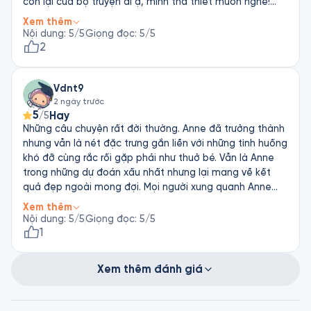
còn lại của bộ truyện đi ạ, mình tha thiết muốn nghe!
(như giọng điệu của Anne vậy)
Xem thêm
Nội dung
:
5
/5
Giọng đọc
:
5
/5
2
Vdnt9
2 ngày trước
5
Hay
/5
Những câu chuyện rất đời thường. Anne đã trưởng thành
nhưng vẫn là nét đặc trưng gắn liền với những tình huống
khó đỡ cùng rắc rối gặp phải như thuở bé. Vẫn là Anne
trong những dự đoán xấu nhất nhưng lại mang về kết
quả đẹp ngoài mong đợi. Mọi người xung quanh Anne
đều dễ mến và tình cảm. Theo cách nhìn lương thiện
Xem thêm
không bao giờ nghĩ xấu hay ganh tị với bất kì ai, Anne đã
Nội dung
:
5
/5
Giọng đọc
:
5
/5
giúp cho người đọc là mình yêu mến tất cả những người
1
xung quanh cô ấy dù cho họ có lỗi lầm như thế nào.
Cảm ơn tác giả, cảm ơn người diễn đọc. Giọng của bạn
Xem thêm đánh giá
rất hay và truyền cảm!