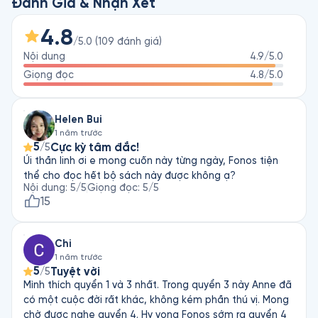
Đánh Giá & Nhận Xét
4.8
/5.0
(
109
đánh giá
)
Nội dung
4.9
/5.0
Giọng đọc
4.8
/5.0
Helen Bui
1 năm trước
5
Cực kỳ tâm đắc!
/5
Úi thần linh ơi e mong cuốn này từng ngày, Fonos tiện
thể cho đọc hết bộ sách này được không ạ?
Nội dung
:
5
/5
Giọng đọc
:
5
/5
15
Chi
1 năm trước
5
Tuyệt vời
/5
Mình thích quyển 1 và 3 nhất. Trong quyển 3 này Anne đã
có một cuộc đời rất khác, không kém phần thú vị. Mong
chờ được nghe quyển 4. Hy vọng Fonos sớm ra quyển 4