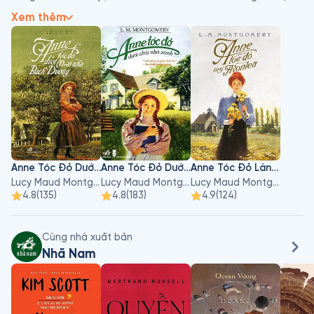
còn viết 20 cuốn tiểu thuyết và khoảng 500 truyện ngắn, thơ.

Xem thêm
Lucy Maud Montgomery sinh ra tại Đảo Hoàng Tử Edward, 
Canada - chính là bối cảnh trong truyện về Anne tóc đỏ. Mẹ 
mất vì bệnh lao khi Montgomery chưa được 2 tuổi, sau đó, bà 
được gửi cho ông bà ngoại chăm sóc. Vì tuổi thơ khá đơn 
độc, bà tưởng tượng ra một thế giới xung quanh mình để vơi 
đi nỗi buồn. Và từ đó trí tưởng tượng phong phú của bà được 
phát triển. Năm 1890, Lucy Maud Montgomery viết bài đầu 
tiên cho một tờ báo địa phương ở Charlottetown. Năm 1895 
và 1896, bà theo học khoa văn tại trường đại học Dalhousie. 
Anne Tóc Đỏ Dưới Mái Nhà Bạch Dương
Anne Tóc Đỏ Dưới Chái Nhà Xanh
Anne Tóc Đỏ Làng Avonlea
Sau khi rời trường, bà đã từng có thời gian làm giáo viên dù 
Lucy Maud Montgomery
Lucy Maud Montgomery
Lucy Maud Montgomery
không thực sự thích nghề dạy học. Từ năm 1897, bà bắt đầu 
4.8
(
135
)
4.8
(
183
)
4.9
(
124
)
sáng tác truyện ngắn cho nhiều tờ báo và tạp chí. Cho đến 
năm 1907, bà đã có trên 100 truyện ngắn được đăng. Năm 
1908, bà cho xuất bản cuốn tiểu thuyết đầu tiên là - Anne 
Cùng nhà xuất bản
Tóc Đỏ Dưới Chái Nhà Xanh. 
Nhã Nam