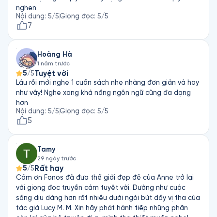
nghen
Nội dung
:
5
/5
Giọng đọc
:
5
/5
7
Hoàng Hà
1 năm trước
5
Tuyệt vời
/5
Lâu rồi mới nghe 1 cuốn sách nhẹ nhàng đơn giản và hay
như vậy! Nghe xong khả năng ngôn ngữ cũng đa dạng
hơn
Nội dung
:
5
/5
Giọng đọc
:
5
/5
5
Tamy
29 ngày trước
5
Rất hay
/5
Cảm ơn Fonos đã đưa thế giới đẹp đẽ của Anne trở lại
với giọng đọc truyền cảm tuyệt vời. Dường như cuộc
sống dịu dàng hơn rất nhiều dưới ngòi bút đầy vị tha của
tác giả Lucy M. M. Xin hãy phát hành tiếp những phần