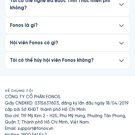
Tôi có thể nghe Ba Bước Tỉnh Thức miễn phí
không?
Fonos là gì?
Hội viên Fonos có gì?
Tôi có thể hủy hội viên Fonos không?
VỀ CHÚNG TÔI
CÔNG TY CỔ PHẦN FONOS
Giấy CNĐKKD: 0315637603, đăng ký lần đầu ngày 18/04/2019
cấp bởi Sở KHĐT thành phố Hồ Chí Minh.
Địa chỉ: 119 Mỹ Kim 2 - H25, Phú Mỹ Hưng, Phường Tân Phong,
Quận 7, Thành phố Hồ Chí Minh, Việt Nam.
Email:
support@fonos.vn
Hotline: 1900.561.542