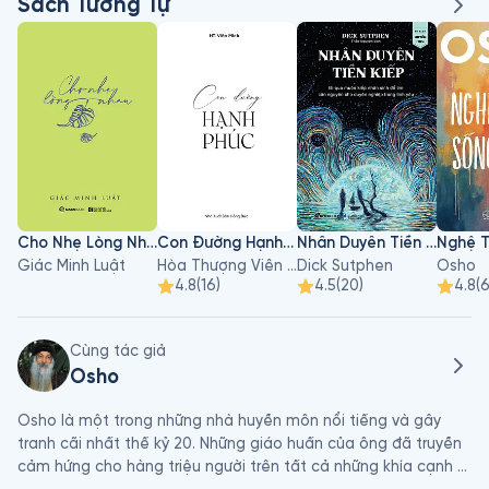
Sách Tương Tự
Cho Nhẹ Lòng Nhau
Con Đường Hạnh Phúc
Nhân Duyên Tiền Kiếp
Giác Minh Luật
Hòa Thượng Viên Minh
Dick Sutphen
Osho
4.8
(
16
)
4.5
(
20
)
4.8
(
Cùng tác giả
Osho
Osho là một trong những nhà huyền môn nổi tiếng và gây 
tranh cãi nhất thế kỷ 20. Những giáo huấn của ông đã truyền 
cảm hứng cho hàng triệu người trên tất cả những khía cạnh 