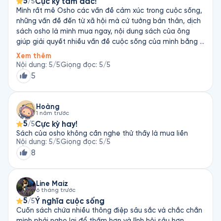
5
Cực kỳ tâm đắc!
/5
Mình rất mê Osho các vấn đề cảm xúc trong cuộc sống,
những vấn đề đến từ xã hội mà cứ tưởng bản thân, dịch
sách osho là mình mua ngay, nội dung sách của ông
giúp giải quyết nhiều vấn đề cuộc sống của mình bằng 1
cách rất mới lạ
Xem thêm
Nội dung
:
5
/5
Giọng đọc
:
5
/5
5
Hoàng
1 năm trước
5
Cực kỳ hay!
/5
Sách của osho không cần nghe thử thấy là mua liền
Nội dung
:
5
/5
Giọng đọc
:
5
/5
8
Line Maiz
6 tháng trước
5
Ý nghĩa cuộc sống
/5
Cuốn sách chứa nhiều thông điệp sâu sắc và chắc chắn
mình phải nghe lại để thấm hơn và lĩnh hội sâu hơn