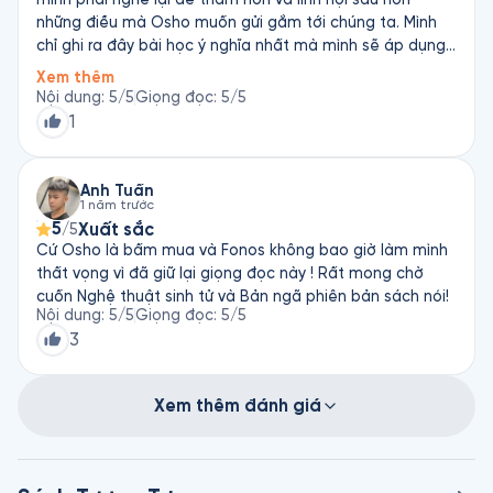
những điều mà Osho muốn gửi gắm tới chúng ta. Mình
chỉ ghi ra đây bài học ý nghĩa nhất mà mình sẽ áp dụng:
ko có suy nghĩ nào là của mình cả, ko bám chấp vào bất
Xem thêm
cứ suy nghĩ hay thông tin nào mà mình tiếp nhận hàng
Nội dung
:
5
/5
Giọng đọc
:
5
/5
ngày. Việc duy nhất cần quan tâm là quan sát chúng mà
1
ko phán xét. Như thế suy nghĩ đến rồi đi, tâm ta không
còn vướng bận và sẽ có thể tập trung vào việc hiện tại
của mình. Điều này giống với thực tập chánh niệm.
Anh Tuấn
1 năm trước
5
Xuất sắc
/5
Cứ Osho là bấm mua và Fonos không bao giờ làm mình
thất vọng vì đã giữ lại giọng đọc này ! Rất mong chờ
cuốn Nghệ thuật sinh tử và Bản ngã phiên bản sách nói!
Nội dung
:
5
/5
Giọng đọc
:
5
/5
3
Xem thêm đánh giá