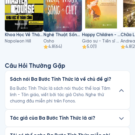
Khoa Học Về Thành Công
Nghệ Thuật Sống Và Chết
Happy Children - Hiểu Về Sự Phát Triển Của Trẻ Để Nuôi Dạy Con An Lạc Và Hạnh Phúc
Napoleon Hill
Osho
Giáo sư - Tiến sĩ Hà Vĩnh Thọ
Andrea
4.8
(
64
)
5.0
(
1
)
4.8
(
Câu Hỏi Thường Gặp
Sách nói Ba Bước Tỉnh Thức là về chủ đề gì?
Ba Bước Tỉnh Thức là sách nói thuộc thể loại Tâm
linh - Tôn giáo, viết bởi tác giả Osho. Nghe thử
chương đầu miễn phí trên Fonos.
Tác giả của Ba Bước Tỉnh Thức là ai?