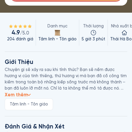
Danh mục
Thời lượng
Nhà xuất 
4.9
/5.0
204
đánh giá
Tâm linh - Tôn giáo
5 giờ 3 phút
Thái Hà Bo
Giới Thiệu
Chuyện gì sẽ xảy ra sau khi tỉnh thức? Bạn sẽ nếm được 
hương vị của tính thiêng, thứ hương vị mà bạn đã cố công tìm 
kiếm trong toàn bộ những kiếp sống trước mà không thành ‒ 
bạn đã luôn lỡ mất nó. Chỉ là ta không thể mô tả được nó. 
Nếu bạn đã chán ngán cách sống của mình bấy lâu nay, vậy 
Xem thêm
thì thức dậy đi. Nhưng giả như bạn chưa có dù chỉ một chút 
Tâm linh - Tôn giáo
xíu hứng thú với điều đó, vậy thì hãy cứ quay lại ngủ tiếp.

Nhưng rồi một ngày nào đó, bạn cũng sẽ phải thức dậy. Giấc 
ngủ không thể kéo dài miên viễn, và giấc ngủ không thể là sự 
Đánh Giá & Nhận Xét
yên nghỉ cuối cùng, cũng như bóng tối không thể là trải 