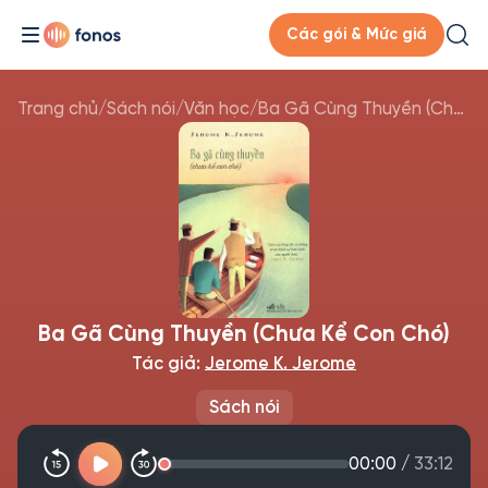
Các gói & Mức giá
Trang chủ
/
Sách nói
/
Văn học
/
Ba Gã Cùng Thuyền (Chưa Kể Con Chó)
Ba Gã Cùng Thuyền (Chưa Kể Con Chó)
Tác giả:
Jerome K. Jerome
Sách nói
00:00
/
33:12