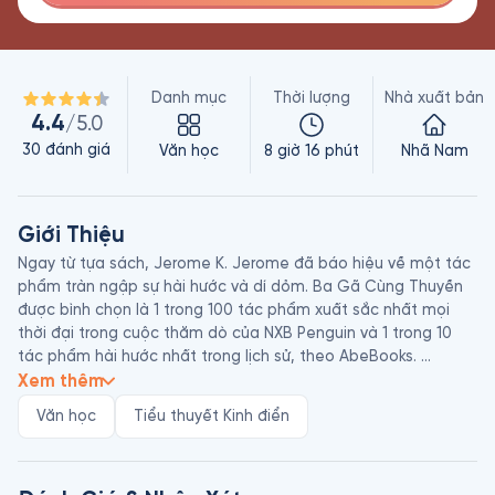
Danh mục
Thời lượng
Nhà xuất bản
4.4
/5.0
30
đánh giá
Văn học
8 giờ 16 phút
Nhã Nam
Giới Thiệu
Ngay từ tựa sách, Jerome K. Jerome đã báo hiệu về một tác 
phẩm tràn ngập sự hài hước và dí dỏm. Ba Gã Cùng Thuyền 
được bình chọn là 1 trong 100 tác phẩm xuất sắc nhất mọi 
thời đại trong cuộc thăm dò của NXB Penguin và 1 trong 10 
tác phẩm hài hước nhất trong lịch sử, theo AbeBooks. 

Xem thêm
Sách có cốt truyện đơn giản, kể về một chuyến du ngoạn 
Văn học
Tiểu thuyết Kinh điển
bằng thuyền của 3 chàng trai và được kể lại bởi nhân vật tôi - 
một trong ba người. Tuy luôn thể hiện một sự ngây ngô trong 
suy nghĩ và hành động nhưng các nhân vật đều chinh phục 