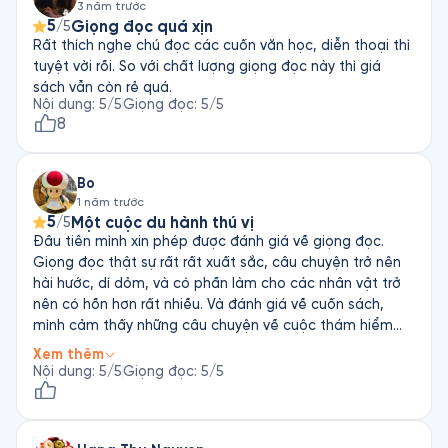
3 năm trước
Dù có vài đoạn hơi lan man, cuốn này vẫn là một viên
5
Giọng đọc quá xịn
/5
ngọc hài hước. Chấm 4.5/5, đáng nghe và cực kỳ sảng
Rất thích nghe chú đọc các cuốn văn học, diễn thoại thì
khoái!
tuyệt vời rồi. So với chất lượng giọng đọc này thì giá
sách vẫn còn rẻ quá.
Nội dung
:
5
/5
Giọng đọc
:
5
/5
8
Bo
1 năm trước
5
Một cuộc du hành thú vị
/5
Đâu tiên mình xin phép được đánh giá về giọng đọc.
Giọng đọc thật sự rất rất xuất sắc, câu chuyện trở nên
hài hước, dí dỏm, và có phần làm cho các nhân vật trở
nên có hồn hơn rất nhiều. Và đánh giá về cuốn sách,
mình cảm thấy những câu chuyện về cuộc thám hiểm
của 3 người và 1 chó này rất hóm hỉnh và hài hước. Giọng
Xem thêm
văn của tác giả và người dịch đã rất vui rồi, nhưng có thể
Nội dung
:
5
/5
Giọng đọc
:
5
/5
là nhờ thêm chất giọng “truyền cảm” của người đọc
mình cảm thấy cuộc hành trình càng thêm thú vị. Nếu
bạn đang có một ngày buồn chán hoặc có phần không