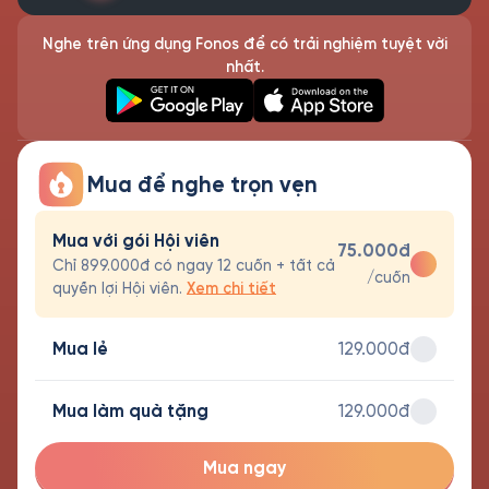
Nghe trên ứng dụng Fonos để có trải nghiệm tuyệt vời
nhất.
Mua để nghe trọn vẹn
Mua với gói Hội viên
75.000đ
Chỉ 899.000đ có ngay 12 cuốn + tất cả
/cuốn
quyền lợi Hội viên.
Xem chi tiết
Mua lẻ
129.000đ
Mua làm quà tặng
129.000đ
Mua ngay