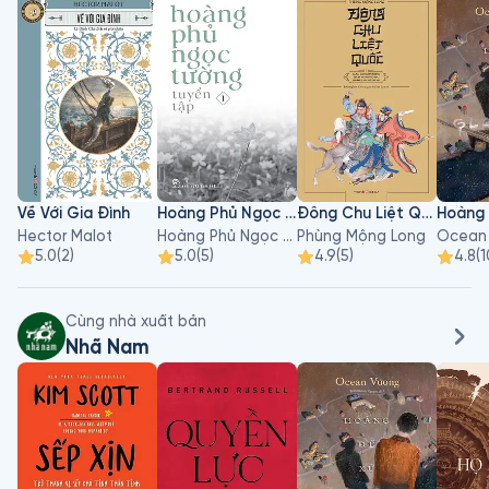
Về Với Gia Đình
Hoàng Phủ Ngọc Tường - Tập 1
Đông Chu Liệt Quốc - Tập 3
Hector Malot
Hoàng Phủ Ngọc Tường
Phùng Mộng Long
Ocean
5.0
(
2
)
5.0
(
5
)
4.9
(
5
)
4.8
(
1
Cùng nhà xuất bản
Nhã Nam