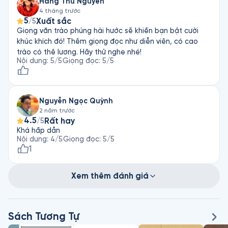
Hang Thu Nguyen
vui, đây sẽ là cuốn sách dành cho những ngày cho down
4 tháng trước
mood đấy. Xin cảm ơn Fonos và giọng đọc.
5
Xuất sắc
/5
Giọng văn trào phúng hài hước sẽ khiến bạn bật cười
khúc khích đó! Thêm giọng đọc như diễn viên, có cao
trào có thê lương. Hãy thử nghe nhé!
Nội dung
:
5
/5
Giọng đọc
:
5
/5
Nguyễn Ngọc Quỳnh
2 năm trước
4.5
Rất hay
/5
Khá hấp dẫn
Nội dung
:
4
/5
Giọng đọc
:
5
/5
1
Xem thêm đánh giá
Sách Tương Tự