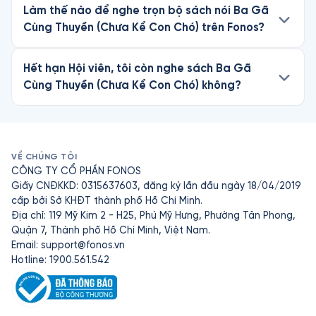
Làm thế nào để nghe trọn bộ sách nói Ba Gã
Cùng Thuyền (Chưa Kể Con Chó) trên Fonos?
Hết hạn Hội viên, tôi còn nghe sách Ba Gã
Cùng Thuyền (Chưa Kể Con Chó) không?
VỀ CHÚNG TÔI
CÔNG TY CỔ PHẦN FONOS
Giấy CNĐKKD: 0315637603, đăng ký lần đầu ngày 18/04/2019
cấp bởi Sở KHĐT thành phố Hồ Chí Minh.
Địa chỉ: 119 Mỹ Kim 2 - H25, Phú Mỹ Hưng, Phường Tân Phong,
Quận 7, Thành phố Hồ Chí Minh, Việt Nam.
Email:
support@fonos.vn
Hotline: 1900.561.542