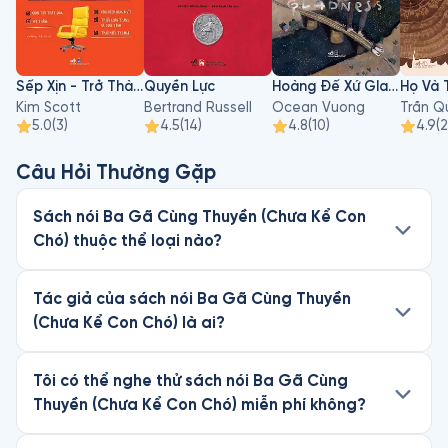
Sếp Xịn - Trở Thành Vị Sếp Khó Tính Thân Tình
Quyền Lực
Hoàng Đế Xứ Gladness
Kim Scott
Bertrand Russell
Ocean Vuong
Trần Q
5.0
(
3
)
4.5
(
14
)
4.8
(
10
)
4.9
(
2
Câu Hỏi Thường Gặp
Sách nói Ba Gã Cùng Thuyền (Chưa Kể Con
Chó) thuộc thể loại nào?
Tác giả của sách nói Ba Gã Cùng Thuyền
(Chưa Kể Con Chó) là ai?
Tôi có thể nghe thử sách nói Ba Gã Cùng
Thuyền (Chưa Kể Con Chó) miễn phí không?