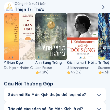
Cùng nhà xuất bản
Thiện Tri Thức
Y Gian Đạo
Ánh Sáng Trắng
Krishnamurti Nói Về Đời Sống - Tập 1
Trí Tu
Dư Hạo - Nhậm Chi Đường, Trịnh Lê
Jon Fosse
J. Krishnamurti
Suzann
4.2
(
9
)
4.9
(
32
)
4.5
(
1
Câu Hỏi Thường Gặp
Sách nói Ba Màn Kịch thuộc thể loại nào?
Tác giả của sách nói Ba Màn Kịch là ai?