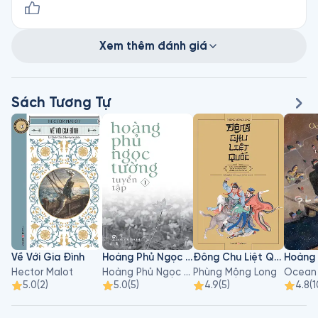
Xem thêm đánh giá
Sách Tương Tự
Về Với Gia Đình
Hoàng Phủ Ngọc Tường - Tập 1
Đông Chu Liệt Quốc - Tập 3
Hector Malot
Hoàng Phủ Ngọc Tường
Phùng Mộng Long
Ocean
5.0
(
2
)
5.0
(
5
)
4.9
(
5
)
4.8
(
1