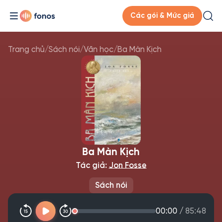
Các gói & Mức giá
Trang chủ
/
Sách nói
/
Văn học
/
Ba Màn Kịch
Ba Màn Kịch
Tác giả:
Jon Fosse
Sách nói
00:00
/
85:48