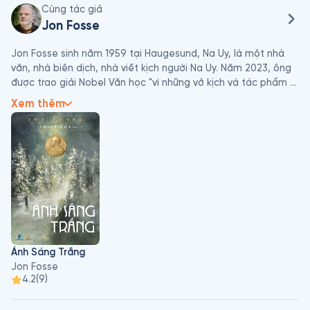
Cùng tác giả
Jon Fosse
Jon Fosse sinh năm 1959 tại Haugesund, Na Uy, là một nhà 
văn, nhà biên dịch, nhà viết kịch người Na Uy. Năm 2023, ông 
được trao giải Nobel Văn học "vì những vở kịch và tác phẩm 
văn xuôi đầy sáng tạo, lên tiếng cho những điều không thể 
Xem thêm
nói thành lời". 

Ông là nhà văn Nynorsk đầu tiên nhận giải Nobel Văn học và 
là người Na Uy thứ ba nhận được giải thưởng này, sau Sigrid 
Undset được trao giải năm 1928. Fosse đã sáng tác các tác 
phẩm bằng tiếng Nynorsk, gồm khoảng 40 vở kịch, cũng như 
rất nhiều tiểu thuyết, tập thơ, tiểu luận, sách cho thiếu nhi và 
các bản dịch. Các tác phẩm của ông đã được dịch ra hơn 50 
ngôn ngữ. Ông là một trong những nhà viết kịch có tác phẩm 
được biểu diễn rộng rãi nhất trên thế giới.
Ánh Sáng Trắng
Jon Fosse
4.2
(
9
)