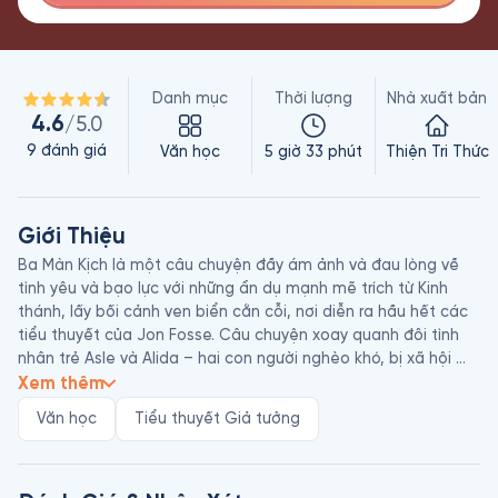
Danh mục
Thời lượng
Nhà xuất bản
4.6
/5.0
9
đánh giá
Văn học
5 giờ 33 phút
Thiện Tri Thức
Giới Thiệu
Ba Màn Kịch là một câu chuyện đầy ám ảnh và đau lòng về 
tình yêu và bạo lực với những ẩn dụ mạnh mẽ trích từ Kinh 
thánh, lấy bối cảnh ven biển cằn cỗi, nơi diễn ra hầu hết các 
tiểu thuyết của Jon Fosse. Câu chuyện xoay quanh đôi tình 
nhân trẻ Asle và Alida – hai con người nghèo khó, bị xã hội 
ruồng bỏ, cố gắng tìm một nơi để tồn tại và yêu nhau trong 
Xem thêm
một thế giới lạnh lẽo. Trong cơn tuyệt vọng và bế tắc, Asle 
Văn học
Tiểu thuyết Giả tưởng
dần bị đẩy tới những hành động vượt khỏi ranh giới đạo đức 
để bảo vệ cuộc sống của người mình yêu và đứa con sắp 
chào đời. Câu chuyện của họ tiếp tục được mở rộng qua 