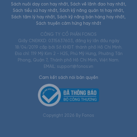
Sách nuôi dạy con hay nhất
,
Sách về lãnh đạo hay nhất
,
Sách tiểu sử hay nhất
,
Sách kỹ năng quản trị hay nhất
,
Sách tâm lý hay nhất
,
Sách kỹ năng bán hàng hay nhất
,
Sách truyền cảm hứng hay nhất
CÔNG TY CỔ PHẦN FONOS
Giấy CNĐKKD: 0315637603, đăng ký lần đầu ngày
18/04/2019 cấp bởi Sở KHĐT thành phố Hồ Chí Minh.
Địa chỉ: 119 Mỹ Kim 2 - H25, Phú Mỹ Hưng, Phường Tân
Phong, Quận 7, Thành phố Hồ Chí Minh, Việt Nam.
EMAIL: support@fonos.vn
Cam kết sách nói bản quyền
Copyright
2026
By Fonos