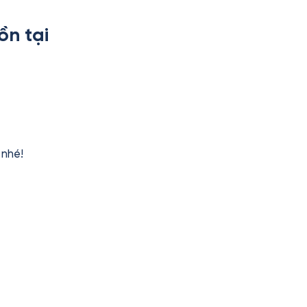
ồn tại
nhé!