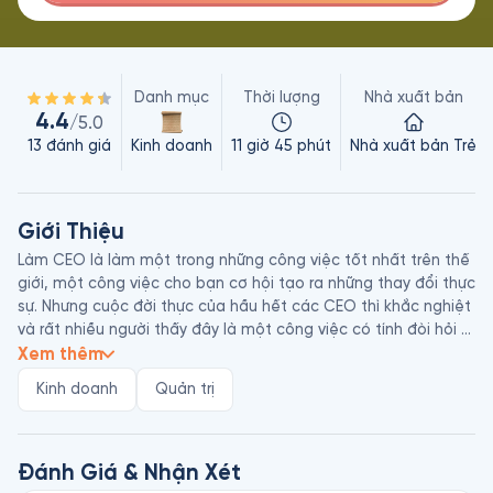
Danh mục
Thời lượng
Nhà xuất bản
4.4
/5.0
13
đánh giá
Kinh doanh
11 giờ 45 phút
Nhà xuất bản Trẻ
Giới Thiệu
Làm CEO là làm một trong những công việc tốt nhất trên thế 
giới, một công việc cho bạn cơ hội tạo ra những thay đổi thực 
sự. Nhưng cuộc đời thực của hầu hết các CEO thì khắc nghiệt 
và rất nhiều người thấy đây là một công việc có tính đòi hỏi 
cao. Steve Tappin và Andrew Cave đã phỏng vấn chi tiết hơn 
Xem thêm
150 CEO hàng đầu trên thế giới để tìm hiểu những suy nghĩ 
Kinh doanh
Quản trị
của họ về sự thật của vai trò lãnh đạo, cuộc sống và kinh 
doanh. Bí Quyết Của CEO đưa ra những nhận định sâu sắc về 
việc các lãnh đạo hàng đầu ngày nay đến từ đâu và điều gì 
thúc đẩy, dẫn dắt họ, cũng như phương cách học nghề tốt 
Đánh Giá & Nhận Xét
nhất để trở thành một lãnh đạo toàn cầu. Sách nói này cũng 