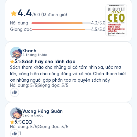
khám phá những bí quyết để đương đầu một cách thành 
4.4
công với năm thực tiễn của cuộc sống mà trong tương lai sẽ 
/5.0
(
13
đánh giá
)
đóng vai trò quan trọng trong thành công của doanh nghiệp: 

Nội dung
4.3
/5.0
Giọng đọc
4.5
/5.0
- Là lợi từ toàn cầu hóa khốc liệt 

- Giải mã sự phát triển bền vững 

- Lướt trên làn sóng thứ ba của web 

- Đương đầu với cuộc khủng hoảng vốn 

Khanh
4 tháng trước
- Tiến hành cuộc chiến thế giới lần thứ nhất giành nhân tài.
5
Sách hay cho lãnh đạo
/5
Sách tham khảo cho những ai có tầm nhìn xa, ước mơ
lớn, cống hiến cho cộng đồng và xã hội. Chân thành biết
ơn những người góp phần tạo ra quyển sách này.
Nội dung
:
5
/5
Giọng đọc
:
5
/5
Vương Hồng Quân
5 năm trước
5
CEO
/5
Nội dung
:
5
/5
Giọng đọc
:
5
/5
1