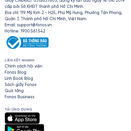
Giấy CNĐKKD: 0315637603, đăng ký lần đầu ngày 18/04/2019
cấp bởi Sở KHĐT thành phố Hồ Chí Minh.
Địa chỉ: 119 Mỹ Kim 2 - H25, Phú Mỹ Hưng, Phường Tân Phong,
Quận 7, Thành phố Hồ Chí Minh, Việt Nam.
Email:
support@fonos.vn
Hotline: 1900.561.542
LIÊN KẾT NHANH
Chính sách hội viên
Fonos Blog
Linh Book Blog
Sách giấy Fonos
Quà tặng
Fonos Business
TẢI ỨNG DỤNG