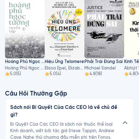
Hoàng Phủ Ngọc Tường - Tập 1
Hiệu Ứng Telomere
Phải Trái Đúng Sai
Hoàng Phủ Ngọc Tường
Elissa Epel, Elizabeth Blackburn
Michael Sandel
5.0
(
5
)
5.0
(
4
)
4.8
(
18
)
4.8
(
1
Câu Hỏi Thường Gặp
Sách nói Bí Quyết Của Các CEO là về chủ đề
gì?
Bí Quyết Của Các CEO là sách nói thuộc thể loại
Kinh doanh, viết bởi tác giả Steve Tappin, Andrew
Cave. Nghe thử chương đầu miễn phí trên Fonos.