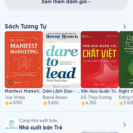
Xem thêm đánh giá
Sách Tương Tự
Manifest Marketing
Dám Lãnh Đạo - Dare To Lead
Văn Hóa Quản Trị Chất Việt
Joe Vitale
Brené Brown
Đỗ Thùy Dương
Đặng H
4.5
(
10
)
3.6
(
6
)
4.3
(
5
)
3.0
(
1
Cùng nhà xuất bản
Nhà xuất bản Trẻ