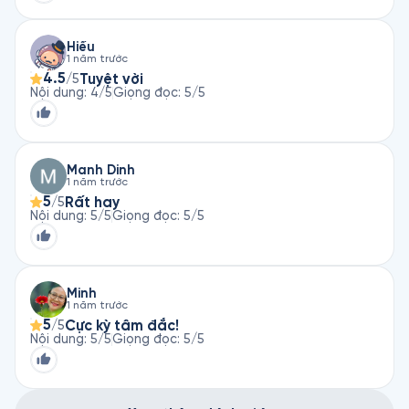
Hiếu
1 năm trước
4.5
Tuyệt vời
/5
Nội dung
:
4
/5
Giọng đọc
:
5
/5
Manh Dinh
1 năm trước
5
Rất hay
/5
Nội dung
:
5
/5
Giọng đọc
:
5
/5
Minh
1 năm trước
5
Cực kỳ tâm đắc!
/5
Nội dung
:
5
/5
Giọng đọc
:
5
/5