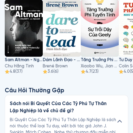
Sam Altman - Người Kiến Tạo Cuộc Chơi AI Toàn Cầu
Dám Lãnh Đạo - Dare To Lead
Tăng Trưởng Phi Tuyến Tính - Sự Trỗi Dậy Của Geely
Chu Hằng Tinh
Brené Brown
Xiaobo Wu, Jian Du, Sihan Li
Colin 
4.8
(
37
)
3.6
(
6
)
4.7
(
23
)
4.0
(
Câu Hỏi Thường Gặp
Sách nói Bí Quyết Của Các Tỷ Phú Tự Thân
Lập Nghiệp là về chủ đề gì?
Bí Quyết Của Các Tỷ Phú Tự Thân Lập Nghiệp là sách
nói thuộc thể loại Tư duy, viết bởi tác giả John J.
Sviokla, Mitch Cohen . Nghe thử chương đầu miễn phí