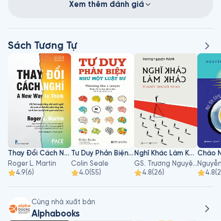
Xem thêm đánh giá
Sách Tương Tự
Thay Đổi Cách Nghĩ
Tư Duy Phản Biện Như Một Luật Sư
Nghĩ Khác Làm Khác - Bí Quyết Thay Đổi Tư Duy
Roger L. Martin
Colin Seale
GS. Trương Nguyện Thành
4.9
(
6
)
4.0
(
55
)
4.8
(
26
)
4.8
(
2
Cùng nhà xuất bản
Alphabooks