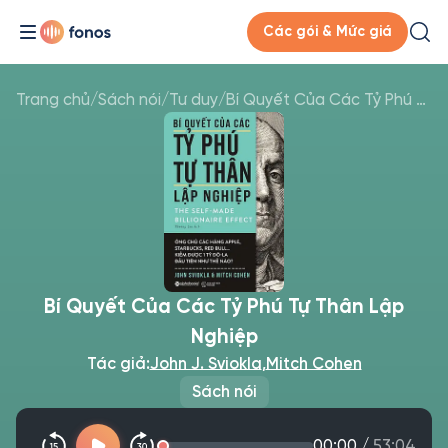
Các gói & Mức giá
Trang chủ
/
Sách nói
/
Tư duy
/
Bí Quyết Của Các Tỷ Phú Tự Thân Lập Nghiệp
Bí Quyết Của Các Tỷ Phú Tự Thân Lập
Nghiệp
Tác giả:
John J. Sviokla
,
Mitch Cohen
Sách nói
00:00
/
53:04