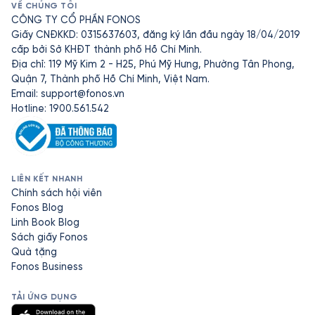
VỀ CHÚNG TÔI
CÔNG TY CỔ PHẦN FONOS
Giấy CNĐKKD: 0315637603, đăng ký lần đầu ngày 18/04/2019
cấp bởi Sở KHĐT thành phố Hồ Chí Minh.
Địa chỉ: 119 Mỹ Kim 2 - H25, Phú Mỹ Hưng, Phường Tân Phong,
Quận 7, Thành phố Hồ Chí Minh, Việt Nam.
Email:
support@fonos.vn
Hotline: 1900.561.542
LIÊN KẾT NHANH
Chính sách hội viên
Fonos Blog
Linh Book Blog
Sách giấy Fonos
Quà tặng
Fonos Business
TẢI ỨNG DỤNG