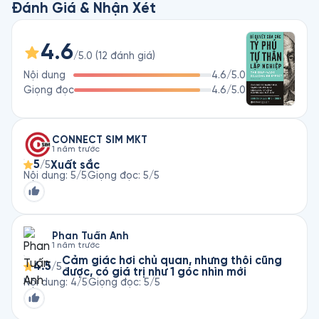
những Nhà sản xuất tiềm năng để bồi dưỡng và tạo điều kiện 
Đánh Giá & Nhận Xét
cho họ thực hiện ý tưởng của mình. 
4.6
/5.0
(
12
đánh giá
)
Nội dung
4.6
/5.0
Giọng đọc
4.6
/5.0
CONNECT SIM MKT
1 năm trước
5
Xuất sắc
/5
Nội dung
:
5
/5
Giọng đọc
:
5
/5
Phan Tuấn Anh
1 năm trước
Cảm giác hơi chủ quan, nhưng thôi cũng
4.5
/5
được, có giá trị như 1 góc nhìn mới
Nội dung
:
4
/5
Giọng đọc
:
5
/5