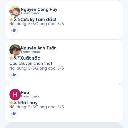
Nguyễn Công Huy
1 năm trước
5
Cực kỳ tâm đắc!
/5
Nội dung
:
5
/5
Giọng đọc
:
5
/5
Nguyễn Anh Tuấn
1 năm trước
5
Xuất sắc
/5
Câu chuyện chân thật
Nội dung
:
5
/5
Giọng đọc
:
5
/5
Hoa
1 năm trước
5
Rất hay
/5
Nội dung
:
5
/5
Giọng đọc
:
5
/5