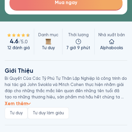
Mua ngay
Danh mục
Thời lượng
Nhà xuất bản
4.6
/5.0
12
đánh giá
Tư duy
7 giờ 9 phút
Alphabooks
Giới Thiệu
Bí Quyết Của Các Tỷ Phú Tự Thân Lập Nghiệp là công trình do 
hai tác giả John Sviokla và Mitch Cohen thực hiện nhằm giải 
đáp cho những thắc mắc liên quan đến những tên tuổi đã 
tạo ra những thương hiệu, sản phẩm mà hầu hết chúng ta 
đều tin dùng ngày nay. Ở họ có tố chất gì đặc biệt? Điều gì 
Xem thêm
giúp họ tạo ra giá trị lớn lao đến vậy? Công ty họ từng làm 
Tư duy
Tư duy làm giàu
việc sẽ ra sao nếu họ vẫn tiếp tục ở lại? Qua đó, cuốn sách 
cung cấp những bài học bổ ích, cách thức chuyển dịch cán 
cân nhân tài trong tổ chức, nhằm giúp doanh nghiệp nhận ra 