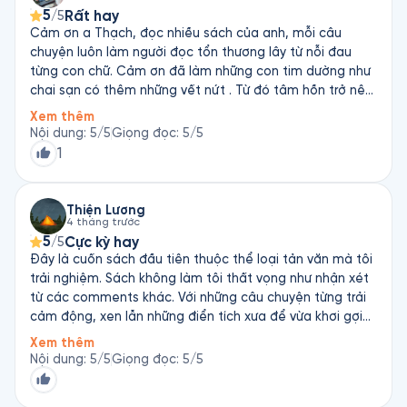
5
Rất hay
/5
chuyện này làm ví dụ cho bản thân trong khi rõ ràng
Cảm ơn a Thạch, đọc nhiều sách của anh, mỗi câu
nhân vật chính và người cũ lúc chia tay đã ko còn tình
chuyện luôn làm người đọc tổn thương lây từ nỗi đau
cảm, rất là khác nhau). Mình nghĩ cuốn sách này nên để
từng con chữ. Cảm ơn đã làm những con tim dường như
vào mục 18+, ko phải vì những yếu tố tình dục của sách
chai sạn có thêm những vết nứt . Từ đó tâm hồn trở nên
mà là vì những câu chuyện và quan điểm độc hại của nó
không còn yếu mềm vì ngại yêu thêm. Cảm ơn anh đã
Xem thêm
đứng về chúng tôi, những kẻ mắc kẹt giữa nhiều thế giới.
Nội dung
:
5
/5
Giọng đọc
:
5
/5
1
Thiện Lương
4 tháng trước
5
Cực kỳ hay
/5
Đây là cuốn sách đầu tiên thuộc thể loại tản văn mà tôi
trải nghiệm. Sách không làm tôi thất vọng như nhận xét
từ các comments khác. Với những câu chuyện từng trải
cảm động, xen lẫn những điển tích xưa để vừa khơi gợi
cảm xúc, vừa truyền tải những tầng nghĩa triết lý và nhân
Xem thêm
sinh quan sâu sắc về cuộc sống, tình yêu, nỗi đau, và sự
Nội dung
:
5
/5
Giọng đọc
:
5
/5
cô đơn… Giọng văn sâu lắng, trải đời, mang tính tâm sự,
kết hợp cùng giọng đọc có hồn, truyền cảm, và nhạc