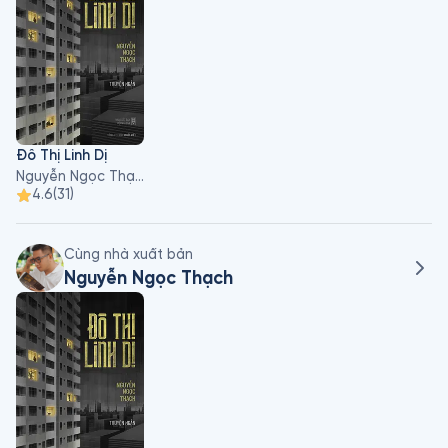
cách nồng nhiệt. Tuy nhiên, tác phẩm của Nguyễn Ngọc 
Thạch cũng có rất nhiều tranh cãi trên cộng đồng mạng. Bởi 
đề tài anh mang đến đều gai góc như về đồng tính, mại dâm 
và chuyển giới. Phong cách viết của Thạch khá dữ dội, đôi khi 
có cả cay nghiệt và chua xót. Chính những nét riêng đó đã 
mang cái tên Nguyễn Ngọc Thạch đến với bạn đọc với một 
dấu ấn rất riêng và khác biệt.
Đô Thị Linh Dị
Nguyễn Ngọc Thạch
4.6
(
31
)
Cùng nhà xuất bản
Nguyễn Ngọc Thạch