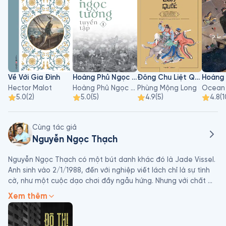
Về Với Gia Đình
Hoàng Phủ Ngọc Tường - Tập 1
Đông Chu Liệt Quốc - Tập 3
Hector Malot
Hoàng Phủ Ngọc Tường
Phùng Mộng Long
Ocean
5.0
(
2
)
5.0
(
5
)
4.9
(
5
)
4.8
(
1
Cùng tác giả
Nguyễn Ngọc Thạch
Nguyễn Ngọc Thạch có một bút danh khác đó là Jade Vissel. 
Anh sinh vào 2/1/1988, đến với nghiệp viết lách chỉ là sự tình 
cờ, như một cuộc dạo chơi đầy ngẫu hứng. Nhưng với chất 
văn trần thực, không một chút hoa mỹ lại dạt dào xúc cảm 
Xem thêm
khiến cho mỗi tác phẩm đều mang một dấu ấn riêng.

Đề tài anh mang đến cho bạn đọc luôn được đón nhận một 