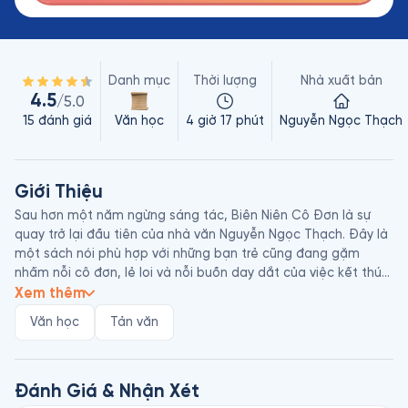
Danh mục
Thời lượng
Nhà xuất bản
4.5
/5.0
15
đánh giá
Văn học
4 giờ 17 phút
Nguyễn Ngọc Thạch
Giới Thiệu
Sau hơn một năm ngừng sáng tác, Biên Niên Cô Đơn là sự 
quay trở lại đầu tiên của nhà văn Nguyễn Ngọc Thạch. Đây là 
một sách nói phù hợp với những bạn trẻ cũng đang gặm 
nhấm nỗi cô đơn, lẻ loi và nỗi buồn day dắt của việc kết thúc 
một mối quan hệ lãng mạn có ý nghĩa. Sách nói sẽ là sự lựa 
Xem thêm
chọn cho những ai muốn tìm kiếm một bến đỗ bình yên sau 
Văn học
Tản văn
những đắng cay. Câu chuyện tình yêu được kể trong cuốn 
sách quá đỗi bình dị, tất cả đều được lấy từ chất liệu đời 
thường cuộc sống. Nó không phải là thứ tình yêu khiến con 
người mù quáng mà quên đi bản thân, quên đi bản chất vốn 
Đánh Giá & Nhận Xét
có của tình yêu mà nó giống như một thứ tình yêu chấp nhận. 