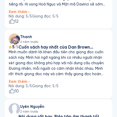
tiếng rồi. Hi vọng Hoả Ngục và Mật mã Davinci sẽ sớm
sớm ra mắt
Xem thêm
Nội dung
:
5
/5
Giọng đọc
:
5
/5
12
Thanh
2 năm trước
5
Cuốn sách hay nhất của Dan Brown…
/5
Mình muốn dành lời khen đầu tiên cho giọng đọc cuốn
sách này. Mình hơi ngỡ ngàng khi có nhiều người nhận
xét giọng đọc không phù hợp với nội dung câu chuyện.
Đương nhiên, mỗi người có cảm nhận khác nhau. Mình
rất thích giọng đọc này và cảm thấy giọng đọc hoàn
toàn phù hợp với câu chuyện. Người đọc truyện thể hiện
Xem thêm
rõ là người đặt tâm sức vào công việc này. Rất hy vọng
Nội dung
:
5
/5
Giọng đọc
:
5
/5
người đọc này sẽ đọc thêm nhiều câu chuyện hấp dẫn
10
khác. Nhạc nền có vẻ hơi quá với người bị trầm cảm như
mình nhưng rõ ràng góp phần làm truyện hấp dẫn hơn.
Uyên Nguyễn
Mình đã từng nghe và đọc sáu quyển sách của Dan
2 năm trước
Brown. Cuốn gần nhất là Nguồn Cội, khiến mình hơi thất
Nội dung rất hay. Biên tập âm thanh tốt.