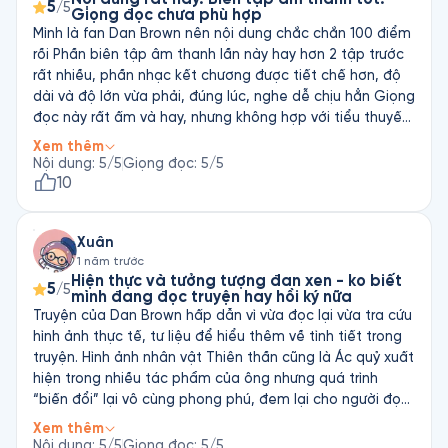
vọng. Tuy nhiên, vì ấn tượng với Thiên thần và ác quỷ,
5
/5
Giọng đọc chưa phù hợp
Hỏa ngục nên khi nhìn thấy cuốn sách này, mình đã bấm
Mình là fan Dan Brown nên nội dung chắc chắn 100 điểm
chọn mua trước khi nghe thử. Và với mình, đây là cuốn
rồi Phần biên tập âm thanh lần này hay hơn 2 tập trước
sách hay nhất, hấp dẫn nhất và dễ hiểu tường tận nhất
rất nhiều, phần nhạc kết chương được tiết chế hơn, độ
của Dan Brown.￼
dài và độ lớn vừa phải, đúng lúc, nghe dễ chịu hẳn Giọng
đọc này rất ấm và hay, nhưng không hợp với tiểu thuyết
gay cấn như của Dan Brown. Mình vẫn thích giọng cũ, hơi
Xem thêm
"drama" nhưng cực kì cuốn. Giọng này an toàn quá
Nội dung
:
5
/5
Giọng đọc
:
5
/5
10
Xuân
1 năm trước
Hiện thực và tưởng tượng đan xen - ko biết
5
/5
mình đang đọc truyện hay hồi ký nữa
Truyện của Dan Brown hấp dẫn vì vừa đọc lại vừa tra cứu
hình ảnh thực tế, tư liệu để hiểu thêm về tình tiết trong
truyện. Hình ảnh nhân vật Thiên thần cũng là Ác quỷ xuất
hiện trong nhiều tác phẩm của ông nhưng quá trình
“biến đổi” lại vô cùng phong phú, đem lại cho người đọc
bất ngờ, ngạc nhiên đến phút chót. Việc đan xen thực
Xem thêm
tế (các công trình kiến trúc, phân tích các tác phẩm
Nội dung
:
5
/5
Giọng đọc
:
5
/5