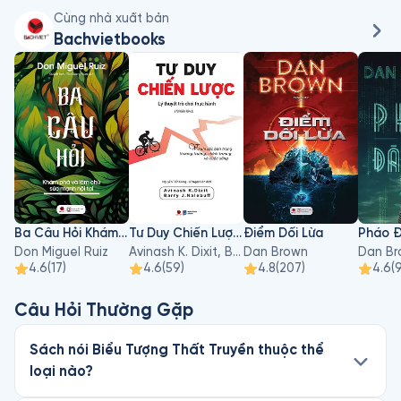
Cùng nhà xuất bản
Bachvietbooks
Ba Câu Hỏi Khám Phá Và Làm Chủ Sức Mạnh Nội Tại
Tư Duy Chiến Lược – Lý Thuyết Trò Chơi Thực Hành
Điểm Dối Lừa
Pháo Đ
Don Miguel Ruiz
Avinash K. Dixit, Barry J. Nalebuff
Dan Brown
Dan Br
4.6
(
17
)
4.6
(
59
)
4.8
(
207
)
4.6
(
Câu Hỏi Thường Gặp
Sách nói Biểu Tượng Thất Truyền thuộc thể
loại nào?