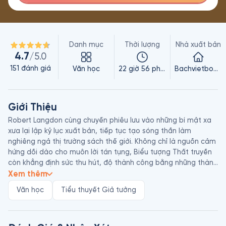
Danh mục
Thời lượng
Nhà xuất bản
4.7
/5.0
151
đánh giá
Văn học
22 giờ 56 phút
Bachvietbooks
Giới Thiệu
Robert Langdon cùng chuyến phiêu lưu vào những bí mật xa 
xưa lại lập kỷ lục xuất bản, tiếp tục tạo sóng thần làm 
nghiêng ngả thị trường sách thế giới. Không chỉ là nguồn cảm 
hứng dồi dào cho muôn lời tán tụng, Biểu tượng Thất truyền 
còn khẳng định sức thu hút, độ thành công bằng những thành 
tích ngoạn mục hơn nhiều, chẳng hạn liên tục dẫn đầu bảng 
Xem thêm
xếp hạng best seller của New York Times từ lúc sách chưa 
Văn học
Tiểu thuyết Giả tưởng
phát hành cho đến tận hôm nay, luôn được săn đón ráo riết 
trên Amazon, chưa kể bản quyền điện ảnh chuyển cho 
Columbia Pictures từ lúc sách mới ráo mực in đang thách 