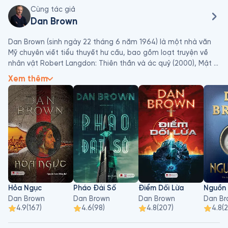
Cùng tác giả
Dan Brown
Dan Brown (sinh ngày 22 tháng 6 năm 1964) là một nhà văn 
Mỹ chuyên viết tiểu thuyết hư cấu, bao gồm loạt truyện về 
nhân vật Robert Langdon: Thiên thần và ác quỷ (2000), Mật 
mã Da Vinci (2003), Biểu tượng thất truyền (2009), Hỏa ngục 
Xem thêm
(2013) và Nguồn cội (2017). Nội dung các tiểu thuyết là đi tìm 
các báu vật trong vòng 24 giờ. Chúng thường chứa các chủ 
đề lặp lại về mật mã, nghệ thuật và các thuyết âm mưu. Ba 
trong số những tiểu thuyết của ông đã được chuyển thể 
thành phim.
Hỏa Ngục
Pháo Đài Số
Điểm Dối Lừa
Nguồn 
Dan Brown
Dan Brown
Dan Brown
Dan Br
4.9
(
167
)
4.6
(
98
)
4.8
(
207
)
4.8
(
2