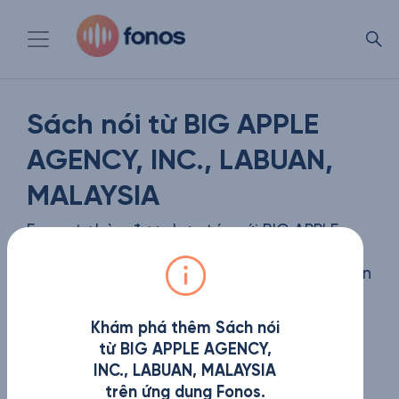
Sách nói từ BIG APPLE
AGENCY, INC., LABUAN,
MALAYSIA
Fonos tự hào được hợp tác với BIG APPLE
AGENCY, INC., LABUAN, MALAYSIA để giới
thiệu đến bạn đọc phiên bản sách nói có bản
quyền của những tựa sách được yêu thích
nhất
Khám phá thêm Sách nói
từ BIG APPLE AGENCY,
INC., LABUAN, MALAYSIA
trên ứng dụng Fonos.