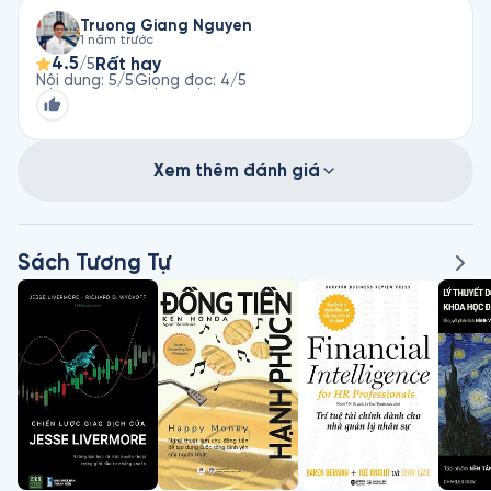
Truong Giang Nguyen
1 năm trước
4.5
Rất hay
/5
Nội dung
:
5
/5
Giọng đọc
:
4
/5
Xem thêm đánh giá
Sách Tương Tự