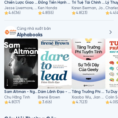
Chiến Lược Giao Dịch Của Jesse Livermore
Đồng Tiền Hạnh Phúc
Trí Tuệ Tài Chính Dành Cho Nhà Quản Lý Nhân Sự
Jesse Livermore, Richard D.Wyckoff
Ken Honda
Karen Berman, Joe Knight, John Case
Charle
4.6
(
36
)
4.8
(
55
)
4.8
(
23
)
4.4
(
Cùng nhà xuất bản
Alphabooks
Sam Altman - Người Kiến Tạo Cuộc Chơi AI Toàn Cầu
Dám Lãnh Đạo - Dare To Lead
Tăng Trưởng Phi Tuyến Tính - Sự Trỗi Dậy Của Geely
Chu Hằng Tinh
Brené Brown
Xiaobo Wu, Jian Du, Sihan Li
Colin 
4.8
(
37
)
3.6
(
6
)
4.7
(
23
)
4.0
(