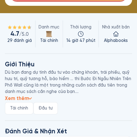
Danh mục
Thời lượng
Nhà xuất bản
4.7
/5.0
29
đánh giá
Tài chính
14 giờ 47 phút
Alphabooks
Giới Thiệu
Dù bạn đang dự tính đầu tư vào chứng khoán, trái phiếu, quỹ 
hưu trí, quỹ tương hỗ, bảo hiểm … thì Bước Đi Ngẫu Nhiên Trên 
Phố Wall cũng là một trong những cuốn sách đầu tiên trong 
danh mục sách cần nghe của bạn.

Xem thêm
Dựa trên những nghiên cứu mới nhất và kinh nghiệm phong 
Tài chính
Đầu tư
phú trong nhiều vai trò: nhà kinh tế học, chuyên gia tài chính, 
và nhà đầu tư thành công, Malkiel sẽ cung cấp cho các nhà 
đầu cá nhân ở tất cả cấp độ kinh nghiệm những lập luận then 
chốt và chỉ dẫn chi tiết để họ tự tin tìm ra hướng đầu tư trên 
Đánh Giá & Nhận Xét
mọi thị trường – và tìm ra con đường chắc chắn nhất để bảo 