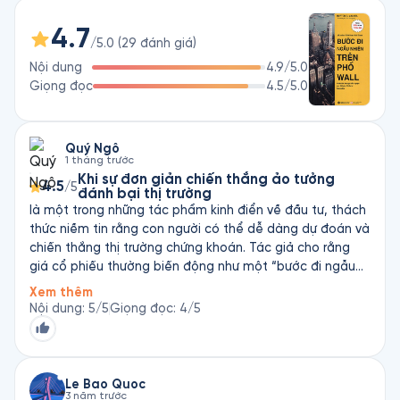
toàn và gia tăng nhanh chóng khoản tiền đầu tư.
4.7
/5.0
(
29
đánh giá
)
Nội dung
4.9
/5.0
Giọng đọc
4.5
/5.0
Quý Ngô
1 tháng trước
Khi sự đơn giản chiến thắng ảo tưởng
4.5
/5
đánh bại thị trường
là một trong những tác phẩm kinh điển về đầu tư, thách
thức niềm tin rằng con người có thể dễ dàng dự đoán và
chiến thắng thị trường chứng khoán. Tác giả cho rằng
giá cổ phiếu thường biến động như một “bước đi ngẫu
nhiên”, bởi mọi thông tin đã nhanh chóng được phản ánh
Xem thêm
vào giá, khiến việc chọn cổ phiếu hay canh thời điểm
Nội dung
:
5
/5
Giọng đọc
:
4
/5
mua bán trở nên cực kỳ khó khăn. Điểm mạnh của cuốn
sách là cách trình bày dễ hiểu, kết hợp giữa lịch sử tài
chính, tâm lý đám đông và các bong bóng đầu cơ nổi
tiếng để chỉ ra sai lầm của nhà đầu tư. Thay vì chạy theo
Le Bao Quoc
3 năm trước
những “bí quyết làm giàu”, Malkiel đề cao chiến lược đầu