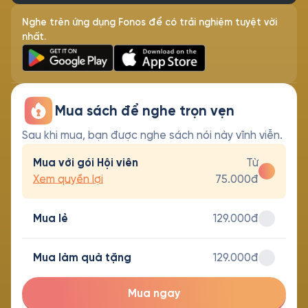
Nghe trên ứng dụng Fonos để có trải nghiệm tuyệt vời
nhất.
Mua sách để nghe trọn vẹn
Sau khi mua, bạn được nghe sách nói này vĩnh viễn.
Mua với gói Hội viên
Từ
Xem quyền lợi
75.000đ
Mua lẻ
129.000đ
Mua làm quà tặng
129.000đ
Mua ngay