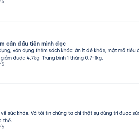
/5
m cân đầu tiên mình đọc
 dụng, vận dụng thêm sách khác: ăn ít để khỏe, mật mã tiểu 
 giảm được 4,7kg. Trung bình 1 tháng 0.7-1kg.
/5
 về sức khỏe. Và tôi tin chúng ta chỉ thật sự dùng trì được s
ơ thể.
/5