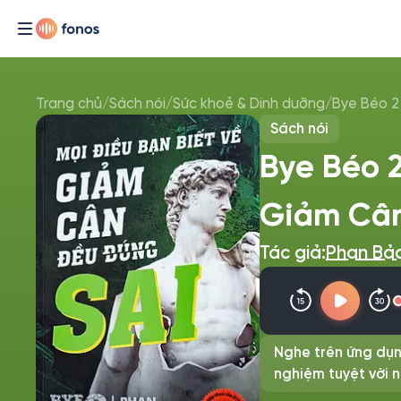
Trang chủ
/
Sách nói
/
Sức khoẻ & Dinh dưỡng
/
Bye Béo 2
Sách nói
Bye Béo 2
Giảm Cân
Tác giả:
Phan Bả
Nghe trên ứng dụn
nghiệm tuyệt vời n