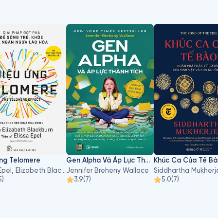
Ứng Telomere
Gen Alpha Và Áp Lực Thành Tích
Khúc Ca Của Tế B
Elissa Epel, Elizabeth Blackburn
Jennifer Breheny Wallace
Siddhartha Mukherj
5
)
3.9
(
7
)
5.0
(
7
)