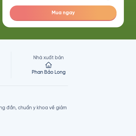
Mua ngay
Nhà xuất bản
Phan Bảo Long
ng đắn, chuẩn y khoa về giảm 