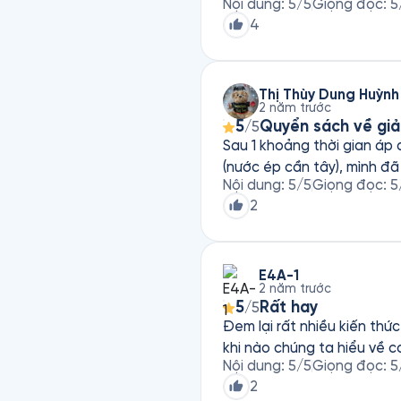
Nội dung
:
5
/5
Giọng đọc
:
5
4
Thị Thùy Dung Huỳnh
2 năm trước
5
Quyển sách về giả
/5
Sau 1 khoảng thời gian áp
(nước ép cần tây), mình đã
Nội dung
:
5
/5
Giọng đọc
:
5
2
E4A-1
2 năm trước
5
Rất hay
/5
Đem lại rất nhiều kiến thức
khi nào chúng ta hiểu về c
Nội dung
:
5
/5
Giọng đọc
:
5
2