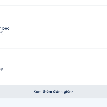
ảm béo
/5
/5
Xem thêm đánh giá