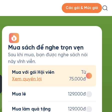
Các gói & Mức giá
Mua sách để nghe trọn vẹn
Sau khi mua, bạn được nghe sách nói
này vĩnh viễn.
Mua với gói Hội viên
Từ
Xem quyền lợi
75.000đ
Mua lẻ
129.000đ
Mua làm quà tặng
129.000đ