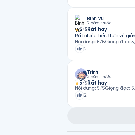
Bình Vũ
2 năm trước
5
Rất hay
/5
Rất nhiều kiến thức về gi
Nội dung
:
5
/5
Giọng đọc
:
5
2
Trinh
2 năm trước
5
Rất hay
/5
Nội dung
:
5
/5
Giọng đọc
:
5
2