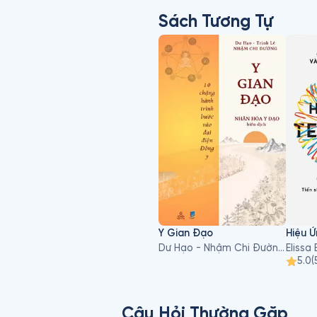
Sách Tương Tự
Y Gian Đạo
Hiệu 
Dư Hạo - Nhậm Chi Đường, Trịnh Lê
5.0
(
Câu Hỏi Thường Gặp