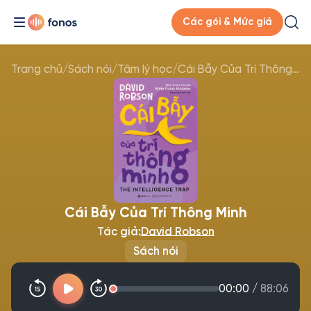
Các gói & Mức giá
Trang chủ
/
Sách nói
/
Tâm lý học
/
Cái Bẫy Của Trí Thông Minh
Cái Bẫy Của Trí Thông Minh
Tác giả:
David Robson
Sách nói
00:00
/
88:06