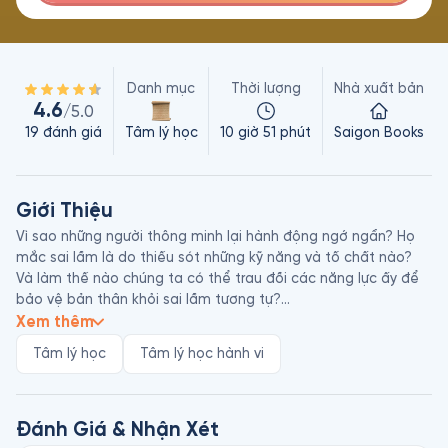
Danh mục
Thời lượng
Nhà xuất bản
4.6
/5.0
19
đánh giá
Tâm lý học
10 giờ 51 phút
Saigon Books
Giới Thiệu
Vì sao những người thông minh lại hành động ngớ ngẩn? Họ 
mắc sai lầm là do thiếu sót những kỹ năng và tố chất nào? 
Và làm thế nào chúng ta có thể trau đồi các năng lực ấy để 
bảo vệ bản thân khỏi sai lầm tương tự?

Xem thêm
Cái Bẫy Của Trí Thông Minh sẽ cùng các bạn đi tìm câu trả lời 
Tâm lý học
Tâm lý học hành vi
trong mọi thứ bậc xã hội, bắt đầu với cá nhân và kết thúc với 
những sai lầm mà các tổ chức lớn đang mắc phải. Dựa trên 
những nghiên cứu mới nhất về khoa học hành vi và trí tuệ 
thực chứng, Cái Bẫy Của Trí Thông Minh tiết lộ nguyên nhân 
Đánh Giá & Nhận Xét
khiến những người thông minh hành động ngớ ngẩn và lý giải 