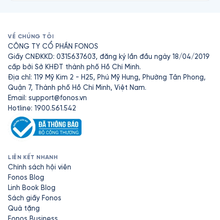
VỀ CHÚNG TÔI
CÔNG TY CỔ PHẦN FONOS
Giấy CNĐKKD: 0315637603, đăng ký lần đầu ngày 18/04/2019
cấp bởi Sở KHĐT thành phố Hồ Chí Minh.
Địa chỉ: 119 Mỹ Kim 2 - H25, Phú Mỹ Hưng, Phường Tân Phong,
Quận 7, Thành phố Hồ Chí Minh, Việt Nam.
Email:
support@fonos.vn
Hotline: 1900.561.542
LIÊN KẾT NHANH
Chính sách hội viên
Fonos Blog
Linh Book Blog
Sách giấy Fonos
Quà tặng
Fonos Business