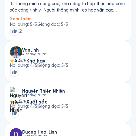
Trí thông minh càng cao, khả năng tự hợp thức hóa cảm
xúc càng tinh vi. Người thông minh, có học vấn cao,
thành công sớm… không miễn nhiễm sai lầm, mà thường
Xem thêm
ngụy biện cho sai lầm giỏi hơn. Phút 11p40 câu hỏi tình
Nội dung
:
5
/5
Giọng đọc
:
5
/5
huống: Jack nhìn Anne. Anne nhìn George. Jack đã kết
2
hôn. George chưa kết hôn. Câu hỏi: Có một người đã
kết hôn đang nhìn một người chưa kết hôn không? A:
Đúng B Sai C: Chưa xác định Điều thú vị là: khi câu hỏi
VanLinh
4 tháng trước
này được đưa ra trực tiếp, những người tự nhận mình rất
4.5
Khá hay
/5
thông minh, suy luận nhanh, logic tốt… lại hay trả lời sai.
Nội dung
:
4
/5
Giọng đọc
:
5
/5
Nguyễn Thiên Nhiên
11 tháng trước
4.5
Xuất sắc
/5
Nội dung
:
4
/5
Giọng đọc
:
5
/5
Duong Hoai Linh