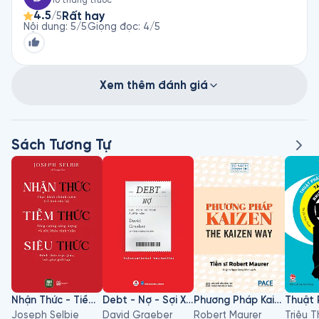
10 tháng trước
4.5
Rất hay
/5
Nội dung
:
5
/5
Giọng đọc
:
4
/5
Xem thêm đánh giá
Sách Tương Tự
Nhận Thức - Tiềm Thức - Siêu Thức
Debt - Nợ - Sợi Xích Vô Hình 5000 Năm
Phương Pháp Kaizen
Joseph Selbie
David Graeber
Robert Maurer
Triệu 