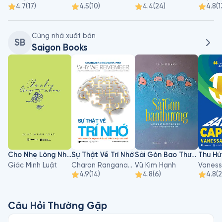
4.7
(
17
)
4.5
(
10
)
4.4
(
24
)
4.8
(
1
Cùng nhà xuất bản
SB
Saigon Books
Cho Nhẹ Lòng Nhau
Sự Thật Về Trí Nhớ
Sài Gòn Bao Thương
Thu Hú
Giác Minh Luật
Charan Ranganath, PHD
Vũ Kim Hạnh
4.9
(
14
)
4.8
(
6
)
4.8
(
2
Câu Hỏi Thường Gặp