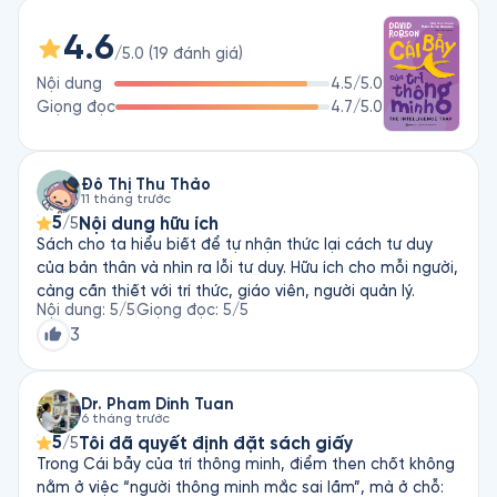
vì sao trong một số trường hợp, họ lại dễ mắc sai lầm hơn 
4.6
người bình thường. Cuốn sách cũng đưa ra các chiến lược để 
/5.0
(
19
đánh giá
)
giúp chúng ta suy nghĩ kỹ càng, sáng suốt hơn trước tin giả và 
Nội dung
4.5
/5.0
các vấn đề phức tạp trong thế kỷ 21. Cho dù bạn là sinh viên, 
Giọng đọc
4.7
/5.0
nhân viên công sở hay nhà khoa học, cuốn sách sẽ cung cấp 
một bộ công cụ nhận thức mới để bạn phát huy toàn bộ tiềm 
năng trí tuệ của mình.
Đỗ Thị Thu Thảo
11 tháng trước
5
Nội dung hữu ích
/5
Sách cho ta hiểu biết để tự nhận thức lại cách tư duy
của bản thân và nhìn ra lỗi tư duy. Hữu ích cho mỗi người,
càng cần thiết với trí thức, giáo viên, người quản lý.
Nội dung
:
5
/5
Giọng đọc
:
5
/5
3
Dr. Pham Dinh Tuan
6 tháng trước
5
Tôi đã quyết định đặt sách giấy
/5
Trong Cái bẫy của trí thông minh, điểm then chốt không
nằm ở việc “người thông minh mắc sai lầm”, mà ở chỗ: