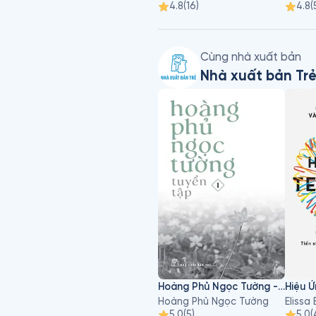
4.8
(
16
)
4.8
(
Cùng nhà xuất bản
Nhà xuất bản Tr
Hoàng Phủ Ngọc Tường - Tập 1
Hiệu 
Hoàng Phủ Ngọc Tường
5.0
(
5
)
5.0
(