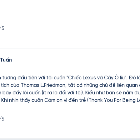
/5
 Tuấn
ợng đầu tiên với tôi cuốn "Chiếc Lexus và Cây Ô liu". Đó là vào n
 tích của Thomas L.Friedman, tất cả những chủ đề liên quan 
h bày đầy lôi cuốn (ít ra là đối với tôi). Kiểu như bạn sẽ nắm 
uốn
 những vấn đề lớn của thế giới lại được trình bày một cách s
 quyển "Chiếc Lexus và Cây Ô liu".
/5