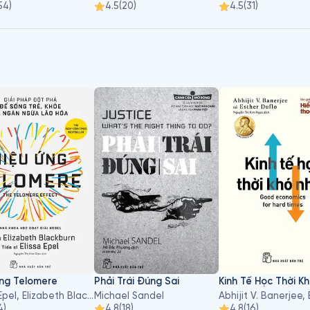
54
)
4.5
(
20
)
4.5
(
31
)
ẻ
Ứng Telomere
Phải Trái Đúng Sai
Kinh Tế Học Thời K
Elissa Epel, Elizabeth Blackburn
Michael Sandel
4
)
4.8
(
18
)
4.8
(
16
)