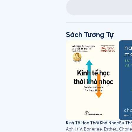
Sách Tương Tự
Kinh Tế Học Thời Khó Nhọc
Sự Thậ
Abhijit V. Banerjee, Esther Duflo
Charl