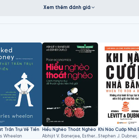
Xem thêm đánh giá
t Trần Trụi Về Tiền
Hiểu Nghèo Thoát Nghèo
Khi Nào Cướp Nhà 
es Wheelan
Abhijit V. Banerjee, Esther Duflo