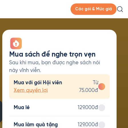
Các gói & Mức giá
Mua sách để nghe trọn vẹn
Sau khi mua, bạn được nghe sách nói
này vĩnh viễn.
Mua với gói Hội viên
Từ
Xem quyền lợi
75.000đ
Mua lẻ
129.000đ
Mua làm quà tặng
129.000đ