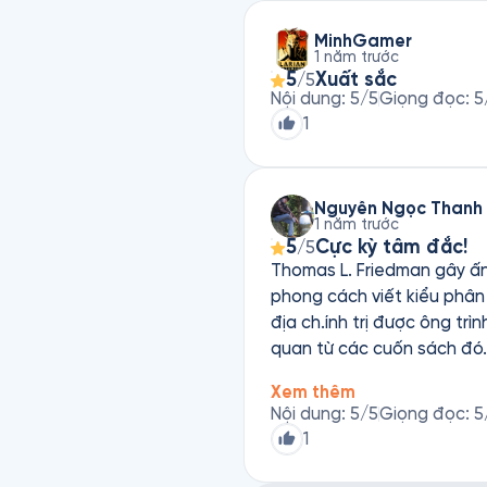
MinhGamer
1 năm trước
5
Xuất sắc
/5
Nội dung
:
5
/5
Giọng đọc
:
5
1
Nguyễn Ngọc Thanh
1 năm trước
5
Cực kỳ tâm đắc!
/5
Thomas L. Friedman gây ấn tư
phong cách viết kiểu phân
địa ch.ính trị được ông trìn
quan từ các cuốn sách đó. Khi nhìn thấy cuốn Cảm ơn vì đến trễ (Thank You For Being Late) tôi gần như bị c
hút. Làm thế nào mà tất cả
Xem thêm
nguyên câu hỏi khi tôi đọc
Nội dung
:
5
/5
Giọng đọc
:
5
1