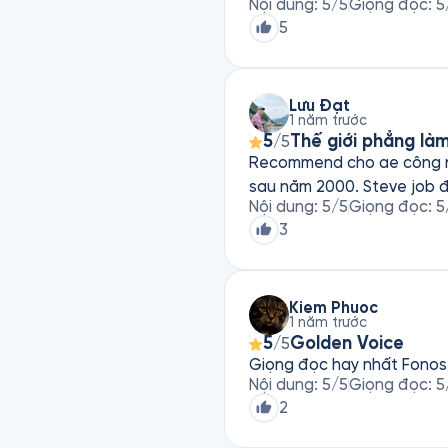
Nội dung
:
5
/5
Giọng đọc
:
5
5
Lưu Đạt
1 năm trước
5
Thế giới phẳng là
/5
Recommend cho ae công ng
sau năm 2000. Steve job đị
Nội dung
:
5
/5
Giọng đọc
:
5
3
Kiem Phuoc
1 năm trước
5
Golden Voice
/5
Giọng đọc hay nhất Fonos
Nội dung
:
5
/5
Giọng đọc
:
5
2