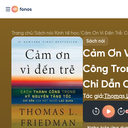
Trang chủ
/
Sách nói
/
Kinh tế học
/
Sách nói
Cảm Ơn V
Công Tro
Chỉ Dẫn 
Tác giả:
Thomas L
Nghe trên ứng dụn