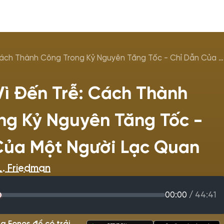
Cảm Ơn Vì Đến Trễ: Cách Thành Công Trong Kỷ Nguyên Tăng Tốc - Chỉ Dẫn Của Một Người Lạc Quan
ì Đến Trễ: Cách Thành
ng Kỷ Nguyên Tăng Tốc -
Của Một Người Lạc Quan
. Friedman
00:00
/
44:41
g Fonos để có trải