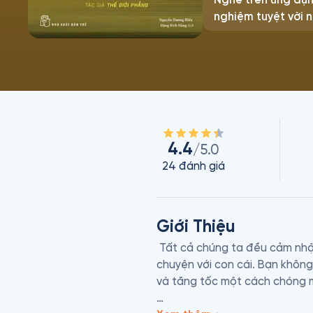
nghiệm tuyệt vời n
4.4
/5.0
24
đánh giá
Giới Thiệu
 Tất cả chúng ta đều cảm nhậ
chuyện với con cái. Bạn không
và tăng tốc một cách chóng m