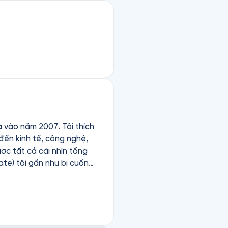
ăm 2007. Tôi thích
đến kinh tế, công nghệ,
được tất cả cái nhìn tổng
úc tích như vậy. Vẫn y