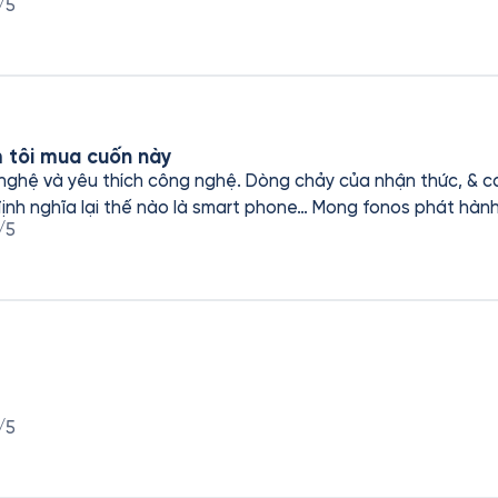
/5
m tôi mua cuốn này
hệ và yêu thích công nghệ. Dòng chảy của nhận thức, & c
nh nghĩa lại thế nào là smart phone… Mong fonos phát hành 
/5
/5