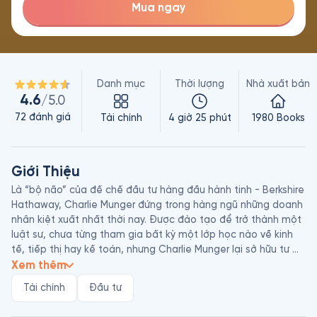
Mua ngay
Danh mục
Thời lượng
Nhà xuất bản
4.6
/5.0
72
đánh giá
Tài chính
4 giờ 25 phút
1980 Books
Giới Thiệu
Là “bộ não” của đế chế đầu tư hàng đầu hành tinh - Berkshire 
Hathaway, Charlie Munger đứng trong hàng ngũ những doanh 
nhân kiệt xuất nhất thời nay. Được đào tạo để trở thành một 
luật sư, chưa từng tham gia bất kỳ một lớp học nào về kinh 
tế, tiếp thị hay kế toán, nhưng Charlie Munger lại sở hữu tư 
duy kinh doanh vượt trội với những chiến tích lẫy lừng. Cùng 
Xem thêm
với người bạn thân Warren Buffett, ông đã truyền cảm hứng 
Tài chính
Đầu tư
cho vô số con người trên hành trình vươn tới thành công rực 
rỡ.
