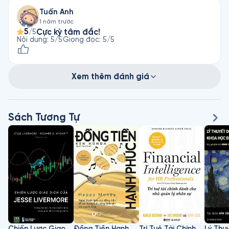
Tuấn Anh
1 năm trước
5
Cực kỳ tâm đắc!
/5
Nội dung
:
5
/5
Giọng đọc
:
5
/5
Xem thêm đánh giá
Sách Tương Tự
Chiến Lược Giao Dịch Của Jesse Livermore
Đồng Tiền Hạnh Phúc
Trí Tuệ Tài Chính Dành Cho Nhà Quản Lý Nhân Sự