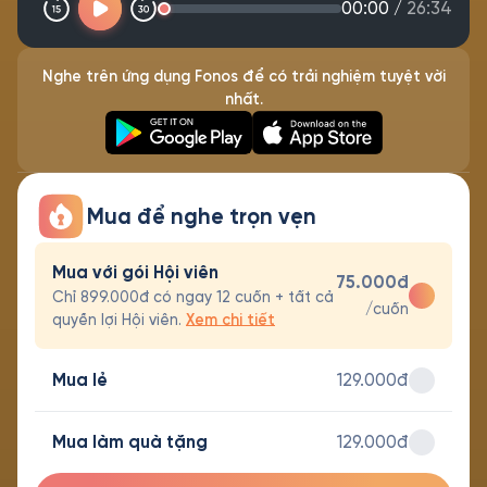
00:00
/
26:34
Nghe trên ứng dụng Fonos để có trải nghiệm tuyệt vời
nhất.
Mua để nghe trọn vẹn
Mua với gói Hội viên
75.000đ
Chỉ 899.000đ có ngay 12 cuốn + tất cả
/cuốn
quyền lợi Hội viên.
Xem chi tiết
Mua lẻ
129.000đ
Mua làm quà tặng
129.000đ