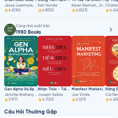
Jesse Livermore, Richard D.Wyckoff
Ken Honda
Karen Berman, Joe Knight, John Case
Charle
4.6
(
36
)
4.8
(
55
)
4.8
(
23
)
4.4
(
Cùng nhà xuất bản
1980 Books
Gen Alpha Và Áp Lực Thành Tích
Nhận Thức - Tiềm Thức - Siêu Thức
Manifest Marketing
Jennifer Breheny Wallace
Joseph Selbie
Joe Vitale
Cal Ne
3.9
(
7
)
4.7
(
20
)
4.5
(
11
)
4.4
(
Câu Hỏi Thường Gặp