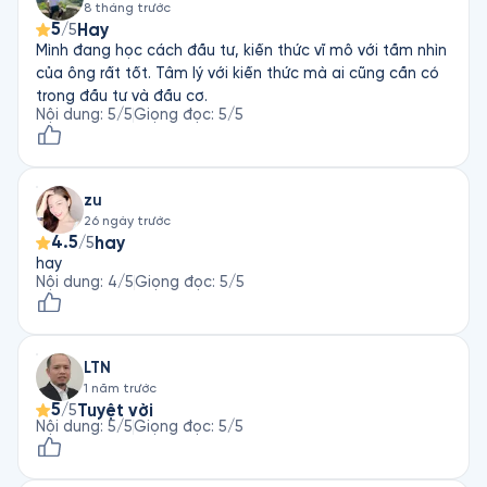
những có thể trụ vững bất chấp khó khăn, mà còn có năng 
8 tháng trước
lực xoay chuyển tình thế, học hỏi từ thất bại, biến nguy nan 
5
Hay
/5
thành bàn đạp tiến tới thành công.
Mình đang học cách đầu tư, kiến thức vĩ mô với tầm nhìn
của ông rất tốt. Tâm lý với kiến thức mà ai cũng cần có
trong đầu tư và đầu cơ.
Nội dung
:
5
/5
Giọng đọc
:
5
/5
zu
26 ngày trước
4.5
hay
/5
hay
Nội dung
:
4
/5
Giọng đọc
:
5
/5
LTN
1 năm trước
5
Tuyệt vời
/5
Nội dung
:
5
/5
Giọng đọc
:
5
/5