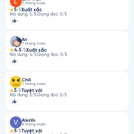
7 tháng trước
5
Xuất sắc
/5
Nội dung
:
5
/5
Giọng đọc
:
5
/5
An
7 tháng trước
4.5
Xuất sắc
/5
Nội dung
:
4
/5
Giọng đọc
:
5
/5
Chili
7 tháng trước
5
Tuyệt vời
/5
Nội dung
:
5
/5
Giọng đọc
:
5
/5
AlexVo
8 tháng trước
5
Tuyệt vời
/5