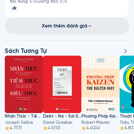
Nội dung
:
5
/5
Giọng đọc
:
5
/5
Xem thêm đánh giá
Sách Tương Tự
Nhận Thức - Tiềm Thức - Siêu Thức
Debt - Nợ - Sợi Xích Vô Hình 5000 Năm
Phương Pháp Kaizen
Joseph Selbie
David Graeber
Robert Maurer
Triệu 
4.7
(
17
)
4.5
(
10
)
4.4
(
24
)
4.8
(
1