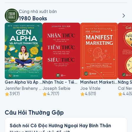
Cùng nhà xuất bản
1980 Books
Gen Alpha Và Áp Lực Thành Tích
Nhận Thức - Tiềm Thức - Siêu Thức
Manifest Marketing
Jennifer Breheny Wallace
Joseph Selbie
Joe Vitale
Cal Ne
3.9
(
7
)
4.7
(
17
)
4.5
(
11
)
4.4
(
Câu Hỏi Thường Gặp
Sách nói Cô Độc Hướng Ngoại Hay Bình Thản