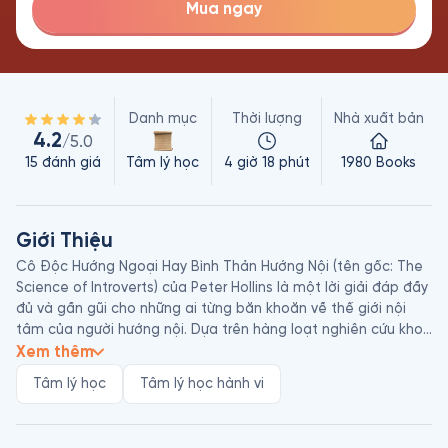
Mua ngay
Danh mục
Thời lượng
Nhà xuất bản
4.2
/5.0
15
đánh giá
Tâm lý học
4 giờ 18 phút
1980 Books
Giới Thiệu
Cô Độc Hướng Ngoại Hay Bình Thản Hướng Nội (tên gốc: The 
Science of Introverts) của Peter Hollins là một lời giải đáp đầy 
đủ và gần gũi cho những ai từng băn khoăn về thế giới nội 
tâm của người hướng nội. Dựa trên hàng loạt nghiên cứu khoa 
học về não bộ và hành vi con người, tác giả phá bỏ những 
Xem thêm
định kiến lâu nay như việc gắn hướng nội với sự nhút nhát hay 
Tâm lý học
Tâm lý học hành vi
khó hòa nhập. Thay vào đó, ông cho thấy hướng nội là một 
đặc điểm tự nhiên, mang trong mình những thế mạnh quý giá: 
khả năng tập trung sâu, tư duy sáng tạo trong tĩnh lặng, sự 