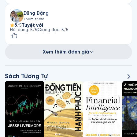
Dũng Đặng
1 năm trước
5
Tuyệt vời
/5
Nội dung
:
5
/5
Giọng đọc
:
5
/5
Xem thêm đánh giá
Sách Tương Tự