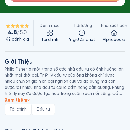
Danh mục
Thời lượng
Nhà xuất bản
4.8
/5.0
42
đánh giá
Tài chính
9 giờ 35 phút
Alphabooks
Giới Thiệu
Philip Fisher là một trong số các nhà đầu tư có ảnh hưởng lớn 
nhất mọi thời đại. Triết lý đầu tư của ông không chỉ được 
nhiều chuyên gia hiện đại nghiên cứu và áp dụng mà còn 
được rất nhiều nhà đầu tư coi là cẩm nang dẫn đường. Những 
triết lý này đã được tập hợp trong cuốn sách nổi tiếng: Cổ 
Phiếu Thường Lợi Nhuận Phi Thường (Common Stocks and 
Xem thêm
Uncommon Profits), một trong những giáo trình đầu tư kinh 
Tài chính
Đầu tư
điển dành cho các nhà đầu tư hiện đại. Cuốn sách sẽ mang 
lại cho bạn một cái nhìn toàn diện, từ những vấn đề hết sức 
cụ thể như sức mạnh của “lời đồn đại”, nên mua gì, khi nào, 