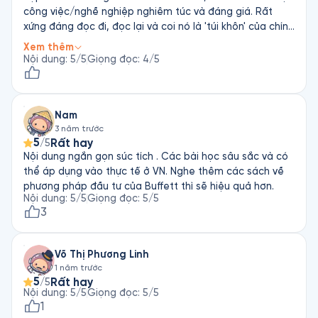
công việc/nghề nghiệp nghiêm túc và đáng giá. Rất
xứng đáng đọc đi, đọc lại và coi nó là 'túi khôn' của chính
mình !
Xem thêm
Nội dung
:
5
/5
Giọng đọc
:
4
/5
Nam
3 năm trước
5
Rất hay
/5
Nội dung ngắn gọn súc tích . Các bài học sâu sắc và có
thể áp dụng vào thực tế ở VN. Nghe thêm các sách về
phương pháp đầu tư của Buffett thì sẽ hiệu quả hơn.
Nội dung
:
5
/5
Giọng đọc
:
5
/5
3
Võ Thị Phương Linh
1 năm trước
5
Rất hay
/5
Nội dung
:
5
/5
Giọng đọc
:
5
/5
1