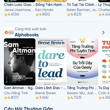
Chiến Lược Giao Dịch Của Jesse Livermore
Đồng Tiền Hạnh Phúc
Trí Tuệ Tài Chính Dành Cho Nhà Quản Lý Nhân Sự
Jesse Livermore, Richard D.Wyckoff
Ken Honda
Karen Berman, Joe Knight, John Case
Charle
4.6
(
36
)
4.8
(
55
)
4.8
(
23
)
4.4
(
Cùng nhà xuất bản
Alphabooks
Sam Altman - Người Kiến Tạo Cuộc Chơi AI Toàn Cầu
Dám Lãnh Đạo - Dare To Lead
Tăng Trưởng Phi Tuyến Tính - Sự Trỗi Dậy Của Geely
Chu Hằng Tinh
Brené Brown
Xiaobo Wu, Jian Du, Sihan Li
Colin 
4.8
(
37
)
3.6
(
6
)
4.7
(
23
)
4.0
(
Câu Hỏi Thường Gặp