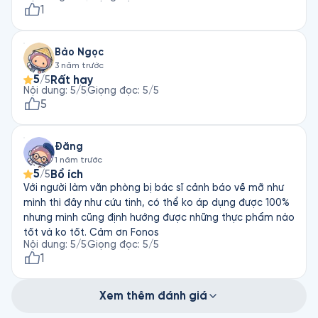
độ thanh lọc 3-6-9 và việc uống nước ép cần tây & sinh
1
tố giải cứu gan vào mỗi sáng. Thật sự biết ơn Bs
Anthony và các kiến thức vượt xa thời đại mà ông chia
Bảo Ngọc
sẻ. Chúc cho những ai hữu duyên có thể tiếp cận và
3 năm trước
cảm nhận được những giá trị này.
5
Rất hay
/5
Nội dung
:
5
/5
Giọng đọc
:
5
/5
5
Đăng
1 năm trước
5
Bổ ích
/5
Với người làm văn phòng bị bác sĩ cảnh báo về mỡ như
mình thì đây như cứu tinh, có thể ko áp dụng được 100%
nhưng mình cũng định hướng được những thực phẩm nào
tốt và ko tốt. Cảm ơn Fonos
Nội dung
:
5
/5
Giọng đọc
:
5
/5
1
Xem thêm đánh giá