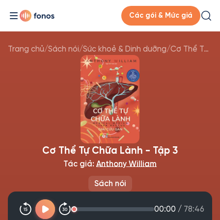
Các gói & Mức giá
Trang chủ
/
Sách nói
/
Sức khoẻ & Dinh dưỡng
/
Cơ Thể Tự Chữa Lành - Tập 3
Cơ Thể Tự Chữa Lành - Tập 3
Tác giả:
Anthony William
Sách nói
00:00
/
78:46