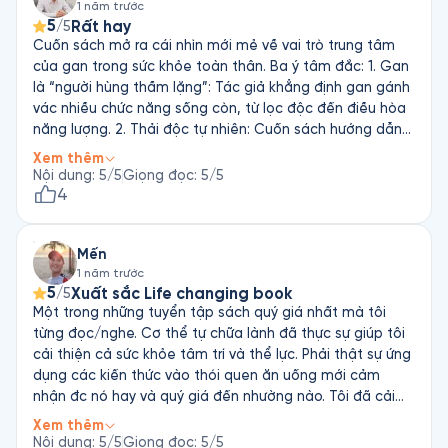
1 năm trước
5
Rất hay
/5
Cuốn sách mở ra cái nhìn mới mẻ về vai trò trung tâm
của gan trong sức khỏe toàn thân. Ba ý tâm đắc: 1. Gan
là “người hùng thầm lặng”: Tác giả khẳng định gan gánh
vác nhiều chức năng sống còn, từ lọc độc đến điều hòa
năng lượng. 2. Thải độc tự nhiên: Cuốn sách hướng dẫn
chi tiết cách hỗ trợ gan thải độc qua chế độ ăn, nước
Xem thêm
ép, và lối sống lành mạnh. 3. Nguyên nhân thực sự của
Nội dung
:
5
/5
Giọng đọc
:
5
/5
bệnh mãn tính: Anthony William chỉ ra gan nhiễm độc là
4
gốc rễ của nhiều vấn đề sức khỏe. Một cuốn sách thiết
thực và đầy cảm hứng cho hành trình chữa lành từ bên
Mến
trong.
1 năm trước
5
Xuất sắc Life changing book
/5
Một trong những tuyển tập sách quý giá nhất mà tôi
từng đọc/nghe. Cơ thể tự chữa lành đã thực sự giúp tôi
cải thiện cả sức khỏe tâm trí và thể lực. Phải thật sự ứng
dụng các kiến thức vào thói quen ăn uống mới cảm
nhận đc nó hay và quý giá đến nhường nào. Tôi đã cải
thiện được tình trạng gan nhiễm mỡ, sỏi thận, trào
Xem thêm
ngược dạ dày thực quản và ruột kích thích nhờ vào chế
Nội dung
:
5
/5
Giọng đọc
:
5
/5