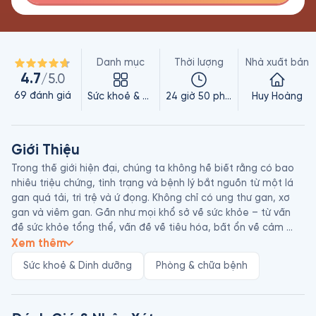
Danh mục
Thời lượng
Nhà xuất bản
4.7
/5.0
69
đánh giá
Sức khoẻ & Dinh dưỡng
24 giờ 50 phút
Huy Hoàng
Giới Thiệu
Trong thế giới hiện đại, chúng ta không hề biết rằng có bao 
nhiêu triệu chứng, tình trạng và bệnh lý bắt nguồn từ một lá 
gan quá tải, trì trệ và ứ đọng. Không chỉ có ung thư gan, xơ 
gan và viêm gan. Gần như mọi khổ sở về sức khỏe – từ vấn 
đề sức khỏe tổng thể, vấn đề về tiêu hóa, bất ổn về cảm 
xúc, tăng cân bất thường, cao huyết áp, vấn đề tim mạch, 
Xem thêm
sương mù não, vấn đề về da, tới các bệnh mạn tính và tự 
Sức khoẻ & Dinh dưỡng
Phòng & chữa bệnh
miễn khác – đều có nguồn gốc sâu xa từ một lá gan bị tổn 
thương.
