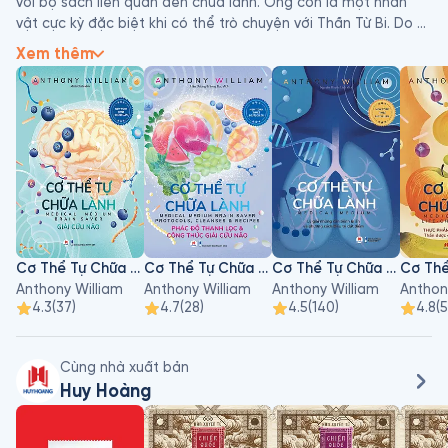
với bộ sách liên quan đến chữa lành. Ông còn là một nhân 
vật cực kỳ đặc biệt khi có thể trò chuyện với Thần Từ Bi. Do 
đó, ông luôn có những dự đoán chính xác về căn bệnh và 
Xem thêm
cách điều trị của những người khác.
Cơ Thể Tự Chữa Lành - Tập 7
Cơ Thể Tự Chữa Lành - Tập 8
Cơ Thể Tự Chữa Lành - Tập 1
Anthony William
Anthony William
Anthony William
Anthon
4.3
(
37
)
4.7
(
28
)
4.5
(
140
)
4.8
(
Cùng nhà xuất bản
Huy Hoàng