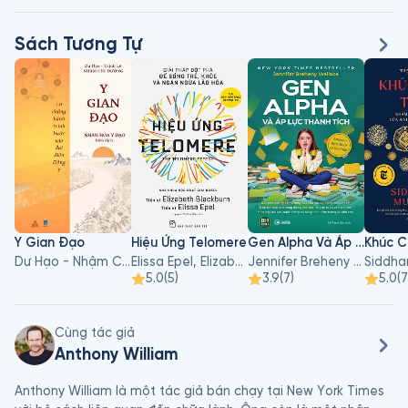
Sách Tương Tự
Y Gian Đạo
Hiệu Ứng Telomere
Gen Alpha Và Áp Lực Thành Tích
Dư Hạo - Nhậm Chi Đường, Trịnh Lê
Elissa Epel, Elizabeth Blackburn
Jennifer Breheny Wallace
5.0
(
5
)
3.9
(
7
)
5.0
(
7
Cùng tác giả
Anthony William
Anthony William là một tác giả bán chạy tại New York Times 