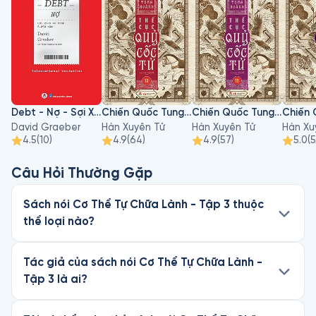
Debt - Nợ - Sợi Xích Vô Hình 5000 Năm
Chiến Quốc Tung Hoành - Thế Cục Quỷ Cốc Tử - Tập 13
Chiến Quốc Tung Hoành - Thế Cục Quỷ Cốc Tử - Tập 12
David Graeber
Hàn Xuyên Tử
Hàn Xuyên Tử
Hàn Xu
4.5
(
10
)
4.9
(
64
)
4.9
(
57
)
5.0
(
5
Câu Hỏi Thường Gặp
Sách nói Cơ Thể Tự Chữa Lành - Tập 3 thuộc
thể loại nào?
Tác giả của sách nói Cơ Thể Tự Chữa Lành -
Tập 3 là ai?