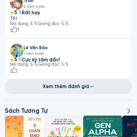
Tran
2 năm trước
5
Rất hay
/5
Tốt
Nội dung
:
5
/5
Giọng đọc
:
5
/5
1
Lê Văn Bảo
1 năm trước
5
Cực kỳ tâm đắc!
/5
Nội dung
:
5
/5
Giọng đọc
:
5
/5
Xem thêm đánh giá
Sách Tương Tự