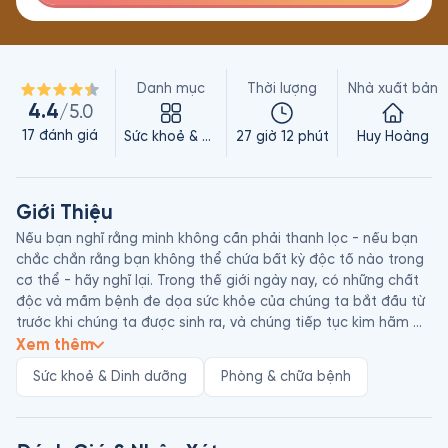
Danh mục
Thời lượng
Nhà xuất bản
4.4
/5.0
17
đánh giá
Sức khoẻ & Dinh dưỡng
27 giờ 12 phút
Huy Hoàng
Giới Thiệu
Nếu bạn nghĩ rằng mình không cần phải thanh lọc - nếu bạn 
chắc chắn rằng bạn không thể chứa bất kỳ độc tố nào trong 
cơ thể - hãy nghĩ lại. Trong thế giới ngày nay, có những chất 
độc và mầm bệnh đe dọa sức khỏe của chúng ta bắt đầu từ 
trước khi chúng ta được sinh ra, và chúng tiếp tục kìm hãm 
chúng ta khi chúng ta gặp phải chúng trong cuộc sống hàng 
Xem thêm
ngày.

Sức khoẻ & Dinh dưỡng
Phòng & chữa bệnh
Thanh lọc là một công cụ quan trọng để chống lại những 
gánh nặng này - miễn là bạn thực hiện đúng cách. Đó là lý do 