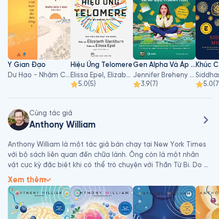
Y Gian Đạo
Hiệu Ứng Telomere
Gen Alpha Và Áp Lực Thành Tích
Dư Hạo - Nhậm Chi Đường, Trịnh Lê
Elissa Epel, Elizabeth Blackburn
Jennifer Breheny Wallace
5.0
(
5
)
3.9
(
7
)
5.0
(
7
Cùng tác giả
Anthony William
Anthony William là một tác giả bán chạy tại New York Times 
với bộ sách liên quan đến chữa lành. Ông còn là một nhân 
vật cực kỳ đặc biệt khi có thể trò chuyện với Thần Từ Bi. Do 
đó, ông luôn có những dự đoán chính xác về căn bệnh và 
Xem thêm
cách điều trị của những người khác.