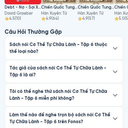
Debt - Nợ - Sợi Xích Vô Hình 5000 Năm
Chiến Quốc Tung Hoành - Thế Cục Quỷ Cốc Tử - Tập 13
Chiến Quốc Tung Hoành - Thế Cục Quỷ Cốc Tử - Tập 12
David Graeber
Hàn Xuyên Tử
Hàn Xuyên Tử
Hàn Xu
4.5
(
10
)
4.9
(
64
)
4.9
(
57
)
5.0
(
5
Câu Hỏi Thường Gặp
Sách nói Cơ Thể Tự Chữa Lành - Tập 6 thuộc
thể loại nào?
Tác giả của sách nói Cơ Thể Tự Chữa Lành -
Tập 6 là ai?
Tôi có thể nghe thử sách nói Cơ Thể Tự Chữa
Lành - Tập 6 miễn phí không?
Làm thế nào để nghe trọn bộ sách nói Cơ Thể
Tự Chữa Lành - Tập 6 trên Fonos?