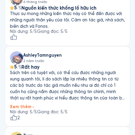
6 tháng trước
lý thoải mái và hạnh phúc hơn. Tôi đang tiếp tục duy trì
5
Nguồn kiến thức khổng lồ hữu ích
/5
thói quen ăn uống này và từng bước áp dụng cho gia
Thực sự mong những kiến thức này có thể đến được với
đình mình. Cảm ơn tác giả và những duyên lành đã giúp
những người thân yêu của tôi. Cảm ơn tác giả, nhà sách,
tôi có những nhận thức mới mẻ và hữu ích này.
biên dịch và Fonos.
Nội dung
:
5
/5
Giọng đọc
:
5
/5
AshleyTamnguyen
2 năm trước
5
Rất hay
/5
Sách trên cả tuyệt vời, có thể cứu được những người
xung quanh tôi, lí do sách lặp lại nhiều thông tin có từ
các bộ trước do tác giả muốn nếu như ai đó chỉ có 1
cuốn họ cũng nắm được những thông tin chính, mình
thật sự rất hạnh phúc vì hiểu được thông tin của toàn bộ
6 cuốn sách này và đang rất mong được nghe cuốn thứ
Xem thêm
7 và 8 , cuốn sách này giúp sức khoẻ của tôi và đứa con
Nội dung
:
5
/5
Giọng đọc
:
5
/5
trai mắc hội chứng tự kỷ của tôi khá lên rất nhiều, thật
2
sự biết ơn Chúa 🙏🏻, Hồn Mr Anthony William, và fonos
rất nhiều 🙏🏻💗