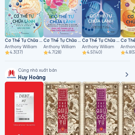
Cơ Thể Tự Chữa Lành - Tập 7
Cơ Thể Tự Chữa Lành - Tập 8
Cơ Thể Tự Chữa Lành - Tập 1
Anthony William
Anthony William
Anthony William
Anthon
4.3
(
37
)
4.7
(
28
)
4.5
(
140
)
4.8
(
Cùng nhà xuất bản
Huy Hoàng