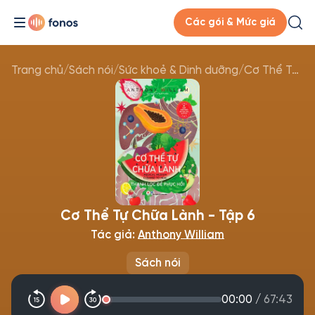
Các gói & Mức giá
Trang chủ
/
Sách nói
/
Sức khoẻ & Dinh dưỡng
/
Cơ Thể Tự Chữa Lành - Tập 6
Cơ Thể Tự Chữa Lành - Tập 6
Tác giả:
Anthony William
Sách nói
00:00
/
67:43