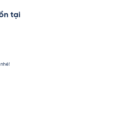
ồn tại
nhé!