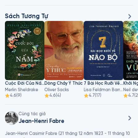
Sách Tương Tự
Cuộc Đời Của Nấm
Dòng Chảy Ý Thức
7 Bài Học Rưỡi Về Não Bộ
Merlin Sheldrake
Oliver Sacks
Lisa Feldman Barrett
4.6
(
9
)
4.6
(
4
)
4.7
(
17
)
4.7
(
Cùng tác giả
Jean-Henri Fabre
Jean-Henri Casimir Fabre (21 tháng 12 năm 1823 - 11 tháng 10 