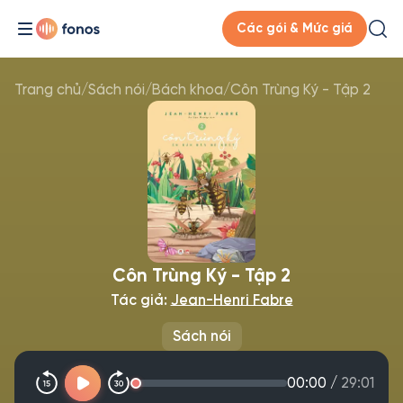
Các gói & Mức giá
Trang chủ
/
Sách nói
/
Bách khoa
/
Côn Trùng Ký - Tập 2
Côn Trùng Ký - Tập 2
Tác giả:
Jean-Henri Fabre
Sách nói
00:00
/
29:01