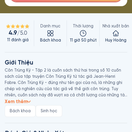
Danh mục
Thời lượng
Nhà xuất bản
4.9
/5.0
11
đánh giá
Bách khoa
11 giờ 50 phút
Huy Hoàng
Giới Thiệu
Côn Trùng Ký - Tập 2 là cuốn sách thứ hai trong số 10 cuốn 
sách của tập truyện Côn Trùng Ký từ tác giả Jean-Henri 
Fabre. Côn Trùng Ký - đúng như tên gọi của nó, là những ghi 
chép và nghiên cứu của tác giả về thế giới côn trùng. Tuy 
nhiên, cuốn sách này đã vượt xa cả chất lượng của những tài 
liệu ghi chép và nghiên cứu đơn thuần. 

Xem thêm
Bách khoa
Sinh học
Dưới ngòi bút uyển chuyển, hóm hỉnh và tràn đầy cảm xúc 
của Jean, mỗi chương sách liên tiếp đưa ta đi từ kinh ngạc 
này đến bất ngờ khác, tựa như một pho tiểu thuyết mới mẻ, 