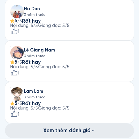
Ha Don
3 năm trước
5
Rất hay
/5
Nội dung
:
5
/5
Giọng đọc
:
5
/5
1
Lê Giang Nam
3 năm trước
5
Rất hay
/5
Nội dung
:
5
/5
Giọng đọc
:
5
/5
1
Lam Lam
3 năm trước
5
Rất hay
/5
Nội dung
:
5
/5
Giọng đọc
:
5
/5
1
Xem thêm đánh giá