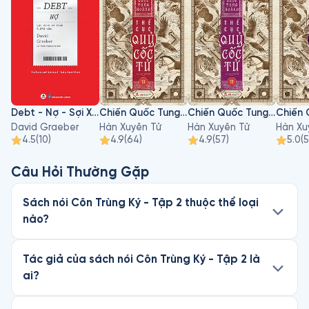
Debt - Nợ - Sợi Xích Vô Hình 5000 Năm
Chiến Quốc Tung Hoành - Thế Cục Quỷ Cốc Tử - Tập 13
Chiến Quốc Tung Hoành - Thế Cục Quỷ Cốc Tử - Tập 12
David Graeber
Hàn Xuyên Tử
Hàn Xuyên Tử
Hàn Xu
4.5
(
10
)
4.9
(
64
)
4.9
(
57
)
5.0
(
5
Câu Hỏi Thường Gặp
Sách nói Côn Trùng Ký - Tập 2 thuộc thể loại
nào?
Tác giả của sách nói Côn Trùng Ký - Tập 2 là
ai?