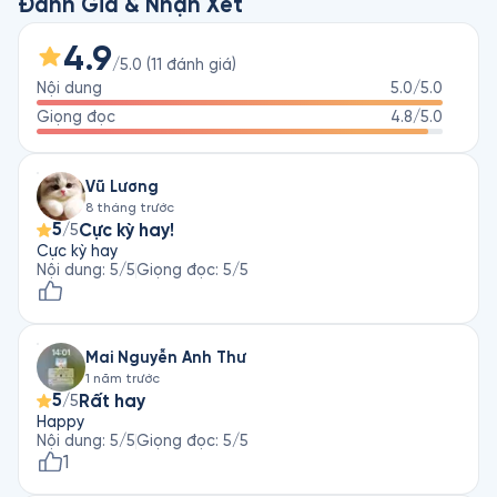
diệu kỳ. Trong những bản năng hoàn hảo của các loài côn 
Đánh Giá & Nhận Xét
trùng nhỏ bế ẩn chứa ngàn vạn ẩn số của tự nhiên, ngàn vạn 
phép màu của tạo hóa. Được mệnh danh là “áng sử thi về 
4.9
/5.0
(
11
đánh giá
)
côn trùng học”, Côn Trùng Ký từ lâu đã được coi là một trong 
Nội dung
5.0
/5.0
những tác phẩm văn học kinh điển xuất sắc nhất thế giới.
Giọng đọc
4.8
/5.0
Vũ Lương
8 tháng trước
5
Cực kỳ hay!
/5
Cực kỳ hay
Nội dung
:
5
/5
Giọng đọc
:
5
/5
Mai Nguyễn Anh Thư
1 năm trước
5
Rất hay
/5
Happy
Nội dung
:
5
/5
Giọng đọc
:
5
/5
1