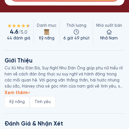
Danh mục
Thời lượng
Nhà xuất bản
4.6
/5.0
44
đánh giá
Kỹ năng
6 giờ 49 phút
Nhã Nam
Giới Thiệu
Cư Xử Như Đàn Bà, Suy Nghĩ Như Đàn Ông giúp phụ nữ hiểu rõ 
hơn về cách đàn ông thực sự suy nghĩ và hành động trong 
các mối quan hệ. Với giọng văn thẳng thắn, hài hước nhưng 
sâu sắc, Harvey chia sẻ góc nhìn của nam giới về tình yêu, sự 
cam kết, trách nhiệm và nhu cầu tình cảm, từ đó giúp phụ nữ 
Xem thêm
nắm được “luật chơi” để chủ động hơn trong việc xây dựng và 
Kỹ năng
Tình yêu
duy trì mối quan hệ lành mạnh.

Cuốn sách chỉ ra rằng đàn ông và phụ nữ có cách tiếp cận 
tình yêu khác nhau: đàn ông thường định nghĩa bản thân qua 
Đánh Giá & Nhận Xét
công việc, tiền bạc và địa vị, và họ sẽ chỉ thật sự gắn bó khi 