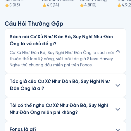
5.0
(
3
)
4.5
(
14
)
4.8
(
10
)
4.9
(
2
Câu Hỏi Thường Gặp
Sách nói Cư Xử Như Đàn Bà, Suy Nghĩ Như Đàn
Ông là về chủ đề gì?
Cư Xử Như Đàn Bà, Suy Nghĩ Như Đàn Ông là sách nói
thuộc thể loại Kỹ năng, viết bởi tác giả Steve Harvey.
Nghe thử chương đầu miễn phí trên Fonos.
Tác giả của Cư Xử Như Đàn Bà, Suy Nghĩ Như
Đàn Ông là ai?
Tôi có thể nghe Cư Xử Như Đàn Bà, Suy Nghĩ
Như Đàn Ông miễn phí không?
Fonos là gì?