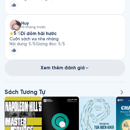
Huy
10 tháng trước
5
Dí dỏm hài hước
/5
Cuốn sách vui nhẹ nhàng
Nội dung
:
5
/5
Giọng đọc
:
5
/5
Xem thêm đánh giá
Sách Tương Tự