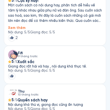
5
Cực kỳ hay!
/5
Một cuốn sách có nội dung hay, phân tích dễ hiểu về
tâm lý khác nhau giữa phụ nữ và đàn ông. Sau cuốn sách
sao hoả, sao kim, thì đây là cuốn sách những cô gái mới
lớn nên đọc để có thêm nhiều kiến thức. Qua cuốn sách
này mình cũng thấy thương phụ nữ nhiều. Có lẽ vì phụ nữ
Xem thêm
phải có những tiêu chuẩn nhất định và còn bị đánh giá.
Nội dung
:
5
/5
Giọng đọc
:
5
/5
Theo cuốn sách thì đàn ông khá đơn giản. Nhưng theo
2
mình thì đàn ông cũng khá ích kỉ trong những ví dụ sách
đưa ra.
Fifi
9 tháng trước
5
Xuất sắc
/5
Giọng đọc rất hài và hay , nội dung khá thực tế.
Nội dung
:
5
/5
Giọng đọc
:
5
/5
Thu
10 tháng trước
5
Quyển sách hay
/5
Nội dung khá thú vị, giọng đọc cũng ấn tượng
Nội dung
:
5
/5
Giọng đọc
:
5
/5