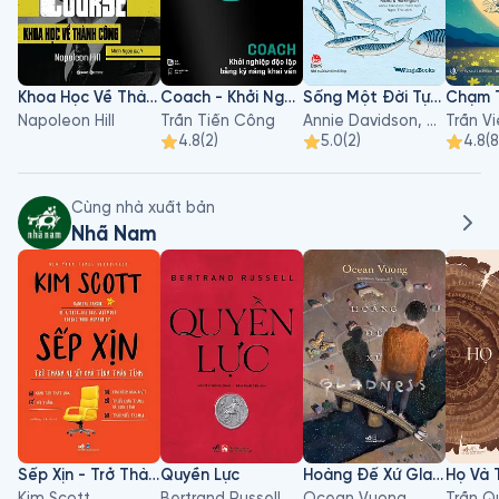
Khoa Học Về Thành Công
Coach - Khởi Nghiệp Độc Lập Bằng Kỹ Năng Khai Vấn
Sống Một Đời Tựa Biển Khơi
Chạm 
Napoleon Hill
Trần Tiến Công
Annie Davidson, Richard Harrington
Trần V
4.8
(
2
)
5.0
(
2
)
4.8
(
8
Cùng nhà xuất bản
Nhã Nam
Sếp Xịn - Trở Thành Vị Sếp Khó Tính Thân Tình
Quyền Lực
Hoàng Đế Xứ Gladness
Kim Scott
Bertrand Russell
Ocean Vuong
Trần Q