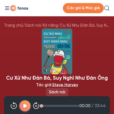
Các gói & Mức giá
Trang chủ
/
Sách nói
/
Kỹ năng
/
Cư Xử Như Đàn Bà, Suy Nghĩ Như Đàn Ông
Cư Xử Như Đàn Bà, Suy Nghĩ Như Đàn Ông
Tác giả:
Steve Harvey
Sách nói
00:00
/
33:44