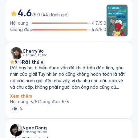
cảm thấy mình là người bảo vệ, chu cấp và được tôn trọng. 
4.6
Harvey khuyến khích phụ nữ đặt ra tiêu chuẩn rõ ràng, không 
/5.0
(
44
đánh giá
)
ngại bày tỏ nhu cầu của mình và biết khi nào nên bước đi nếu 
Nội dung
4.7
/5.0
mối quan hệ không đáp ứng. Bằng cách “suy nghĩ như đàn 
Giọng đọc
4.6
/5.0
ông” nhưng vẫn “cư xử như đàn bà”, phụ nữ có thể vừa giữ 
được sự mềm mại, vừa đủ tỉnh táo để tìm kiếm một tình yêu 
bền vững.
Cherry Vo
7 tháng trước
5
Rất thú vị
/5
Rất hay ho, b hiểu được vấn đề khi ở trên đặc tính, góc
nhìn của giới! Tuy nhiên nó cũng không hoàn toàn là tất
cả các nam giới đều như vậy, ví dụ như nhu cầu bảo vệ
và chu cấp, không phải người đàn ông nào cũng đủ
mạnh mẽ để bảo vệ gd/ vợ con ( vì bản tính yếu đuối) và
Xem thêm
khi họ chu cấp nhưng vợ chỉ ở nhà nội trợ ( họ sẽ thỉnh
Nội dung
:
5
/5
Giọng đọc
:
5
/5
thoảng chê bai, so sánh với vợ ngta)
4
Ngoc Dong
3 tháng trước