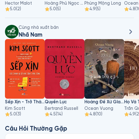
Hector Malot
Hoàng Phủ Ngọc Tường
Phùng Mộng Long
Ocean
5.0
(
2
)
5.0
(
5
)
4.9
(
5
)
4.8
(
1
Cùng nhà xuất bản
Nhã Nam
Sếp Xịn - Trở Thành Vị Sếp Khó Tính Thân Tình
Quyền Lực
Hoàng Đế Xứ Gladness
Kim Scott
Bertrand Russell
Ocean Vuong
Trần Q
5.0
(
3
)
4.5
(
14
)
4.8
(
10
)
4.9
(
Câu Hỏi Thường Gặp