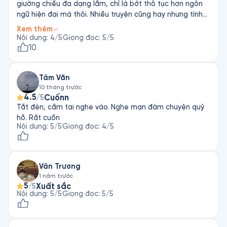
giường chiếu đa dạng lắm, chỉ là bớt thô tục hơn ngôn
ngữ hiện đại mà thôi. Nhiều truyện cũng hay nhưng tính
ra lại không có truyện nào đọng trong đầu mình hay cảm
Xem thêm
thấy ấm lòng, mà hầu hết cảm giác sẽ là: “Gì dạ trời!”
Nội dung
:
4
/5
Giọng đọc
:
5
/5
Nhất là truyện về hai anh em song sinh, nhớ hoài sự vô
10
duyên của anh em nhà đấy làm phiền phức cho người ta.
Thực ra thì do quyển này có giá trị ở chỗ là văn học cổ
Tâm Văn
điển, tính chất lưu giữ nhiều hơn tính chất học tập, nên
10 tháng trước
mình nghĩ nếu ai thích Liêu Trai Chí Dị, hoặc tìm hiểu về
4.5
Cuốnn
/5
văn học xưa Trung Quốc thì cũng có thể tham khảo.
Tắt đèn, cắm tai nghe vào. Nghe mạn đàm chuyện quỷ
Giọng đọc truyền cảm, phù hợp nội dung sách.
hồ. Rất cuốn
Nội dung
:
5
/5
Giọng đọc
:
4
/5
Vân Trương
1 năm trước
5
Xuất sắc
/5
Nội dung
:
5
/5
Giọng đọc
:
5
/5