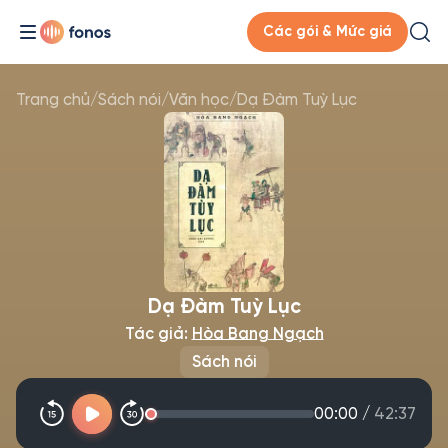
Các gói & Mức giá
Trang chủ
/
Sách nói
/
Văn học
/
Dạ Đàm Tuỳ Lục
Dạ Đàm Tuỳ Lục
Tác giả:
Hòa Bang Ngạch
Sách nói
00:00
/
42:37