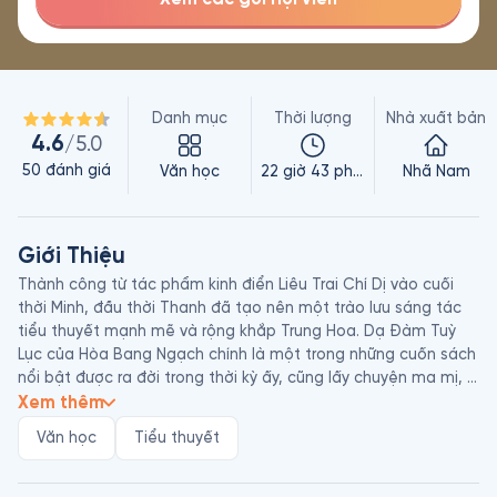
Danh mục
Thời lượng
Nhà xuất bản
4.6
/5.0
50
đánh giá
Văn học
22 giờ 43 phút
Nhã Nam
Giới Thiệu
Thành công từ tác phẩm kinh điển Liêu Trai Chí Dị vào cuối 
thời Minh, đầu thời Thanh đã tạo nên một trào lưu sáng tác 
tiểu thuyết mạnh mẽ và rộng khắp Trung Hoa. Dạ Đàm Tuỳ 
Lục của Hòa Bang Ngạch chính là một trong những cuốn sách 
nổi bật được ra đời trong thời kỳ ấy, cũng lấy chuyện ma mị, 
quỷ quái để kể dòng thời sự nhân gian.

Xem thêm
Dạ Đàm Tùy Lục được in lần đầu năm 1779. Trong lời tựa tự 
Văn học
Tiểu thuyết
viết cho tác phẩm, Hòa Bang Ngạch nói cuốn sách này là 
“sách chí quái”, “chẳng phải chuyện kỳ quái sẽ chẳng biên 
chép”, “người đời mắt chưa từng nhìn thấy, tai chưa từng 