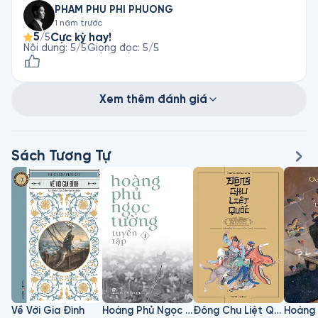
PHAM PHU PHI PHUONG
1 năm trước
5
Cực kỳ hay!
/5
Nội dung
:
5
/5
Giọng đọc
:
5
/5
Xem thêm đánh giá
Sách Tương Tự
Về Với Gia Đình
Hoàng Phủ Ngọc Tường - Tập 1
Đông Chu Liệt Quốc - Tập 3