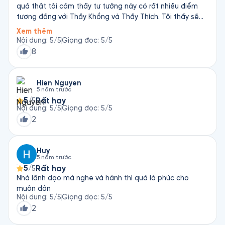
quả thật tôi cảm thấy tư tưởng này có rất nhiều điểm
tương đồng với Thầy Khổng và Thầy Thích. Tôi thấy sẽ
cần nghe nhiều lần để hiểu hơn. Rất xứng đáng được ca
Xem thêm
ngợi là một trong tam giáo á Đông. Tôi thích nhất là tư
Nội dung
:
5
/5
Giọng đọc
:
5
/5
tưởng thuận theo tự nhiên điều mà Khổng giáo và Phật
8
giáo không có đươc. Người theo Đất, Đất theo Trời, Trời
theo Đạo, Đạo theo Tự Nhiên. Thật vi diệu 👍💯
Hien Nguyen
5 năm trước
5
Rất hay
/5
Nội dung
:
5
/5
Giọng đọc
:
5
/5
2
Huy
5 năm trước
5
Rất hay
/5
Nhà lãnh đạo mà nghe và hành thì quả là phúc cho
muôn dân
Nội dung
:
5
/5
Giọng đọc
:
5
/5
2