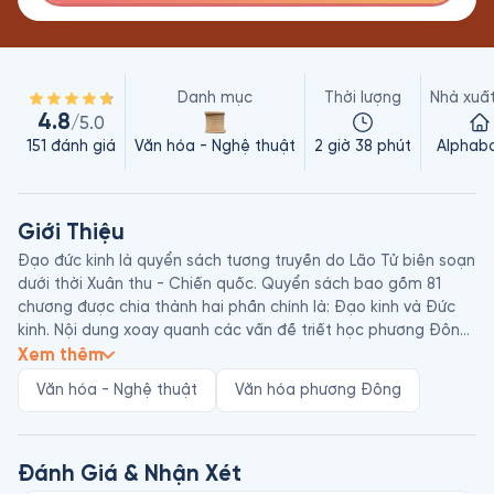
Danh mục
Thời lượng
Nhà xuấ
4.8
/5.0
151
đánh giá
Văn hóa - Nghệ thuật
2 giờ 38 phút
Alphab
Giới Thiệu
Đạo đức kinh là quyển sách tương truyền do Lão Tử biên soạn 
dưới thời Xuân thu - Chiến quốc. Quyển sách bao gồm 81 
chương được chia thành hai phần chính là: Đạo kinh và Đức 
kinh. Nội dung xoay quanh các vấn đề triết học phương Đông 
như "Đạo", "Đức", "Vô vi" và "Phản phục".

Xem thêm
Văn hóa - Nghệ thuật
Văn hóa phương Đông
Phiên bản Đạo đức kinh này dựa trên văn bản cổ nhất khai 
quật được trong mộ cổ ở thôn Mã Vương Đôi, được Vũ Thế 
Ngọc dịch sang Việt ngữ và Anh ngữ. 
Đánh Giá & Nhận Xét