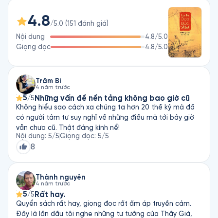
4.8
/5.0
(
151
đánh giá
)
Nội dung
4.8
/5.0
Giọng đọc
4.8
/5.0
Trâm Bi
4 năm trước
5
Những vấn đề nền tảng không bao giờ cũ
/5
Không hiểu sao cách xa chúng ta hơn 20 thế kỷ mà đã
có người tâm tư suy nghĩ về những điều mà tới bây giờ
vẫn chưa cũ. Thật đáng kính nể!
Nội dung
:
5
/5
Giọng đọc
:
5
/5
8
Thành nguyễn
4 năm trước
5
Rất hay.
/5
Quyển sách rất hay, giọng đọc rất ấm áp truyền cảm.
Đây là lần đầu tôi nghe những tư tưởng của Thầy Già,