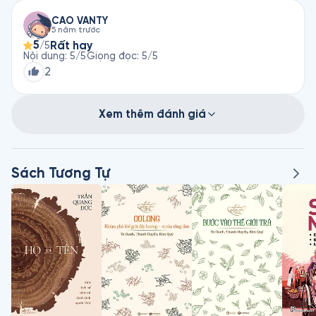
CAO VANTY
5 năm trước
5
Rất hay
/5
Nội dung
:
5
/5
Giọng đọc
:
5
/5
2
Xem thêm đánh giá
Sách Tương Tự