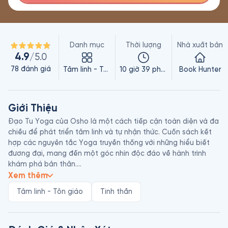
Danh mục
Thời lượng
Nhà xuất bản
4.9
/5.0
78
đánh giá
Tâm linh - Tôn giáo
10 giờ 39 phút
Book Hunter
Giới Thiệu
Đạo Tu Yoga của Osho là một cách tiếp cận toàn diện và đa 
chiều để phát triển tâm linh và tự nhận thức. Cuốn sách kết 
hợp các nguyên tắc Yoga truyền thống với những hiểu biết 
đương đại, mang đến một góc nhìn độc đáo về hành trình 
khám phá bản thân.

Xem thêm
Trong cuốn sách, Osho giới thiệu với chúng ta về Patanjali, 
Tâm linh - Tôn giáo
Tinh thần
người sáng lập bộ môn Yoga cổ đại ở Ấn Độ, đưa chúng ta 
từng bước tiến nhập sự hiểu biết sâu sắc hơn về bản chất và 
nguồn gốc của Yoga. Osho giới thiệu và mở khóa những câu 