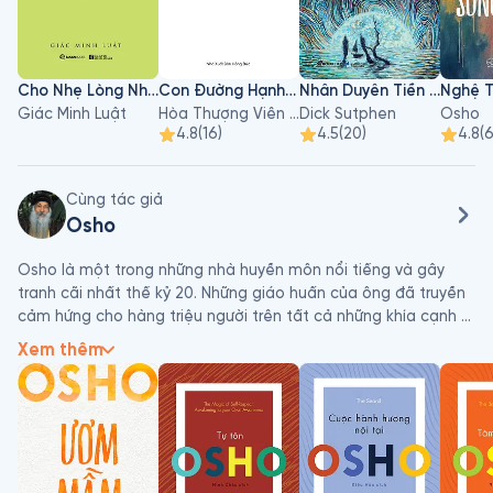
Cho Nhẹ Lòng Nhau
Con Đường Hạnh Phúc
Nhân Duyên Tiền Kiếp
Giác Minh Luật
Hòa Thượng Viên Minh
Dick Sutphen
Osho
4.8
(
16
)
4.5
(
20
)
4.8
(
Cùng tác giả
Osho
Osho là một trong những nhà huyền môn nổi tiếng và gây 
tranh cãi nhất thế kỷ 20. Những giáo huấn của ông đã truyền 
cảm hứng cho hàng triệu người trên tất cả những khía cạnh 
của cuộc sống, từ sự tìm kiếm hạnh phúc cá nhân cho đến 
Xem thêm
những vấn đề chính trị, xã hội cấp thiết và những mối quan 
tâm về tinh thần của thời đại chúng ta. Với trí tuệ, sự hài hước 
cùng nghệ thuật kể chuyện bậc thầy của mình, ông đã dẫn 
dắt thính giả thấu hiểu những khái niệm triết học phức tạp 
một cách rõ ràng và thông suốt.