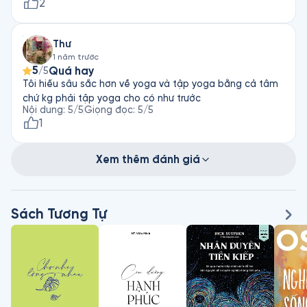
2
Thư
1 năm trước
5
Quá hay
/5
Tôi hiếu sâu sắc hơn về yoga và tập yoga bằng cả tâm
chứ kg phải tập yoga cho có như trước
Nội dung
:
5
/5
Giọng đọc
:
5
/5
1
Xem thêm đánh giá
Sách Tương Tự