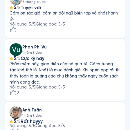
8 tháng trước
tập thiền định hãy cẩn trọng. Các thứ thấy được lúc
5
Tuyệt vời
/5
thiền rất hay ho như có khả năng này kia (chữa lành….),
Cảm ơn tác giả, cảm ơn đội ngũ biên tập và phát hành
tiên đoán, nhìn về như kiểu thôi miên hồi quy… hãy nhớ
👍
và biết mình là ai nhé các bạn. Để loạn thần là hỏng 1
Nội dung
:
5
/5
Giọng đọc
:
5
/5
đời rồi.
Phan Phi Vu
1 năm trước
5
Cực kỳ hay!
/5
Phần mềm này, giao điện của nó quá tệ. Cách tương
tác khá thô lỗ. Nhất là mục đánh giá. Khi open app rồi thì
thấy toàn là quảng cáo chứ không thấy ngay cuốn sách
mình đang đọc.
Nội dung
:
5
/5
Giọng đọc
:
5
/5
2
Anh Tuấn
1 năm trước
5
Rất hayyy
/5
Nội dung
:
5
/5
Giọng đọc
:
5
/5