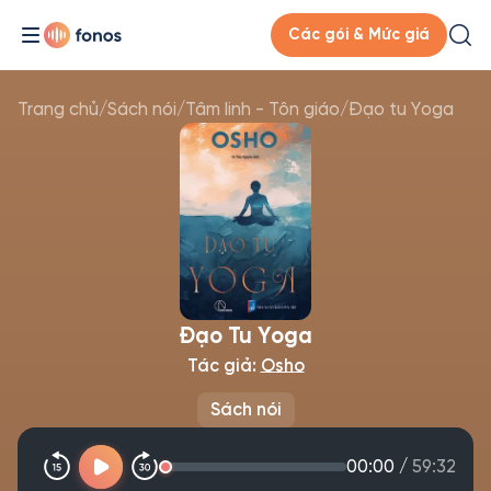
Các gói & Mức giá
Trang chủ
/
Sách nói
/
Tâm linh - Tôn giáo
/
Đạo tu Yoga
Đạo Tu Yoga
Tác giả:
Osho
Sách nói
00:00
/
59:32