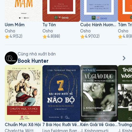
Ươm Mầm
Tự Tôn
Cuộc Hành Hương Nội Tại
Tâm Tr
Osho
Osho
Osho
Osho
4.9
(
52
)
4.8
(
88
)
4.9
(
102
)
4.8
(
Cùng nhà xuất bản
Book Hunter
Chuẩn Mực Xã Hội
7 Bài Học Rưỡi Về Não Bộ
Kiến Giải Về Giáo Dục
Charlotte Witt
Lisa Feldman Barrett
J. Krishnamurti
J. Kris