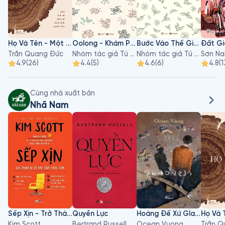
Họ Và Tên - Một Lịch Sử Nhìn Từ Danh Tính Người Việt
Oolong - Khám Phá Thế Giới Đầy Hương, Vị Của Rồng Đen
Bước Vào Thế Giới Trà
Trần Quang Đức
Nhóm tác giả Tú Oanh, Thanh Huyền, Kim Quý
Nhóm tác giả Tú Oanh, Thanh Huyền, Kim Quý
Sơn N
4.9
(
26
)
4.4
(
5
)
4.6
(
6
)
4.8
(
1
Cùng nhà xuất bản
Nhã Nam
Sếp Xịn - Trở Thành Vị Sếp Khó Tính Thân Tình
Quyền Lực
Hoàng Đế Xứ Gladness
Kim Scott
Bertrand Russell
Ocean Vuong
Trần Q