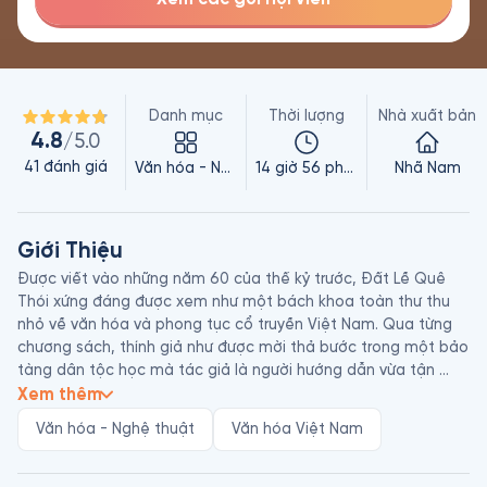
Danh mục
Thời lượng
Nhà xuất bản
4.8
/5.0
41
đánh giá
Văn hóa - Nghệ thuật
14 giờ 56 phút
Nhã Nam
Giới Thiệu
Được viết vào những năm 60 của thế kỷ trước, Đất Lề Quê 
Thói xứng đáng được xem như một bách khoa toàn thư thu 
nhỏ về văn hóa và phong tục cổ truyền Việt Nam. Qua từng 
chương sách, thính giả như được mời thả bước trong một bảo 
tàng dân tộc học mà tác giả là người hướng dẫn vừa tận 
tình, sâu sắc, vừa duyên dáng hóm hỉnh, để cùng trở về một 
Xem thêm
không gian sống tuy gần gũi thân quen lại như đã thành quá 
Văn hóa - Nghệ thuật
Văn hóa Việt Nam
khứ xa xôi tự thuở nào. Đâu chỉ là những câu chuyện về tâm 
tính người Việt, tục ma chay cưới hỏi, cúng giỗ cỗ bàn hay 
nguồn gốc những kiêng khem mê tín cả một thế giới tinh 