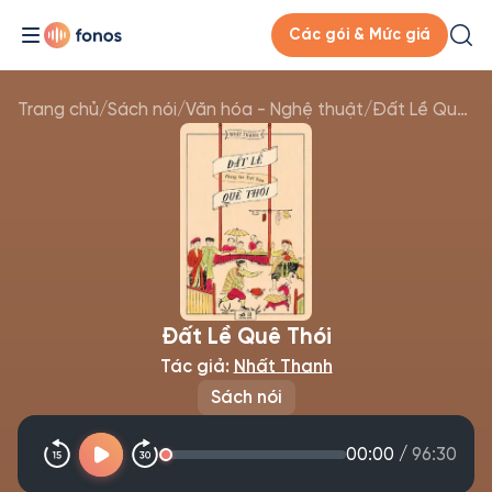
Các gói & Mức giá
Trang chủ
/
Sách nói
/
Văn hóa - Nghệ thuật
/
Đất Lề Quê Thói
Đất Lề Quê Thói
Tác giả:
Nhất Thanh
Sách nói
00:00
/
96:30