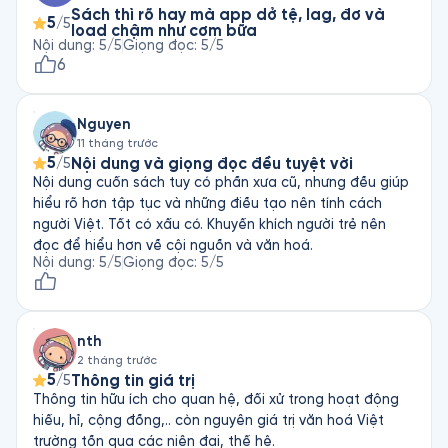
Sách thì rõ hay mà app dở tệ, lag, đơ và
5
/5
load chậm như cơm bữa
Nội dung
:
5
/5
Giọng đọc
:
5
/5
6
Nguyen
11 tháng trước
5
Nội dung và giọng đọc đều tuyệt vời
/5
Nội dung cuốn sách tuy có phần xưa cũ, nhưng đều giúp
hiểu rõ hơn tập tục và những điều tạo nên tính cách
người Việt. Tốt có xấu có. Khuyến khích người trẻ nên
đọc để hiểu hơn về cội nguồn và văn hoá.
Nội dung
:
5
/5
Giọng đọc
:
5
/5
nth
2 tháng trước
5
Thông tin giá trị
/5
Thông tin hữu ích cho quan hệ, đối xử trong hoạt động
hiếu, hỉ, cộng đồng,.. còn nguyên giá trị văn hoá Việt
trường tồn qua các niên đại, thế hệ.