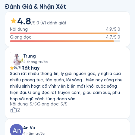
thần Việt với những gìn giữ và thích nghi, thay đổi qua bao 
Đánh Giá & Nhận Xét
thế hệ , lạc hậu mà phong phú, và vẫn giàu thành kính được 
tái hiện đầy đủ trong Đất Lề Quê Thói.

4.8
/5.0
(
41
đánh giá
)
Nội dung
4.9
/5.0
Trong bối cảnh cuộc sống vật chất và các giá trị đã thay đổi 
quá nhanh, quá nhiều qua mấy chục năm qua, hơn bao giờ 
Giọng đọc
4.7
/5.0
hết, tác phẩm của Nhất Thanh Vũ Văn Khiếu càng cho thấy 
đất lề, quê thói vẫn ăn sâu vào tiềm thức người Việt, sâu hơn 
Trung
nhiều những gì ta tưởng.
4 tháng trước
5
Rất hay
/5
Sách rất nhiều thông tin, lý giải nguồn gốc, ý nghĩa của
nhiều phong tục, tập quán, lối sống... hiện nay cũng như
nhiều sinh hoạt đã vĩnh viễn biến mất khỏi cuộc sống
hiện đại. Giọng đọc rất truyền cảm, giàu cảm xúc, phù
hợp với ngữ cảnh từng đoạn văn.
Nội dung
:
5
/5
Giọng đọc
:
5
/5
2
An Vu
4 năm trước