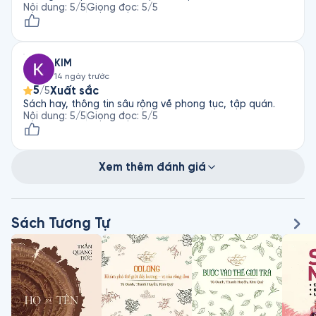
Nội dung
:
5
/5
Giọng đọc
:
5
/5
KIM
14 ngày trước
5
Xuất sắc
/5
Sách hay, thông tin sâu rộng về phong tục, tập quán.
Nội dung
:
5
/5
Giọng đọc
:
5
/5
Xem thêm đánh giá
Sách Tương Tự