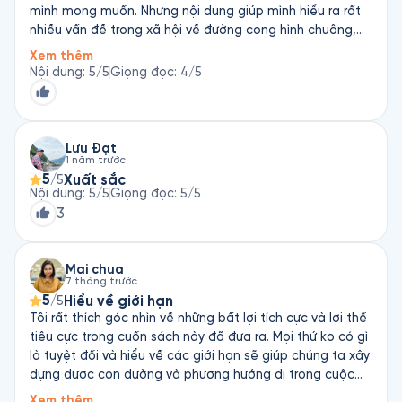
mình mong muốn. Nhưng nội dung giúp mình hiểu ra rất
nhiều vấn đề trong xã hội về đường cong hình chuông,
và về cách mọi người nhận thức đối với cách xã hội vận
Xem thêm
hành. Càng nhiều sẽ càng tốt cho đến khi nó không còn
Nội dung
:
5
/5
Giọng đọc
:
4
/5
đúng nữa.
Lưu Đạt
1 năm trước
5
Xuất sắc
/5
Nội dung
:
5
/5
Giọng đọc
:
5
/5
3
Mai chua
7 tháng trước
5
Hiểu về giới hạn
/5
Tôi rất thích góc nhìn về những bất lợi tích cực và lợi thế
tiêu cực trong cuốn sách này đã đưa ra. Mọi thứ ko có gì
là tuyệt đối và hiểu về các giới hạn sẽ giúp chúng ta xây
dựng được con đường và phương hướng đi trong cuộc
sống
Xem thêm