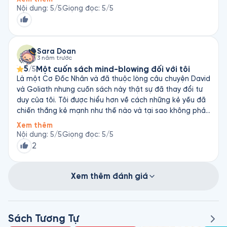
Nội dung
:
5
/5
Giọng đọc
:
5
/5
Sara Doan
3 năm trước
5
Một cuốn sách mind-blowing đối với tôi
/5
Là một Cơ Đốc Nhân và đã thuộc lòng câu chuyện David
và Goliath nhưng cuốn sách này thật sự đã thay đổi tư
duy của tôi. Tôi được hiểu hơn về cách những kẻ yếu đã
chiến thắng kẻ mạnh như thế nào và tại sao không phải
lúc nào nhiều hơn cũng là tốt. Đây là một cuốn sách mà
Xem thêm
tôi muốn cho 11/10 ☆ nếu có thể ♡ Tác giả viết rất hay,
Nội dung
:
5
/5
Giọng đọc
:
5
/5
những thông điệp được đưa ra từ những câu chuyện có
2
thật, dễ hiểu, dễ thấm. Bên cạnh đó, những thông điệp
thực sự đã khiến tôi có một cái nhìn rộng hơn, bao quát
hơn, đồng cảm ơn và khôn ngoan hơn. Phải nói là tác giả
Xem thêm đánh giá
Malcom Gladwell đã quá nổi tiếng và sách của ông thì
đã quá chất lượng rồi nên mình rất, rất recommend mọi
người đọc. Rất xứng đáng với giá tiền, thời gian và công
Sách Tương Tự
sức mọi người dành cho quyển sách này nha ♡♡♡