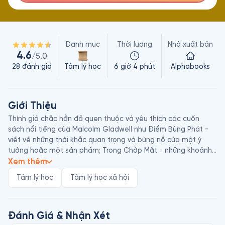
Danh mục
Thời lượng
Nhà xuất bản
4.6
/5.0
28
đánh giá
Tâm lý học
6 giờ 4 phút
Alphabooks
Giới Thiệu
Thính giả chắc hẳn đã quen thuộc và yêu thích các cuốn 
sách nổi tiếng của Malcolm Gladwell như Điểm Bùng Phát - 
viết về những thời khắc quan trọng và bùng nổ của một ý 
tưởng hoặc một sản phẩm; Trong Chớp Mắt - những khoảnh 
khắc xuất thần và trực giác của con người; Những Kẻ Xuất 
Xem thêm
Chúng - nói về thành công và khả năng thiên tài của con 
Tâm lý học
Tâm lý học xã hội
người thông qua rèn luyện; Chú Chó Nhìn Thấy Gì - tập hợp 
các bài viết dưới góc nhìn khác lạ, dí dỏm, độc đáo. 

Với David & Goliath, Malcolm Gladwell lật ngược cách chúng 
Đánh Giá & Nhận Xét
ta nghĩ về những trở ngại và khó khăn, đưa ra cách lý giải mới 