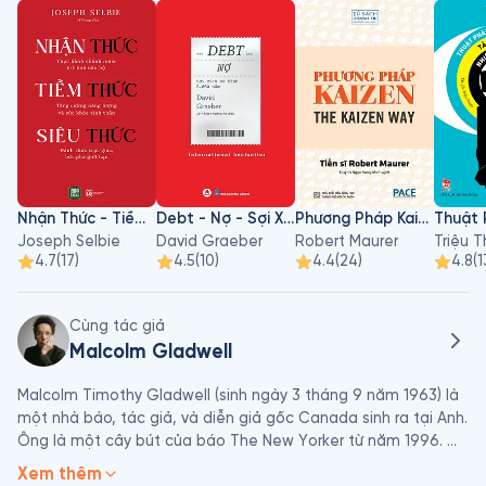
Nhận Thức - Tiềm Thức - Siêu Thức
Debt - Nợ - Sợi Xích Vô Hình 5000 Năm
Phương Pháp Kaizen
Joseph Selbie
David Graeber
Robert Maurer
Triệu 
4.7
(
17
)
4.5
(
10
)
4.4
(
24
)
4.8
(
1
Cùng tác giả
Malcolm Gladwell
Malcolm Timothy Gladwell (sinh ngày 3 tháng 9 năm 1963) là 
một nhà báo, tác giả, và diễn giả gốc Canada sinh ra tại Anh. 
Ông là một cây bút của báo The New Yorker từ năm 1996. 
Tính đến hiện tại, ông đã viết 5 cuốn sách: Điểm Bùng Phát: 
Xem thêm