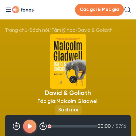
Các gói & Mức giá
Trang chủ
/
Sách nói
/
Tâm lý học
/
David & Goliath
David & Goliath
Tác giả:
Malcolm Gladwell
Sách nói
00:00
/
57:16