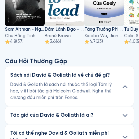
Sam Altman - Người Kiến Tạo Cuộc Chơi AI Toàn Cầu
Dám Lãnh Đạo - Dare To Lead
Tăng Trưởng Phi Tuyến Tính - Sự Trỗi Dậy Của Geely
Chu Hằng Tinh
Brené Brown
Xiaobo Wu, Jian Du, Sihan Li
Colin 
4.8
(
37
)
3.6
(
6
)
4.7
(
23
)
4.0
(
Câu Hỏi Thường Gặp
Sách nói David & Goliath là về chủ đề gì?
David & Goliath là sách nói thuộc thể loại Tâm lý
học, viết bởi tác giả Malcolm Gladwell. Nghe thử
chương đầu miễn phí trên Fonos.
Tác giả của David & Goliath là ai?
Tôi có thể nghe David & Goliath miễn phí