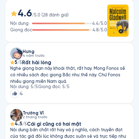
về sự phân biệt đối xử, hay đối mặt với sự tàn tật, mồ côi, 
4.6
điều kiện học tập hạn chế hay đang phải chịu đựng bất lợi 
/5.0
(
28
đánh giá
)
nào đó. Cuốn sách kể về những thuận lợi và bất lợi của mỗi 
Nội dung
4.4
/5.0
kiểu người trong xã hội và đưa ra kết luận rằng những điểm 
Giọng đọc
4.8
/5.0
bất lợi dưới con mắt của người này chưa chắc đã là điểm bất 
lợi trong lăng kính của người kia. 

Tác giả bắt đầu cuốn sách bằng việc kể lại câu chuyện về 
Hưng
4 năm trước
cuộc chiến giữa chàng chăn cừu bé nhỏ David và gã khổng lồ 
5
Rất hài lòng
/5
Goliath. Câu chuyện được đẩy lên cao trào khi ông mô tả 
Nghe giọng bạn này khoái thật, rất hay. Mong Fonos sẽ
Goliath là một chiến binh thiện chiến được trang bị những vũ 
có nhiều sách đọc giọng Bắc như thế này. Chứ Fonos
khí sắc bén trong khi chàng chăn cừu chỉ mang bên mình 
nhiều giọng miền Nam quá.
chiếc ná thun và một cây gậy. Thế nhưng, kết quả thật khiến 
Nội dung
:
5
/5
Giọng đọc
:
5
/5
tất cả các độc giả phải bất ngờ, David đã giành chiến thắng 
4
vẻ vang trước đối thủ đáng gờm. Với cách tiếp cận vấn đề 
mới lạ và hấp dẫn, cuốn sách sẽ dẫn lối bạn đọc đến với 
những quan điểm mới mẻ về những bất lợi trong cuộc sống, 
Trường Vĩ
thúc đẩy những người tự ti, phải chịu nhiều thiệt thòi trong và 
2 tháng trước
4.5
cũng đưa ra khuyến cáo cho những ai quá tự tin. 
Cái gì cũng có hai mặt
/5
Nội dung bản chất rất hay và ý nghĩa, cách truyền đạt
của tác giả đôi lúc không được suôn sẻ và trực tiếp như