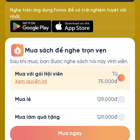
Nghe trên ứng dụng Fonos để có trải nghiệm tuyệt vời
nhất.
Mua sách để nghe trọn vẹn
Sau khi mua, bạn được nghe sách nói này vĩnh viễn.
Mua với gói Hội viên
Từ
Xem quyền lợi
75.000đ
Mua lẻ
129.000đ
Mua làm quà tặng
129.000đ
Mua ngay