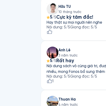
Hữu TU
10 tháng trước
Cực kỳ tâm đắc!
5
/5
Hay thật sự mọi người nên nghe
Nội dung
:
5
/5
Giọng đọc
:
5
/5
Anh Lê
3 năm trước
Rất hay
5
/5
Nội dung sách vô cùng giá trị, đ
nhiều, mong Fonos bổ sung thêm 
Nội dung
:
5
/5
Giọng đọc
:
5
/5
1
Thuan Ha
4 năm trước