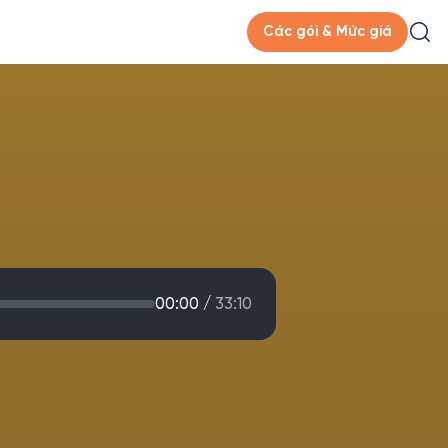
Các gói & Mức giá
00:00
/
33:10