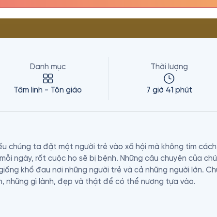
Danh mục
Thời lượng
Tâm linh - Tôn giáo
7 giờ 41 phút
Nếu chúng ta đặt một người trẻ vào xã hội mà không tìm cách
mỗi ngày, rốt cuộc họ sẽ bị bệnh. Những câu chuyện của chún
iống khổ đau nơi những người trẻ và cả những người lớn. Ch
 những gì lành, đẹp và thật để có thể nương tựa vào.

guyên tắc cho những người đệ tử tại gia của Ngài để giúp họ
 nền tảng của mỗi Giới này là chánh niệm. Với chánh niệm, 