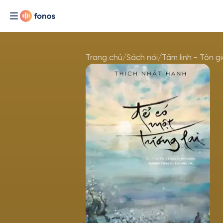
Trang chủ
/
Sách nói
/
Tâm linh - Tôn g