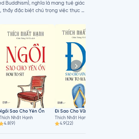
d Buddhism), nghĩa là mang tuệ giác 
, thầy đặc biệt chú trọng việc thực 
 không phân biệt màu da, quốc tịch, 
giáo, nên phù hợp với con người hiện 
. Nhiều tác phẩm của thầy đã được 
Thức, An Lạc Từng Bước Chân, Quyền 
c, Mỹ, Úc, Thái Lan. Với các nỗ lực 
đề cử giải Nobel Hòa bình năm 1967.

àng triệu, hàng chục triệu người 
a cuộc đời. Thầy đích thực là một vị 
Ngồi Sao Cho Yên Ổn
Đi Sao Cho Vững Vàng
Thích Nhất Hạnh
Thích Nhất Hạnh
Thích Nhất H
4.8
(
9
)
4.9
(
22
)
4.8
(
27
)