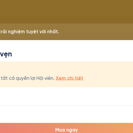
rải nghiệm tuyệt vời nhất.
 vẹn
ất cả quyền lợi Hội viên.
Xem chi tiết
Mua ngay