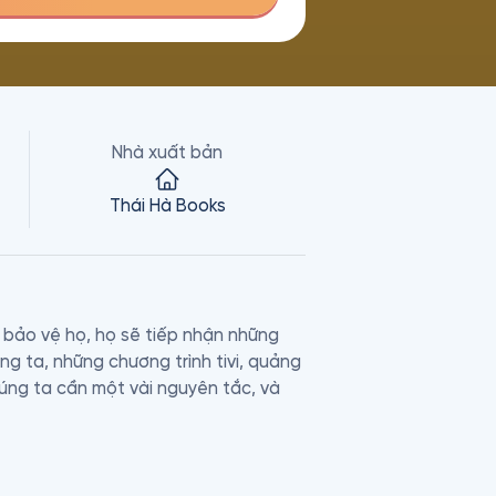
Nhà xuất bản
Thái Hà Books
 bảo vệ họ, họ sẽ tiếp nhận những 
g ta, những chương trình tivi, quảng 
úng ta cần một vài nguyên tắc, và 
 sống một đời sống bình an, lành 
chúng ta ý thức được những gì đang 