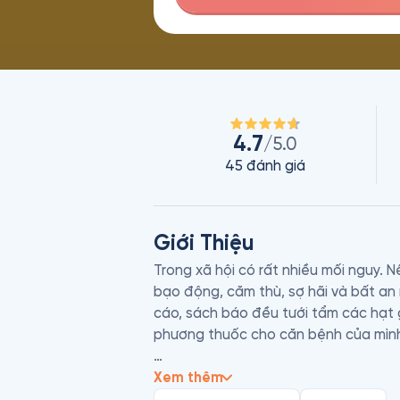
4.7
/5.0
45
đánh giá
Giới Thiệu
Trong xã hội có rất nhiều mối nguy. 
bạo động, căm thù, sợ hãi và bất an 
cáo, sách báo đều tưới tẩm các hạt g
phương thuốc cho căn bệnh của mình,
2.500 năm trước, Bụt đã đưa ra các n
Xem thêm
mạnh và hạnh phúc. Đó là Năm Giới và