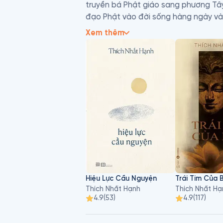
truyền bá Phật giáo sang phương Tây
đạo Phật vào đời sống hàng ngày và cá
tập chánh niệm (mindfulness), mà thầy 
Xem thêm
Thầy viết rất nhiều sách bằng tiếng 
tôn giáo, tầng lớp. Cách diễn giải đ
đại với những vấn đề đặc thù của th
dịch sang nhiều thứ tiếng khác nhau
Lực Đích Thực, Giận. Thầy cũng thành l
hoạt động vì hòa bình, Thầy đã được 
Nhờ thực tập theo các phương pháp củ
trên toàn thế giới, từ Đông sang Tây,
bồ tát của thời hiện đại và là niềm t
Hiệu Lực Cầu Nguyện
Trái Tim Của 
Thích Nhất Hạnh
Thích Nhất Hạ
4.9
(
53
)
4.9
(
117
)