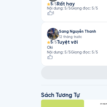
Rất hay
5
/5
Nội dung
:
5
/5
Giọng đọc
:
5
/5
1
Sang Nguyễn Thanh
12 tháng trước
Tuyệt vời
5
/5
Oki
Nội dung
:
5
/5
Giọng đọc
:
5
/5
Sách Tương Tự