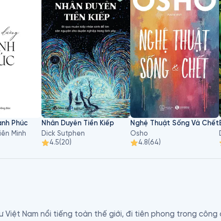
nh Phúc
Nhân Duyên Tiền Kiếp
Nghệ Thuật Sống Và Chết
iên Minh
Dick Sutphen
Osho
4.5
(
20
)
4.8
(
64
)
sư Việt Nam nổi tiếng toàn thế giới, đi tiên phong trong công