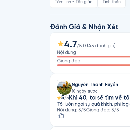
Tâm linh - Tôn giáo
Tinh thần
xảy ra nơi thân thể, cảm thọ, tâm hồn
Học hỏi và thực tập theo Năm Giới và
Đánh Giá & Nhận Xét
chúng ta cần có một cái gì để tin tưở
Tương Lai, Năm Giới được Thiền sư Th
thương đích thực, Ái ngữ và Lắng nghe,
4.7
/5.0
(
45
đánh giá
)
Nội dung
Năm Giới chính là tình thương. Thươn
Giọng đọc
phải là luật lệ mà là những nguyên 
quanh.
Nguyễn Thanh Huyền
18 ngày trước
Khi 40, ta sẽ tìm về tô
5
/5
Tôi luôn ngại sự quá khích, phi log
Nội dung
:
5
/5
Giọng đọc
:
5
/5