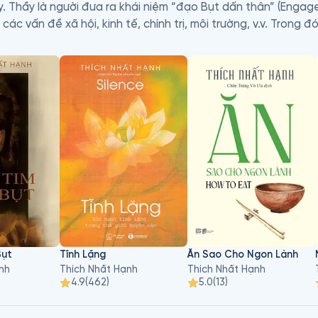
. Thầy là người đưa ra khái niệm “đạo Bụt dấn thân” (Engage
c vấn đề xã hội, kinh tế, chính trị, môi trường, v.v. Trong đó
gọi là “trái tim của thiền tập”.

Anh và tiếng Việt để đưa đạo Phật tới đông đảo quần chúng,
ạo Phật của thầy mang tính thực hành và khoa học hơn là tôn 
ời đại. Thầy còn có cả một dòng sách dành riêng cho trẻ em
 và được bạn đọc thế giới yêu mến như Phép Lạ Của Sự Tỉnh 
ập nhiều tu viện cho tăng ni và thiền sinh tu tập tại Pháp, Đứ
chính nhà hoạt động nhân quyền, mục sư Martin Luther King 
a Thầy như thở chánh niệm, thiền đi, thiền buông thư, v.v. h
 từ tu sĩ đến tù nhân, đã tìm thấy niềm vui sống và ý nghĩa củ
ự hào của Việt Nam.
Bụt
Tĩnh Lặng
Ăn Sao Cho Ngon Lành
nh
Thích Nhất Hạnh
Thích Nhất Hạnh
4.9
(
462
)
5.0
(
13
)