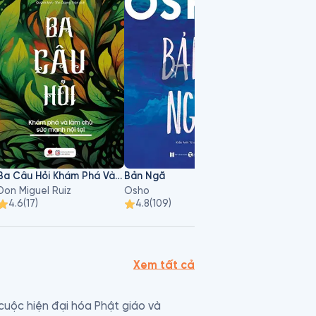
Ba Câu Hỏi Khám Phá Và Làm Chủ Sức Mạnh Nội Tại
Bản Ngã
Don Miguel Ruiz
Osho
Tâm Bùi
4.6
(
17
)
4.8
(
109
)
4.6
(
44
)
Xem tất cả
 cuộc hiện đại hóa Phật giáo và 