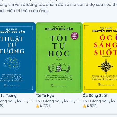
hông chỉ về số lượng tác phẩm đồ sộ mà còn ở độ sâu học th
h niên trí thức của ông.

ọc, lương y, nghiên cứu Đạo học, Kinh Dịch, với các bút danh
sách, chủ yếu là sách biên khảo, nghệ thuật sống (thời đó gọi 
 phẩm của ông được viết ra không phải với mục đích "sống 
ừ một đòi hỏi bức thiết của cuộc sống, nó đang thiếu thốn, n
ẩm của ông chưa được công bố, bị thất lạc hoặc chưa được h
 thường được tái bản nhiều lần và luôn được các thế hệ sa
 Tư Tưởng
Tôi Tự Học
Óc Sáng Suốt
Thu Giang Nguyễn Duy Cần
Thu Giang Nguyễn Duy Cần
39
)
4.7
(
97
)
4.8
(
51
)