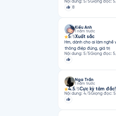
Nội dung
:
5
/5
Giọng đọc
:
5
8
Kiều Anh
1 năm trước
5
Xuất sắc
/5
Hm, dành cho ai làm nghề v
thông điệp đúng, giá trị
Nội dung
:
5
/5
Giọng đọc
:
5
Nga Trần
1 năm trước
4.5
Cực kỳ tâm đắc!
/5
Nội dung
:
4
/5
Giọng đọc
:
5