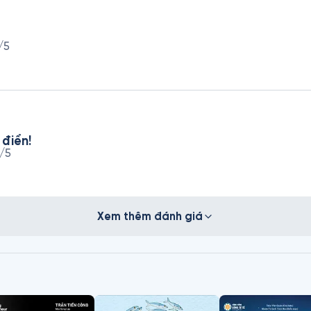
/5
 điển!
/5
Xem thêm đánh giá