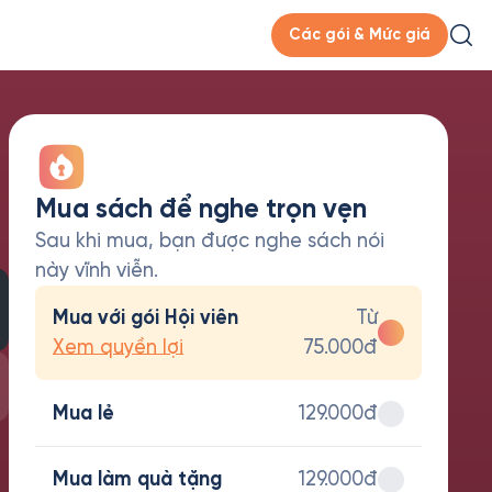
Các gói & Mức giá
Mua sách để nghe trọn vẹn
Sau khi mua, bạn được nghe sách nói
này vĩnh viễn.
Mua với gói Hội viên
Từ
Xem quyền lợi
75.000đ
Mua lẻ
129.000đ
Mua làm quà tặng
129.000đ