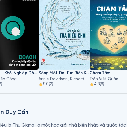
Coach - Khởi Nghiệp Độc Lập Bằng Kỹ Năng Khai Vấn
Sống Một Đời Tựa Biển Khơi
Chạm Tâm
Tiến Công
Annie Davidson, Richard Harrington
Trần Việt Quân
2
)
5.0
(
2
)
4.8
(
8
)
ễn Duy Cần
iệu là Thu Giang, là một học giả, nhà biên khảo và trước tác