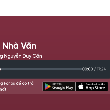
 Nhà Văn
ng Nguyễn Duy Cần
00:00
/
17:24
g Fonos để có trải
hất.