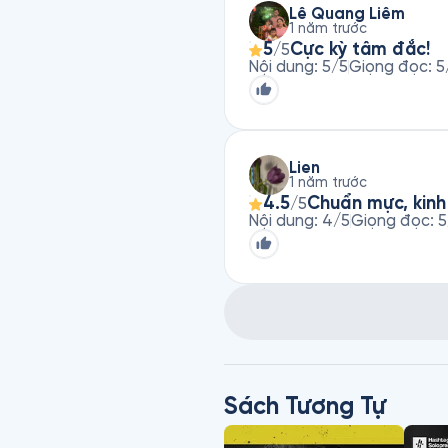
Lê Quang Liêm
1 năm trước
5
Cực kỳ tâm đắc!
/5
Nội dung
:
5
/5
Giọng đọc
:
5
Lien
1 năm trước
4.5
Chuẩn mực, kinh
/5
Nội dung
:
4
/5
Giọng đọc
:
5
Sách Tương Tự