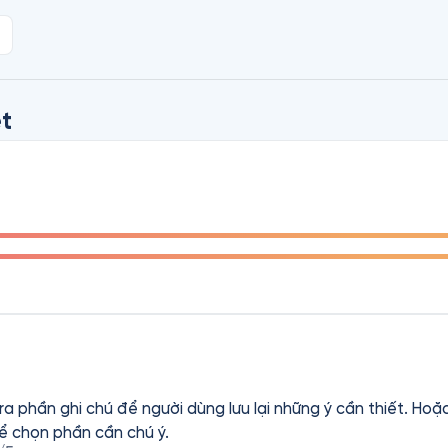
ó, cái khó là phải có những câu chuyện gì đáng kể để kể, nhữn
n sách hướng dẫn người đọc cách trở thành nhà văn, không ch
ủa một nhà văn chân chính. Qua cuốn sách này, tác giả Nguy
hững kinh nghiệm và bí quyết để trở thành nhà văn, nhà phê
t
 ra phần ghi chú để người dùng lưu lại những ý cần thiết. Ho
hể chọn phần cần chú ý.