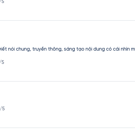
/5
iết nói chung, truyền thông, sáng tạo nội dung có cái nhìn m
/5
/5