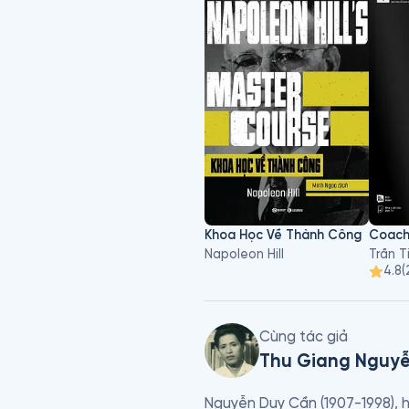
Khoa Học Về Thành Công
Napoleon Hill
Trần 
4.8
(
Cùng tác giả
Thu Giang Nguy
Nguyễn Duy Cần (1907-1998), h