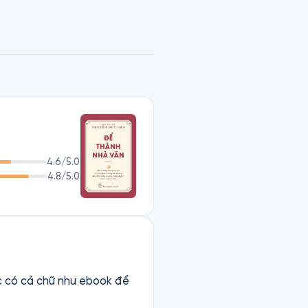
g tư tưởng gì đáng ghi để 
ỉ giỏi về kỹ thuật viết mà 
ễn Duy Cần đã trao đổi với 
 bình văn học đứng đắn và 
4.6
/5.0
4.8
/5.0
ặc có cả chữ như ebook để