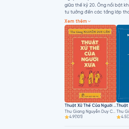
giữa thế kỷ 20. Ông nổi bật k
tư tưởng đến các tầng lớp than
Xem thêm
Ông làm nghề viết sách, dạy h
Bảo Quang Tử… 

Sinh thời, ông viết khá nhiều 
Đạo học phương Đông. Các tác
một tác phẩm ra đời nó phải t
đáng tiếc là có nhiều tác ph
tác phẩm đã xuất bản của ông
Thuật Xử Thế Của Người Xưa
Thuật
Thu Giang Nguyễn Duy Cần
4.9
(
101
)
4.5
(