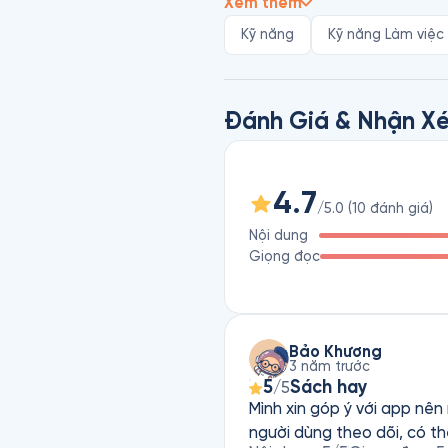
Xem thêm
"Viết ra không phải là việc kh
Kỹ năng
Kỹ năng Làm việc
ghi". Để Thành Nhà Văn là cuố
còn về nhân cách, tinh thần c
bạn đọc một cách chân tình n
Đánh Giá & Nhận Xé
xứng đáng với tên gọi của nó.
4.7
/5.0
(
10
đánh giá
)
Nội dung
Giọng đọc
Bảo Khương
3 năm trước
5
Sách hay
/5
Mình xin góp ý với app nên
người dùng theo dõi, có t