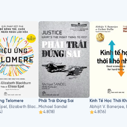
ẻ
Ứng Telomere
Phải Trái Đúng Sai
Kinh Tế Học Thời K
Elissa Epel, Elizabeth Blackburn
Michael Sandel
4
)
4.8
(
18
)
4.8
(
16
)